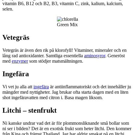
vitamin B6, B12 och B2, B3, vitamin C, zink, kalium, kalcium,
selen.
Green Mix
Vetegräs
Vetegräs är även den rik på klorofyll! Vitaminer, mineraler och en
lång rad antioxidanter. Samtliga essentiella
aminosyror
. Generöst
med
enzymer
som stödjer matsmältningen.
Ingefära
Vi vet ju alla att
ingefära
är antiinflammatoriskt och det innehåller ju
mängder med nyttigheter. Jag brukar ofta starta dagen med en liten
shot ingefäravatten med citron i. Basa magen liksom.
Litchi – stenfrukt
Ni kanske undrar vad det är för plommonsliknande små bollar som
ni ser i bilden? Det är en exotisk frukt som heter litchi. Den kommer
från Kina och främst Thailand. Jag har aldrig smakat på en litchi