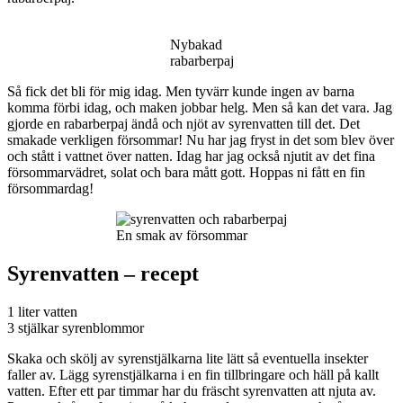
Nybakad
rabarberpaj
Så fick det bli för mig idag. Men tyvärr kunde ingen av barna
komma förbi idag, och maken jobbar helg. Men så kan det vara. Jag
gjorde en rabarberpaj ändå och njöt av syrenvatten till det. Det
smakade verkligen försommar! Nu har jag fryst in det som blev över
och stått i vattnet över natten. Idag har jag också njutit av det fina
försommarvädret, solat och bara mått gott. Hoppas ni fått en fin
försommardag!
En smak av försommar
Syrenvatten – recept
1 liter vatten
3 stjälkar syrenblommor
Skaka och skölj av syrenstjälkarna lite lätt så eventuella insekter
faller av. Lägg syrenstjälkarna i en fin tillbringare och häll på kallt
vatten. Efter ett par timmar har du fräscht syrenvatten att njuta av.