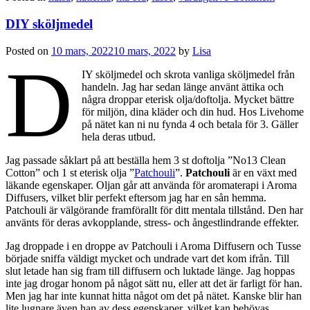
DIY sköljmedel
Posted on
10 mars, 2022
10 mars, 2022
by
Lisa
D
IY sköljmedel och skrota vanliga sköljmedel från
handeln. Jag har sedan länge använt ättika och
några droppar eterisk olja/doftolja. Mycket bättre
för miljön, dina kläder och din hud. Hos Livehome
på nätet kan ni nu fynda 4 och betala för 3. Gäller
hela deras utbud.
Jag passade såklart på att beställa hem 3 st doftolja ”No13 Clean
Cotton” och 1 st eterisk olja ”
Patchouli
”.
Patchouli
är en växt med
läkande egenskaper. Oljan går att använda för aromaterapi i Aroma
Diffusers, vilket blir perfekt eftersom jag har en sån hemma.
Patchouli är välgörande framförallt för ditt mentala tillstånd. Den har
använts för deras avkopplande, stress- och ångestlindrande effekter.
Jag droppade i en droppe av Patchouli i Aroma Diffusern och Tusse
började sniffa väldigt mycket och undrade vart det kom ifrån. Till
slut letade han sig fram till diffusern och luktade länge. Jag hoppas
inte jag drogar honom på något sätt nu, eller att det är farligt för han.
Men jag har inte kunnat hitta något om det på nätet. Kanske blir han
lite lugnare även han av dess egenskaper, vilket kan behövas