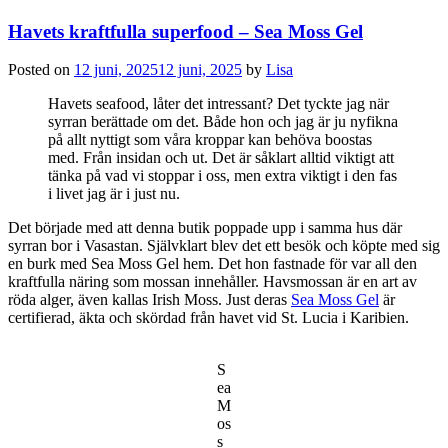
Havets kraftfulla superfood – Sea Moss Gel
Posted on
12 juni, 2025
12 juni, 2025
by
Lisa
Havets seafood, låter det intressant? Det tyckte jag när
syrran berättade om det. Både hon och jag är ju nyfikna
på allt nyttigt som våra kroppar kan behöva boostas
med. Från insidan och ut. Det är såklart alltid viktigt att
tänka på vad vi stoppar i oss, men extra viktigt i den fas
i livet jag är i just nu.
Det började med att denna butik poppade upp i samma hus där
syrran bor i Vasastan. Självklart blev det ett besök och köpte med sig
en burk med Sea Moss Gel hem. Det hon fastnade för var all den
kraftfulla näring som mossan innehåller. Havsmossan är en art av
röda alger, även kallas Irish Moss. Just deras
Sea Moss Gel
är
certifierad, äkta och skördad från havet vid St. Lucia i Karibien.
S
ea
M
os
s