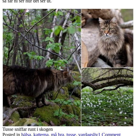
så får ni ser hur det ser ut.
Tusse sniffar runt i skogen
Posted in
hälsa
,
katterna
,
må bra
,
tusse
,
vardagsliv
1 Comment