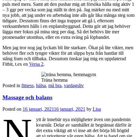
puls med mera. Samt att den pushar mig att försöka hålla mig aktiv 1
– 3 ggr per vecka som jag ställt in den på. Jag märker nu med mitt
nya jobb, att jag under en arbetsdag inte alls går lika många steg som
tidigare. Dessutom finns det inga trappor att gå i, eftersom
verksamheten hålls i en enplansbyggnad. Detta gör att jag behöver
lägga mer fokus på mina steg per dag. Så det behövs lite mer
promenader utomhus, eller en extra sväng på löpbandet.
Men jag tror nog jag lyckats bli lite starkare. Ökat på lite vikter, men
behöver fler och tyngre vikter för att slippa byta från hantlar till
stång fram och tillbaka. Dessutom önskar jag mig en uppdaterad
Fitbit, t.ex en
Versa 2
.
Träna hemma
Posted in
fitness
,
hälsa
,
må bra
,
vardagsliv
Massage och balans
Posted on
16 januari, 2021
16 januari, 2021
by
Lisa
N
ytt år innebär nya möjligheter även om pandemin
kvarstår. Delar av samhället är begränsat därför är
det extra viktigt att vi inse att det börja bli högtid
att vi prioriterar vår egen hälsa. Att ta hand om sig