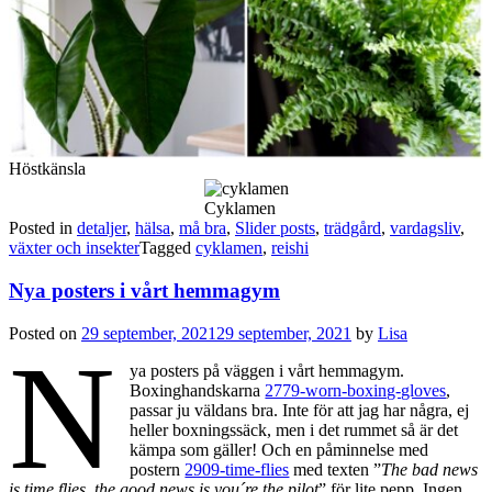
Höstkänsla
Cyklamen
Posted in
detaljer
,
hälsa
,
må bra
,
Slider posts
,
trädgård
,
vardagsliv
,
växter och insekter
Tagged
cyklamen
,
reishi
Nya posters i vårt hemmagym
Posted on
29 september, 2021
29 september, 2021
by
Lisa
N
ya posters på väggen i vårt hemmagym.
Boxinghandskarna
2779-worn-boxing-gloves
,
passar ju väldans bra. Inte för att jag har några, ej
heller boxningssäck, men i det rummet så är det
kämpa som gäller! Och en påminnelse med
postern
2909-time-flies
med texten ”
The bad news
is time flies, the good news is you´re the pilot
” för lite pepp. Ingen