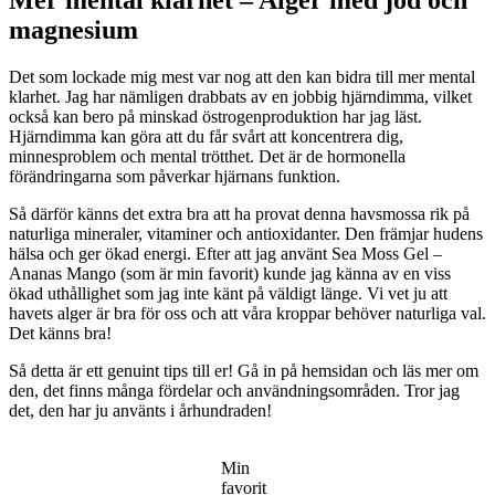
Mer mental klarhet – Alger med jod och
magnesium
Det som lockade mig mest var nog att den kan bidra till mer mental
klarhet. Jag har nämligen drabbats av en jobbig hjärndimma, vilket
också kan bero på minskad östrogenproduktion har jag läst.
Hjärndimma kan göra att du får svårt att koncentrera dig,
minnesproblem och mental trötthet. Det är de hormonella
förändringarna som påverkar hjärnans funktion.
Så därför känns det extra bra att ha provat denna havsmossa rik på
naturliga mineraler, vitaminer och antioxidanter. Den främjar hudens
hälsa och ger ökad energi. Efter att jag använt Sea Moss Gel –
Ananas Mango (som är min favorit) kunde jag känna av en viss
ökad uthållighet som jag inte känt på väldigt länge. Vi vet ju att
havets alger är bra för oss och att våra kroppar behöver naturliga val.
Det känns bra!
Så detta är ett genuint tips till er! Gå in på hemsidan och läs mer om
den, det finns många fördelar och användningsområden. Tror jag
det, den har ju använts i århundraden!
Min
favorit