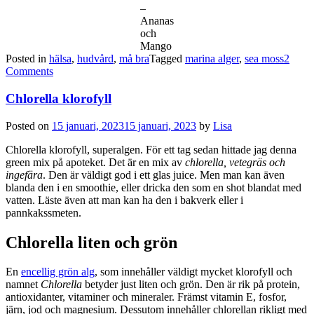
–
Ananas
och
Mango
Posted in
hälsa
,
hudvård
,
må bra
Tagged
marina alger
,
sea moss
2
Comments
Chlorella klorofyll
Posted on
15 januari, 2023
15 januari, 2023
by
Lisa
Chlorella klorofyll, superalgen. För ett tag sedan hittade jag denna
green mix på apoteket. Det är en mix av
chlorella, vetegräs och
ingefära
. Den är väldigt god i ett glas juice. Men man kan även
blanda den i en smoothie, eller dricka den som en shot blandat med
vatten. Läste även att man kan ha den i bakverk eller i
pannkakssmeten.
Chlorella liten och grön
En
encellig grön alg
, som innehåller väldigt mycket klorofyll och
namnet
Chlorella
betyder just liten och grön. Den är rik på protein,
antioxidanter, vitaminer och mineraler. Främst vitamin E, fosfor,
järn, jod och magnesium. Dessutom innehåller chlorellan rikligt med