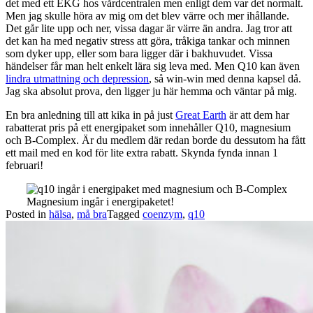
det med ett EKG hos vårdcentralen men enligt dem var det normalt.
Men jag skulle höra av mig om det blev värre och mer ihållande.
Det går lite upp och ner, vissa dagar är värre än andra. Jag tror att
det kan ha med negativ stress att göra, tråkiga tankar och minnen
som dyker upp, eller som bara ligger där i bakhuvudet. Vissa
händelser får man helt enkelt lära sig leva med. Men Q10 kan även
lindra utmattning och depression
, så win-win med denna kapsel då.
Jag ska absolut prova, den ligger ju här hemma och väntar på mig.
En bra anledning till att kika in på just
Great Earth
är att dem har
rabatterat pris på ett energipaket som innehåller Q10, magnesium
och B-Complex. Är du medlem där redan borde du dessutom ha fått
ett mail med en kod för lite extra rabatt. Skynda fynda innan 1
februari!
Magnesium ingår i energipaketet!
Posted in
hälsa
,
må bra
Tagged
coenzym
,
q10