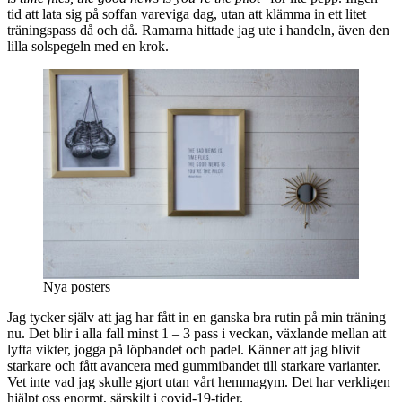
tid att lata sig på soffan vareviga dag, utan att klämma in ett litet
träningspass då och då. Ramarna hittade jag ute i handeln, även den
lilla solspegeln med en krok.
Nya posters
Jag tycker själv att jag har fått in en ganska bra rutin på min träning
nu. Det blir i alla fall minst 1 – 3 pass i veckan, växlande mellan att
lyfta vikter, jogga på löpbandet och padel. Känner att jag blivit
starkare och fått avancera med gummibandet till starkare varianter.
Vet inte vad jag skulle gjort utan vårt hemmagym. Det har verkligen
hjälpt oss enormt, särskilt i covid-19-tider.