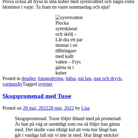
Prova också att frysa in små kuber med syrenvattnet och några extra
blommor i varje. Ta fram en varm sommardag och njut!
Plocka
syrenklasar
och skölj –
Låt dra ett par
timmar i en
tillbringare
med kallt
vatten – Frys
gärna in i
kuber
Posted in
detaljer
,
fotografering
,
hälsa
,
må bra
,
mat och dryck
,
vardagsliv
Tagged
syrener
Skogspromenad med Tusse
Posted on
28 maj, 2022
28 maj, 2022
by
Lisa
Skogspromenad. Tusse följer ibland med på promenad.
Är han på väg ut samtidigt som oss så följer han gärna
med. Det skulle vara riktigt kul att veta hur långt han
går i vanliga fall när vi inte är med. Hur långt sträcker