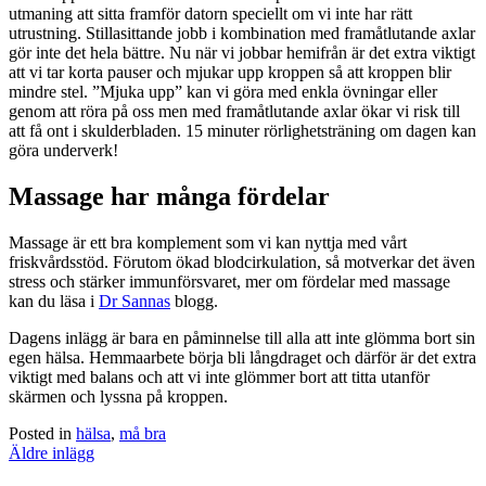
utmaning att sitta framför datorn speciellt om vi inte har rätt
utrustning. Stillasittande jobb i kombination med framåtlutande axlar
gör inte det hela bättre. Nu när vi jobbar hemifrån är det extra viktigt
att vi tar korta pauser och mjukar upp kroppen så att kroppen blir
mindre stel. ”Mjuka upp” kan vi göra med enkla övningar eller
genom att röra på oss men med framåtlutande axlar ökar vi risk till
att få ont i skulderbladen. 15 minuter rörlighetsträning om dagen kan
göra underverk!
Massage har många fördelar
Massage är ett bra komplement som vi kan nyttja med vårt
friskvårdsstöd. Förutom ökad blodcirkulation, så motverkar det även
stress och stärker immunförsvaret, mer om fördelar med massage
kan du läsa i
Dr Sannas
blogg.
Dagens inlägg är bara en påminnelse till alla att inte glömma bort sin
egen hälsa. Hemmaarbete börja bli långdraget och därför är det extra
viktigt med balans och att vi inte glömmer bort att titta utanför
skärmen och lyssna på kroppen.
Posted in
hälsa
,
må bra
Inläggsnavigering
Äldre inlägg