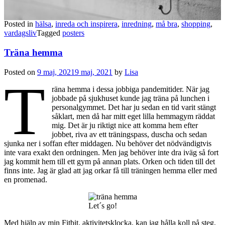
Posted in
hälsa
,
inreda och inspirera
,
inredning
,
må bra
,
shopping
,
vardagsliv
Tagged
posters
Träna hemma
Posted on
9 maj, 2021
9 maj, 2021
by
Lisa
T
räna hemma i dessa jobbiga pandemitider. När jag
jobbade på sjukhuset kunde jag träna på lunchen i
personalgymmet. Det har ju sedan en tid varit stängt
såklart, men då har mitt eget lilla hemmagym räddat
mig. Det är ju riktigt nice att komma hem efter
jobbet, riva av ett träningspass, duscha och sedan
sjunka ner i soffan efter middagen. Nu behöver det nödvändigtvis
inte vara exakt den ordningen. Men jag behöver inte dra iväg så fort
jag kommit hem till ett gym på annan plats. Orken och tiden till det
finns inte. Jag är glad att jag orkar få till träningen hemma eller med
en promenad.
Let´s go!
Med hjälp av min Fitbit, aktivitetsklocka, kan jag hålla koll på steg,