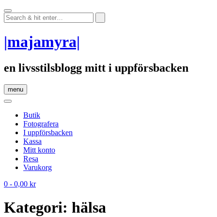
Skip
to
content
|majamyra|
en livsstilsblogg mitt i uppförsbacken
menu
Butik
Fotografera
I uppförsbacken
Kassa
Mitt konto
Resa
Varukorg
0
- 0,00 kr
Kategori:
hälsa