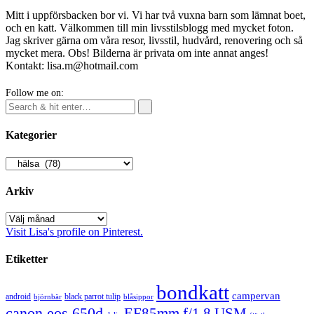
Mitt i uppförsbacken bor vi. Vi har två vuxna barn som lämnat boet,
och en katt. Välkommen till min livsstilsblogg med mycket foton.
Jag skriver gärna om våra resor, livsstil, hudvård, renovering och så
mycket mera. Obs! Bilderna är privata om inte annat anges!
Kontakt: lisa.m@hotmail.com
Follow me on:
Kategorier
Kategorier
Arkiv
Arkiv
Visit Lisa's profile on Pinterest.
Etiketter
bondkatt
campervan
android
black parrot tulip
blåsippor
björnbär
canon eos 650d
EF85mm f/1.8 USM