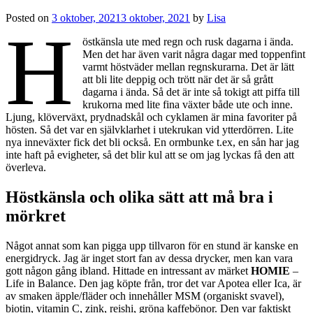
Posted on
3 oktober, 2021
3 oktober, 2021
by
Lisa
H
östkänsla ute med regn och rusk dagarna i ända.
Men det har även varit några dagar med toppenfint
varmt höstväder mellan regnskurarna. Det är lätt
att bli lite deppig och trött när det är så grått
dagarna i ända. Så det är inte så tokigt att piffa till
krukorna med lite fina växter både ute och inne.
Ljung, klöverväxt, prydnadskål och cyklamen är mina favoriter på
hösten. Så det var en självklarhet i utekrukan vid ytterdörren. Lite
nya inneväxter fick det bli också. En ormbunke t.ex, en sån har jag
inte haft på evigheter, så det blir kul att se om jag lyckas få den att
överleva.
Höstkänsla och olika sätt att må bra i
mörkret
Något annat som kan pigga upp tillvaron för en stund är kanske en
energidryck. Jag är inget stort fan av dessa drycker, men kan vara
gott någon gång ibland. Hittade en intressant av märket
HOMIE
–
Life in Balance. Den jag köpte från, tror det var Apotea eller Ica, är
av smaken äpple/fläder och innehåller MSM (organiskt svavel),
biotin, vitamin C, zink, reishi, gröna kaffebönor. Den var faktiskt