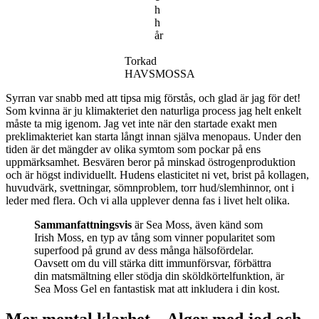
h
h
år
Torkad
HAVSMOSSA
Syrran var snabb med att tipsa mig förstås, och glad är jag för det!
Som kvinna är ju klimakteriet den naturliga process jag helt enkelt
måste ta mig igenom. Jag vet inte när den startade exakt men
preklimakteriet kan starta långt innan själva menopaus. Under den
tiden är det mängder av olika symtom som pockar på ens
uppmärksamhet. Besvären beror på minskad östrogenproduktion
och är högst individuellt. Hudens elasticitet ni vet, brist på kollagen,
huvudvärk, svettningar, sömnproblem, torr hud/slemhinnor, ont i
leder med flera. Och vi alla upplever denna fas i livet helt olika.
Sammanfattningsvis
är Sea Moss, även känd som
Irish Moss, en typ av tång som vinner popularitet som
superfood på grund av dess många hälsofördelar.
Oavsett om du vill stärka ditt immunförsvar, förbättra
din matsmältning eller stödja din sköldkörtelfunktion, är
Sea Moss Gel en fantastisk mat att inkludera i din kost.