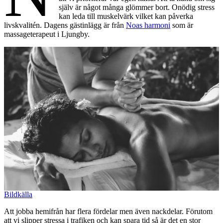
själv är något många glömmer bort. Onödig stress
kan leda till muskelvärk vilket kan påverka
livskvalitén. Dagens gästinlägg är från
Noas harmoni
som är
massageterapeut i Ljungby.
Bildkälla
Att jobba hemifrån har flera fördelar men även nackdelar. Förutom
att vi slipper stressa i trafiken och kan spara tid så är det en stor