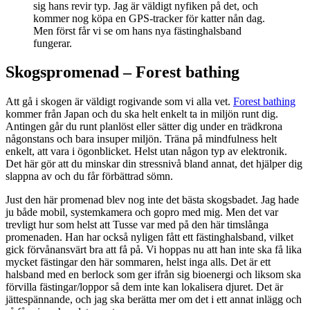
sig hans revir typ. Jag är väldigt nyfiken på det, och
kommer nog köpa en GPS-tracker för katter nån dag.
Men först får vi se om hans nya fästinghalsband
fungerar.
Skogspromenad – Forest bathing
Att gå i skogen är väldigt rogivande som vi alla vet.
Forest bathing
kommer från Japan och du ska helt enkelt ta in miljön runt dig.
Antingen går du runt planlöst eller sätter dig under en trädkrona
någonstans och bara insuper miljön. Träna på mindfulness helt
enkelt, att vara i ögonblicket. Helst utan någon typ av elektronik.
Det här gör att du minskar din stressnivå bland annat, det hjälper dig
slappna av och du får förbättrad sömn.
Just den här promenad blev nog inte det bästa skogsbadet. Jag hade
ju både mobil, systemkamera och gopro med mig. Men det var
trevligt hur som helst att Tusse var med på den här timslånga
promenaden. Han har också nyligen fått ett fästinghalsband, vilket
gick förvånansvärt bra att få på. Vi hoppas nu att han inte ska få lika
mycket fästingar den här sommaren, helst inga alls. Det är ett
halsband med en berlock som ger ifrån sig bioenergi och liksom ska
förvilla fästingar/loppor så dem inte kan lokalisera djuret. Det är
jättespännande, och jag ska berätta mer om det i ett annat inlägg och