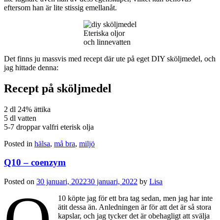
eftersom han är lite stissig emellanåt.
Eteriska oljor
och linnevatten
Det finns ju massvis med recept där ute på eget DIY sköljmedel, och
jag hittade denna:
Recept på sköljmedel
2 dl 24% ättika
5 dl vatten
5-7 droppar valfri eterisk olja
Posted in
hälsa
,
må bra
,
miljö
Q10 – coenzym
Posted on
30 januari, 2022
30 januari, 2022
by
Lisa
Q
10 köpte jag för ett bra tag sedan, men jag har inte
ätit dessa än. Anledningen är för att det är så stora
kapslar, och jag tycker det är obehagligt att svälja