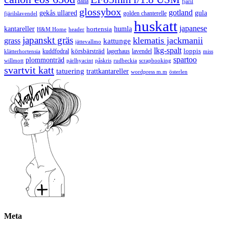
dalia
fjäril
glossybox
gotland
gekås ullared
gula
golden chanterelle
fjärilslavendel
huskatt
japanese
kantareller
hortensia
humla
H&M Home
header
japanskt gräs
klematis jackmanii
grass
kattunge
jättevallmo
lkg-spalt
körsbärsträd
loppis
kuddfodral
lagerhaus
lavendel
klätterhortensia
miss
spartoo
plommonträd
rudbeckia
scrapbooking
willmott
pärlhyacint
påskris
svartvit katt
tatuering
trattkantareller
wordpress m.m
österlen
Meta