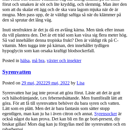
förut och smaken är söt och lite kryddig, och slemmig. Man äter den
som att du skalar ett ägg och de ska vara lagom mjuka när de är
mogna. Men pass upp, de är väldigt saftiga så när du klämmer på
den så sprutar det lång väg.
Inuti stenfrukten är det ju då en avlång kärna. Men tänk efter innan
du vill plantera den. Det är ett träd som kan växa sig flera meter hög.
Så vad innehåller denna tropiska frukt? Den är väldigt rik på C-
vitamin. Men tugga inte på kärnan, den innehåller tydligen
hypoglycin som kan orsaka kraftigt blodsockerfall.
Posted in
hälsa
,
må bra
,
växter och insekter
Syrenvatten
Posted on
29 maj, 2022
29 maj, 2022
by
Lisa
Syrenvatten har jag inte provat att göra förut. Läste att det är gott
och hälsofrämjande, t.ex febernedsättande. Men framförallt lätt att
göra. För att få till syrenvatten behöver du bara syren och vatten.
Lätt som en plätt. Men det är bara fantasin som sätter stopp
egentligen, man kan ju ha i även citron och annat.
Syrensocker
är
också något du kan prova. Det kan bli en fin ge bort-present, diy
brukar gillas! Mors dag kan ju förgyllas med lite syrenvatten och en
rabarberpaj.