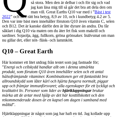
så stora. Men den är delbar i och för sig och vad
jag kan läsa mig till så går det bra att dela den om
man vill. Great Earths Q10 var med i ”
Bäst i test
2022
” och fick rätt bra betyg, 8,9 av 10, och i kundbetyg 4.2 av 5.
Den var inte bäst men innehåller förutom Q10 även vitamin C, selen
och B12. Det är kanske därför den är lite dyrare än andra. Du får
såklart i dig Q10 via maten om du äter fet fisk som makrill och
sardiner. Sojaolja, ägg, fullkorn, gröna grönsaker. Inälvsmat om man
nu gillar det, eller nöt- fläsk- och lammkött.
Q10 – Great Earth
Här kommer ett litet utdrag från testet som jag fastnade för;
”
Energi och cellskydd handlar allt om i denna utmärkta
produkt, som förutom Q10 även innehåller selen och ett antal
hälsofrämjande vitaminer. Kombinationen ger ett fantastiskt bra
allroundskydd som låter kärl och hjärta fungera normalt, piggar
upp och främjar immunförsvaret; alla egenskaper för ett lyckligt och
kvalitativt liv. Personer som lider av
hjärtklappningar
brukar
märka att de avtar med hjälp av det här kosttillskottet och den
rekommenderade dosen är en kapsel om dagen i samband med
måltid
”.
Hjärtklappningar är något som jag har haft en tid. Jag kollade upp