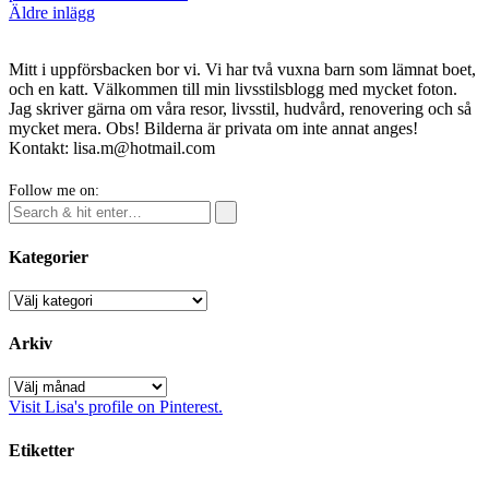
Inläggsnavigering
Äldre inlägg
Mitt i uppförsbacken bor vi. Vi har två vuxna barn som lämnat boet,
och en katt. Välkommen till min livsstilsblogg med mycket foton.
Jag skriver gärna om våra resor, livsstil, hudvård, renovering och så
mycket mera. Obs! Bilderna är privata om inte annat anges!
Kontakt: lisa.m@hotmail.com
Follow me on:
Kategorier
Kategorier
Arkiv
Arkiv
Visit Lisa's profile on Pinterest.
Etiketter