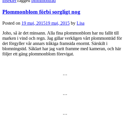
insekter
Tagged
plommonträd
Plommonblom förbi sorgligt nog
Posted on
19 maj, 2015
19 maj, 2015
by
Lisa
Joho, så är det minsann. Alla fina plommonblom har nu fallit till
marken i vind och regn. Jag gillar verkligen vårt plommonträd för
det förgyller vår annars tråkiga framsida enormt. Särskilt i
blomningstid. Såklart har jag varit framme med kameran, och här
följer ett gäng plommonblom förevigat.
…
…
…