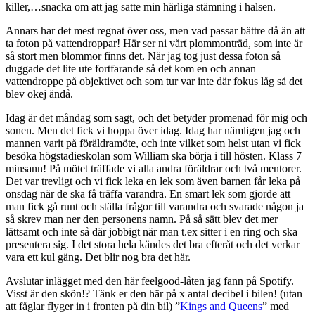
killer,…snacka om att jag satte min härliga stämning i halsen.
Annars har det mest regnat över oss, men vad passar bättre då än att
ta foton på vattendroppar! Här ser ni vårt plommonträd, som inte är
så stort men blommor finns det. När jag tog just dessa foton så
duggade det lite ute fortfarande så det kom en och annan
vattendroppe på objektivet och som tur var inte där fokus låg så det
blev okej ändå.
Idag är det måndag som sagt, och det betyder promenad för mig och
sonen. Men det fick vi hoppa över idag. Idag har nämligen jag och
mannen varit på föräldramöte, och inte vilket som helst utan vi fick
besöka högstadieskolan som William ska börja i till hösten. Klass 7
minsann! På mötet träffade vi alla andra föräldrar och två mentorer.
Det var trevligt och vi fick leka en lek som även barnen får leka på
onsdag när de ska få träffa varandra. En smart lek som gjorde att
man fick gå runt och ställa frågor till varandra och svarade någon ja
så skrev man ner den personens namn. På så sätt blev det mer
lättsamt och inte så där jobbigt när man t.ex sitter i en ring och ska
presentera sig. I det stora hela kändes det bra efteråt och det verkar
vara ett kul gäng. Det blir nog bra det här.
Avslutar inlägget med den här feelgood-låten jag fann på Spotify.
Visst är den skön!? Tänk er den här på x antal decibel i bilen! (utan
att fåglar flyger in i fronten på din bil) ”
Kings and Queens
” med