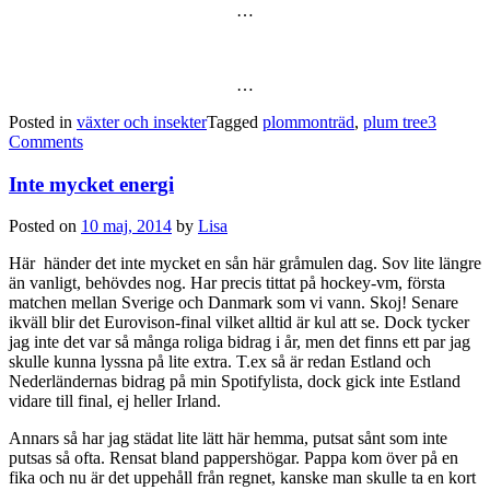
…
…
Posted in
växter och insekter
Tagged
plommonträd
,
plum tree
3
Comments
Inte mycket energi
Posted on
10 maj, 2014
by
Lisa
Här händer det inte mycket en sån här gråmulen dag. Sov lite längre
än vanligt, behövdes nog. Har precis tittat på hockey-vm, första
matchen mellan Sverige och Danmark som vi vann. Skoj! Senare
ikväll blir det Eurovison-final vilket alltid är kul att se. Dock tycker
jag inte det var så många roliga bidrag i år, men det finns ett par jag
skulle kunna lyssna på lite extra. T.ex så är redan Estland och
Nederländernas bidrag på min Spotifylista, dock gick inte Estland
vidare till final, ej heller Irland.
Annars så har jag städat lite lätt här hemma, putsat sånt som inte
putsas så ofta. Rensat bland pappershögar. Pappa kom över på en
fika och nu är det uppehåll från regnet, kanske man skulle ta en kort