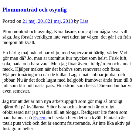
Plommonträd och osynlig
Posted on
21 maj, 2018
21 maj, 2018
by
Lisa
Plommonträd och osynlig. Kära läsare, om jag har några kvar vill
säga. Jag förstår verkligen inte vart tiden tar vägen, det går i ett från
morgon till kväll.
En härlig maj månad har vi ju, med supervarmt härligt väder. Vad
gör man då? Jo, man är utomhus hur mycket som helst. Frisk luft,
sola, bada och bara vara. Men jag fixar även i trädgården och annat
meck. Hjälper maken när det behövs som renoverar och fixar.
Hjälper tonåringarna när de kallar. Lagar mat. Jobbar jobbar och
jobbar. Nu är det dock lugnt med helgjobb framöver ända fram till 8
juli som blir mitt nästa pass. Hur skönt som helst. Däremellan har vi
även semester.
Jag tror att det är min nya arbetsuppgift som gör mig så otroligt
hjärntrött på kvällarna. Sitter bara och stirrar och är otroligt
ofokuserad när jag väl ska till att blogga. Redigerar lite foton som
bara hamnar på
Eyeem
och sedan blev det sen kväll. Fantasin är
totalt puts väck och det är enormt frustrerande. Är inte lika aktiv på
Instagram heller.