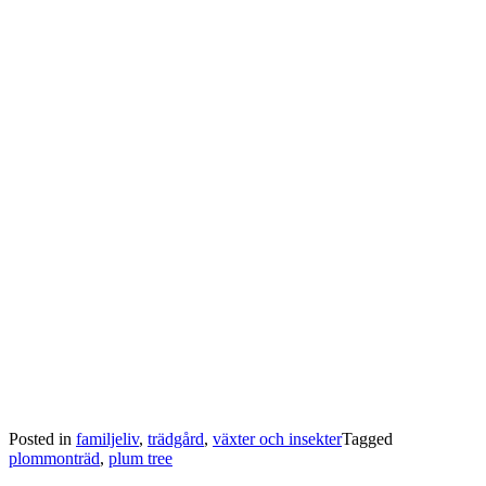
Posted in
familjeliv
,
trädgård
,
växter och insekter
Tagged
plommonträd
,
plum tree