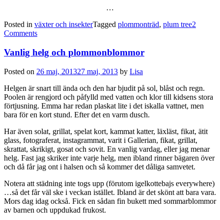
…
Posted in
växter och insekter
Tagged
plommonträd
,
plum tree
2
Comments
Vanlig helg och plommonblommor
Posted on
26 maj, 2013
27 maj, 2013
by
Lisa
Helgen är snart till ända och den har bjudit på sol, blåst och regn.
Poolen är rengjord och påfylld med vatten och klor till kidsens stora
förtjusning. Emma har redan plaskat lite i det iskalla vattnet, men
bara för en kort stund. Efter det en varm dusch.
Har även solat, grillat, spelat kort, kammat katter, läxläst, fikat, ätit
glass, fotograferat, instagrammat, varit i Gallerian, fikat, grillat,
skrattat, skrikigt, gosat och sovit. En vanlig vardag, eller jag menar
helg. Fast jag skriker inte varje helg, men ibland rinner bägaren över
och då får jag ont i halsen och så kommer det dåliga samvetet.
Notera att städning inte togs upp (förutom igelkottebajs everywhere)
…så det får väl ske i veckan istället. Ibland är det skönt att bara vara.
Mors dag idag också. Fick en sådan fin bukett med sommarblommor
av barnen och uppdukad frukost.