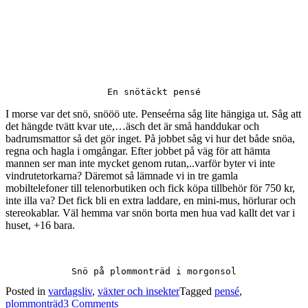
En snötäckt pensé
I morse var det snö, snööö ute. Penseérna såg lite hängiga ut. Såg att
det hängde tvätt kvar ute,…äsch det är små handdukar och
badrumsmattor så det gör inget. På jobbet såg vi hur det både snöa,
regna och hagla i omgångar. Efter jobbet på väg för att hämta
mannen ser man inte mycket genom rutan,..varför byter vi inte
vindrutetorkarna? Däremot så lämnade vi in tre gamla
mobiltelefoner till telenorbutiken och fick köpa tillbehör för 750 kr,
inte illa va? Det fick bli en extra laddare, en mini-mus, hörlurar och
stereokablar. Väl hemma var snön borta men hua vad kallt det var i
huset, +16 bara.
Snö på plommonträd i morgonsol
Posted in
vardagsliv
,
växter och insekter
Tagged
pensé
,
plommonträd
3 Comments