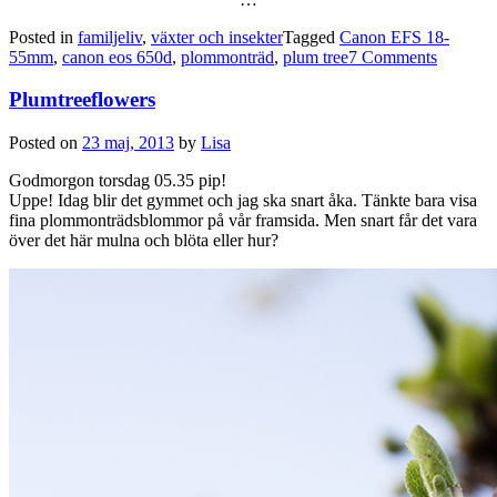
Posted in
familjeliv
,
växter och insekter
Tagged
Canon EFS 18-
55mm
,
canon eos 650d
,
plommonträd
,
plum tree
7 Comments
Plumtreeflowers
Posted on
23 maj, 2013
by
Lisa
Godmorgon torsdag 05.35 pip!
Uppe! Idag blir det gymmet och jag ska snart åka. Tänkte bara visa
fina plommonträdsblommor på vår framsida. Men snart får det vara
över det här mulna och blöta eller hur?