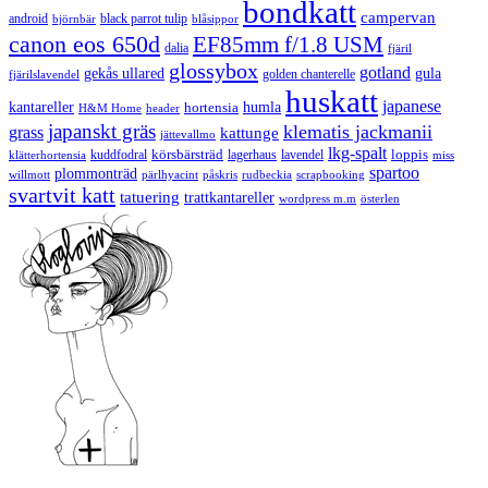
bondkatt
campervan
android
black parrot tulip
blåsippor
björnbär
canon eos 650d
EF85mm f/1.8 USM
dalia
fjäril
glossybox
gotland
gekås ullared
gula
golden chanterelle
fjärilslavendel
huskatt
japanese
kantareller
hortensia
humla
H&M Home
header
japanskt gräs
klematis jackmanii
grass
kattunge
jättevallmo
lkg-spalt
körsbärsträd
loppis
kuddfodral
lagerhaus
lavendel
klätterhortensia
miss
spartoo
plommonträd
rudbeckia
scrapbooking
willmott
pärlhyacint
påskris
svartvit katt
tatuering
trattkantareller
wordpress m.m
österlen