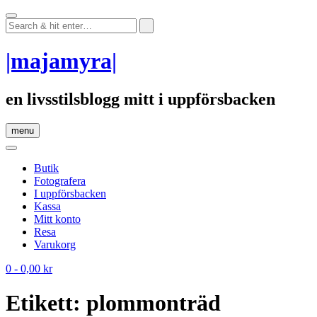
Skip
to
content
|majamyra|
en livsstilsblogg mitt i uppförsbacken
menu
Butik
Fotografera
I uppförsbacken
Kassa
Mitt konto
Resa
Varukorg
0
- 0,00 kr
Etikett:
plommonträd