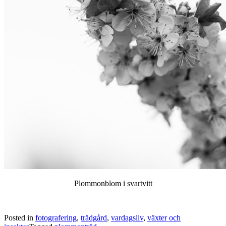
Plommonblom i svartvitt
Posted in
fotografering
,
trädgård
,
vardagsliv
,
växter och