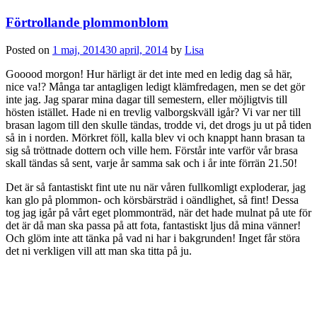
Förtrollande plommonblom
Posted on
1 maj, 2014
30 april, 2014
by
Lisa
Gooood morgon! Hur härligt är det inte med en ledig dag så här,
nice va!? Många tar antagligen ledigt klämfredagen, men se det gör
inte jag. Jag sparar mina dagar till semestern, eller möjligtvis till
hösten istället. Hade ni en trevlig valborgskväll igår? Vi var ner till
brasan lagom till den skulle tändas, trodde vi, det drogs ju ut på tiden
så in i norden. Mörkret föll, kalla blev vi och knappt hann brasan ta
sig så tröttnade dottern och ville hem. Förstår inte varför vår brasa
skall tändas så sent, varje år samma sak och i år inte förrän 21.50!
Det är så fantastiskt fint ute nu när våren fullkomligt exploderar, jag
kan glo på plommon- och körsbärsträd i oändlighet, så fint! Dessa
tog jag igår på vårt eget plommonträd, när det hade mulnat på ute för
det är då man ska passa på att fota, fantastiskt ljus då mina vänner!
Och glöm inte att tänka på vad ni har i bakgrunden! Inget får störa
det ni verkligen vill att man ska titta på ju.