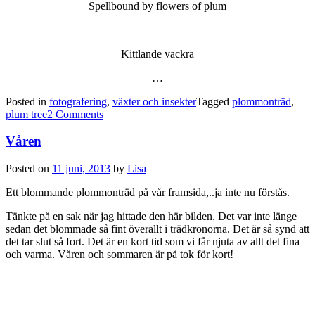
Spellbound by flowers of plum
Kittlande vackra
…
Posted in
fotografering
,
växter och insekter
Tagged
plommonträd
,
plum tree
2 Comments
Våren
Posted on
11 juni, 2013
by
Lisa
Ett blommande plommonträd på vår framsida,..ja inte nu förstås.
Tänkte på en sak när jag hittade den här bilden. Det var inte länge
sedan det blommade så fint överallt i trädkronorna. Det är så synd att
det tar slut så fort. Det är en kort tid som vi får njuta av allt det fina
och varma. Våren och sommaren är på tok för kort!