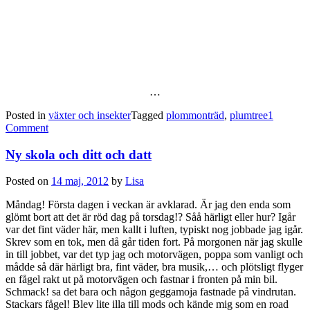
…
Posted in
växter och insekter
Tagged
plommonträd
,
plumtree
1
Comment
Ny skola och ditt och datt
Posted on
14 maj, 2012
by
Lisa
Måndag! Första dagen i veckan är avklarad. Är jag den enda som
glömt bort att det är röd dag på torsdag!? Såå härligt eller hur? Igår
var det fint väder här, men kallt i luften, typiskt nog jobbade jag igår.
Skrev som en tok, men då går tiden fort. På morgonen när jag skulle
in till jobbet, var det typ jag och motorvägen, poppa som vanligt och
mådde så där härligt bra, fint väder, bra musik,… och plötsligt flyger
en fågel rakt ut på motorvägen och fastnar i fronten på min bil.
Schmack! sa det bara och någon geggamoja fastnade på vindrutan.
Stackars fågel! Blev lite illa till mods och kände mig som en road