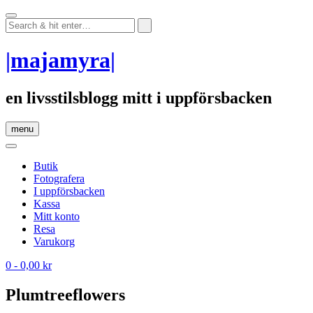
Skip
to
content
|majamyra|
en livsstilsblogg mitt i uppförsbacken
menu
Butik
Fotografera
I uppförsbacken
Kassa
Mitt konto
Resa
Varukorg
0
- 0,00 kr
Plumtreeflowers