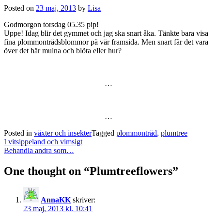
Posted on
23 maj, 2013
by
Lisa
Godmorgon torsdag 05.35 pip!
Uppe! Idag blir det gymmet och jag ska snart åka. Tänkte bara visa
fina plommonträdsblommor på vår framsida. Men snart får det vara
över det här mulna och blöta eller hur?
…
…
Posted in
växter och insekter
Tagged
plommonträd
,
plumtree
Post
I vitsippeland och vimsigt
navigation
Behandla andra som…
One thought on “
Plumtreeflowers
”
AnnaKK
skriver:
23 maj, 2013 kl. 10:41