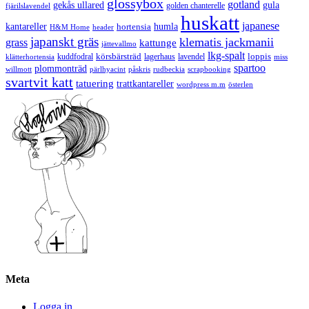
glossybox
gotland
gekås ullared
gula
golden chanterelle
fjärilslavendel
huskatt
japanese
kantareller
hortensia
humla
H&M Home
header
japanskt gräs
klematis jackmanii
grass
kattunge
jättevallmo
lkg-spalt
körsbärsträd
loppis
kuddfodral
lagerhaus
lavendel
klätterhortensia
miss
spartoo
plommonträd
rudbeckia
scrapbooking
willmott
pärlhyacint
påskris
svartvit katt
tatuering
trattkantareller
wordpress m.m
österlen
Meta
Logga in