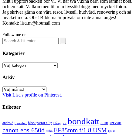
Mitt i uppförsbacken bor vi. Vi har två vuxna barn som lämnat boet,
och en katt. Välkommen till min livsstilsblogg med mycket foton.
Jag skriver gärna om våra resor, livsstil, hudvård, renovering och så
mycket mera. Obs! Bilderna är privata om inte annat anges!
Kontakt: lisa.m@hotmail.com
Follow me on:
Kategorier
Kategorier
Arkiv
Arkiv
Visit Lisa's profile on Pinterest.
Etiketter
bondkatt
campervan
android
black parrot tulip
blåsippor
björnbär
canon eos 650d
EF85mm f/1.8 USM
dalia
fjäril