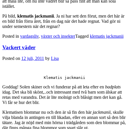
att måla lite, om nu inte vädret blir så pass fint att man kan sola
istället.
På bild,
klematis jackmanii
. Ja ni har sett den förut, men det här är
en bild från förra året, från en dag när det hade regnat. Vad gör ni
under semestern när det regnar?
Posted in
vardagsliv
,
växter och insekter
Tagged
klematis jackmanii
Vackert väder
Posted on
12 juli, 2011
by
Lisa
Klematis jackmanii
Goddag! Solen skiner och vi funderar på att leta efter en
badplats
idag. Det ska bli skönt,..och intressant med två barn som älskar att
retas med varandra. Det är lite molnigt och blåsigt men det kan gå.
Vi får se hur det blir.
Klematisen blommar nu och den är så fin den här
jackmanii
, skulle
vilja blanda in antingen en till likadan, eller en annan sort så den blir
tätare. Jag är nöjd med min hörna i trädgården som den blommar på,
där finns många fina blommor som snart slår ut.