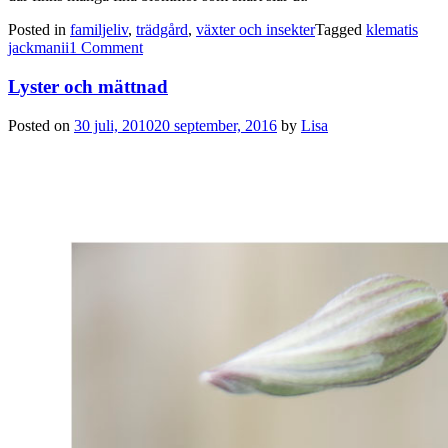
Posted in
familjeliv
,
trädgård
,
växter och insekter
Tagged
klematis
jackmanii
1 Comment
Lyster och mättnad
Posted on
30 juli, 2010
20 september, 2016
by
Lisa