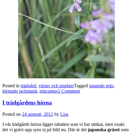
Posted in
trädgård
,
växter och insekter
Tagged
japanskt gräs
,
klematis jackmanii
,
miscantus
1 Comment
I trädgårdens hörna
Posted on
24 augusti, 2012
by
Lisa
I vår trädgårds hörna ligger rabatten som vi har utökat, men exakt
det vi grävt upp syns ej på bild nu. Där är det
japanska gräset
som