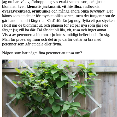
jag nu har två av, förhoppningsvis exakt samma sort, och just nu
blommar även
klematis jackmanii
,
vit höstflox
, rudbeckia,
dvärgsyrénträd
,
ormbunke
och många andra olika
perenner
. Det
känns som att det är för mycket olika sorter,..men det fungerar om de
går hand i hand i färgerna. Så därför får jag nog flytta ett par stycken
i höst när de blommat ut, och planera för ett par nya som går i de
färger jag vill ha där. Då får det bli lila, vit, rosa och inget annat.
Vissa av perennerna blommar ju inte samtidigt heller i och för sig.
Man får prova sig fram och det är ju därför det är så bra med
perenner som går att dela eller flytta.
Någon som har några fina perenner att tipsa om?