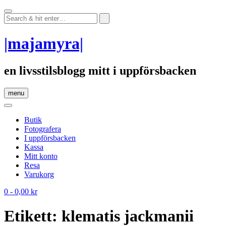
Skip
to
content
|majamyra|
en livsstilsblogg mitt i uppförsbacken
menu
Butik
Fotografera
I uppförsbacken
Kassa
Mitt konto
Resa
Varukorg
0
- 0,00 kr
Etikett:
klematis jackmanii