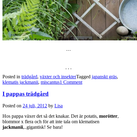
…
...
Posted in
trädgård
,
växter och insekter
Tagged
japanskt gräs
,
klematis jackmanii
,
miscantus
1 Comment
I pappas trädgård
Posted on
24 juli, 2012
by
Lisa
Hos pappa växer det så det knakar. Det är potatis,
morötter
,
blommor x flera och för att inte tala om klematisen
jackmanii
,..gigantisk! Se bara!