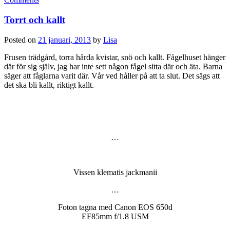
Torrt och kallt
Posted on
21 januari, 2013
by
Lisa
Frusen trädgård, torra hårda kvistar, snö och kallt. Fågelhuset hänger
där för sig själv, jag har inte sett någon fågel sitta där och äta. Barna
säger att fåglarna varit där. Vår ved håller på att ta slut. Det sägs att
det ska bli kallt, riktigt kallt.
…
Vissen klematis jackmanii
…
Foton tagna med Canon EOS 650d
EF85mm f/1.8 USM