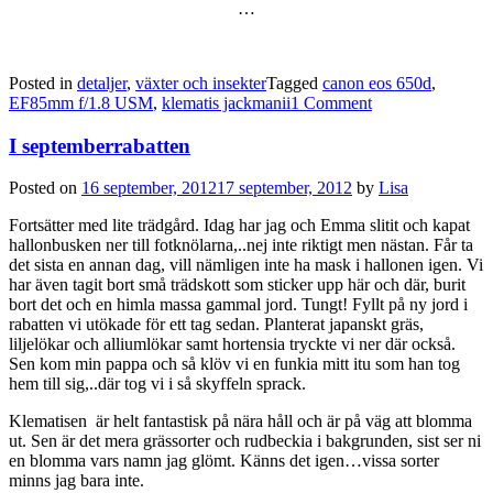
…
Posted in
detaljer
,
växter och insekter
Tagged
canon eos 650d
,
EF85mm f/1.8 USM
,
klematis jackmanii
1 Comment
I septemberrabatten
Posted on
16 september, 2012
17 september, 2012
by
Lisa
Fortsätter med lite trädgård. Idag har jag och Emma slitit och kapat
hallonbusken ner till fotknölarna,..nej inte riktigt men nästan. Får ta
det sista en annan dag, vill nämligen inte ha mask i hallonen igen. Vi
har även tagit bort små trädskott som sticker upp här och där, burit
bort det och en himla massa gammal jord. Tungt! Fyllt på ny jord i
rabatten vi utökade för ett tag sedan. Planterat japanskt gräs,
liljelökar och alliumlökar samt hortensia tryckte vi ner där också.
Sen kom min pappa och så klöv vi en funkia mitt itu som han tog
hem till sig,..där tog vi i så skyffeln sprack.
Klematisen är helt fantastisk på nära håll och är på väg att blomma
ut. Sen är det mera grässorter och rudbeckia i bakgrunden, sist ser ni
en blomma vars namn jag glömt. Känns det igen…vissa sorter
minns jag bara inte.