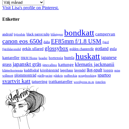
Arkiv
Visit Lisa's profile on Pinterest.
Etiketter
bondkatt
campervan
android
black parrot tulip
blåsippor
björnbär
canon eos 650d
EF85mm f/1.8 USM
dalia
fjäril
glossybox
gotland
gekås ullared
gula
golden chanterelle
fjärilslavendel
huskatt
japanese
kantareller
hortensia
humla
H&M Home
header
japanskt gräs
klematis jackmanii
grass
kattunge
jättevallmo
lkg-spalt
körsbärsträd
loppis
kuddfodral
lagerhaus
lavendel
klätterhortensia
miss
spartoo
plommonträd
rudbeckia
scrapbooking
willmott
pärlhyacint
påskris
svartvit katt
tatuering
trattkantareller
wordpress m.m
österlen