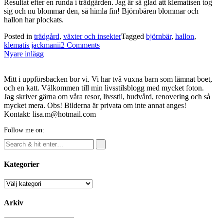
Resultat efter en runda i trädgården. Jag är så glad att klematisen tog
sig och nu blommar den, så himla fin! Björnbären blommar och
hallon har plockats.
Posted in
trädgård
,
växter och insekter
Tagged
björnbär
,
hallon
,
klematis jackmanii
2 Comments
Inläggsnavigering
Nyare inlägg
Mitt i uppförsbacken bor vi. Vi har två vuxna barn som lämnat boet,
och en katt. Välkommen till min livsstilsblogg med mycket foton.
Jag skriver gärna om våra resor, livsstil, hudvård, renovering och så
mycket mera. Obs! Bilderna är privata om inte annat anges!
Kontakt: lisa.m@hotmail.com
Follow me on:
Kategorier
Kategorier
Arkiv