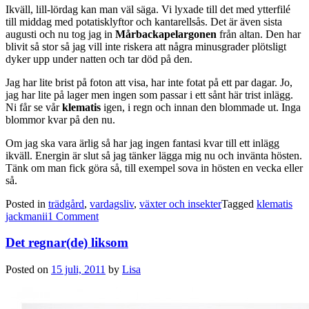
Ikväll, lill-lördag kan man väl säga. Vi lyxade till det med ytterfilé
till middag med potatisklyftor och kantarellsås. Det är även sista
augusti och nu tog jag in
Mårbackapelargonen
från altan. Den har
blivit så stor så jag vill inte riskera att några minusgrader plötsligt
dyker upp under natten och tar död på den.
Jag har lite brist på foton att visa, har inte fotat på ett par dagar. Jo,
jag har lite på lager men ingen som passar i ett sånt här trist inlägg.
Ni får se vår
klematis
igen, i regn och innan den blommade ut. Inga
blommor kvar på den nu.
Om jag ska vara ärlig så har jag ingen fantasi kvar till ett inlägg
ikväll. Energin är slut så jag tänker lägga mig nu och invänta hösten.
Tänk om man fick göra så, till exempel sova in hösten en vecka eller
så.
Posted in
trädgård
,
vardagsliv
,
växter och insekter
Tagged
klematis
jackmanii
1 Comment
Det regnar(de) liksom
Posted on
15 juli, 2011
by
Lisa