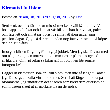
Klematis i full blom
Posted on
28 augusti, 2013
28 augusti, 2013
by
Lisa
Sent sent, och jag får inte ur mig så mycket ikväll känner jag. Varit
hos pappa och fikat och hämtat vår bil som han har tvättat, polerat
och fixat ett och annat på, i brist på annat att göra under sina
pensionsdagar. Ojoj, så där ren har den nog inte varit sedan vi köpte
den tidigt i våras.
Imorgon blir en lång dag för mig på jobbet. Men jag ska få vara med
om något roligt och intressant och min flex är på minus igen så det
är lika bra. Om jag orkar så kikar jag in i bloggen lite senare
imorgon kväll.
Lägger ut klematisen som är i full blom, men inte så länge till antar
jag. Det sägs att kalla vindar kommer. Ser ni att färgen är olika på
blommorna, jag undrar om det är solen som blekt dem eftersom de
som nyligen slagit ut är mörkare lila än de andra.
…
…