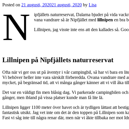
Posted on
21 augusti, 2020
21 augusti, 2020
by
Lisa
N
ipfjällets naturreservat, Dalarna bjuder på vida vack
vana vandrare så är Nipfjället med
lillnipen
en bra b
Lillnipen, jag visste inte ens att den kallades så. Go
Lillnipen på Nipfjällets naturreservat
Ofta när vi ger oss ut på äventyr i vår campingbil, så har vi bara en li
Vi behöver heller inte vara särskilt förberedda. Ovana vandrare med andr
mycket, på begränsad tid, att vi många gånger känner att vi vill åka
Det var en väldigt fin men blåsig dag. Vi parkerade campingbilen och 
gånger, men ibland på vissa platser kunde man få lite lä.
Lillnipen ligger 1100 meter över havet och är tydligen lättast att best
fantastisk utsikt. Jag vet inte om det är den toppen på Lillnipen som 
Fast vi såg inte till några renar där, men när vi åkte tillbaka ner mot 