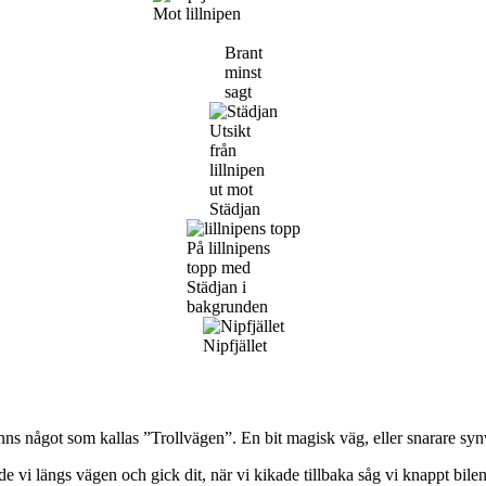
Mot lillnipen
Brant
minst
sagt
Utsikt
från
lillnipen
ut mot
Städjan
På lillnipens
topp med
Städjan i
bakgrunden
Nipfjället
nns något som kallas ”Trollvägen”. En bit magisk väg, eller snarare synvi
 vi längs vägen och gick dit, när vi kikade tillbaka såg vi knappt bilen. S