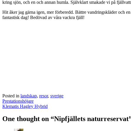
kring sjön, och en och annan humla. Självklart smakade vi på fjällvattn
Hit åker jag gärna igen, mer förberedd. Bättre vandringskläder och en 
fantastisk dag! Bedövad av våra vackra fjäll!
Posted in
landskap
,
resor
,
sverige
Post
Prestationshöjare
navigation
Klematis Hagley Hybrid
One thought on “
Nipfjällets naturreservat