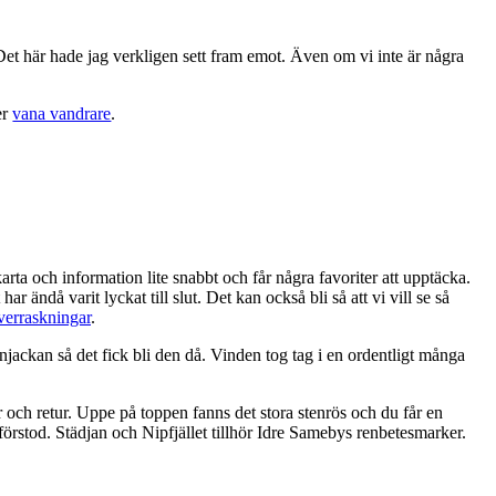
 Det här hade jag verkligen sett fram emot. Även om vi inte är några
er
vana vandrare
.
arta och information lite snabbt och får några favoriter att upptäcka.
 ändå varit lyckat till slut. Det kan också bli så att vi vill se så
verraskningar
.
jackan så det fick bli den då. Vinden tog tag i en ordentligt många
ur och retur. Uppe på toppen fanns det stora stenrös och du får en
förstod. Städjan och Nipfjället tillhör Idre Samebys renbetesmarker.