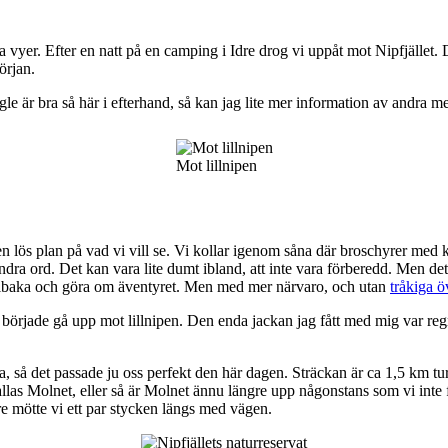
ra vyer. Efter en natt på en camping i Idre drog vi uppåt mot Nipfjället.
örjan.
ogle är bra så här i efterhand, så kan jag lite mer information av andra m
Mot lillnipen
ten lös plan på vad vi vill se. Vi kollar igenom såna där broschyrer med k
a ord. Det kan vara lite dumt ibland, att inte vara förberedd. Men det har
 tillbaka och göra om äventyret. Men med mer närvaro, och utan
tråkiga ö
började gå upp mot lillnipen. Den enda jackan jag fått med mig var regn
iga, så det passade ju oss perfekt den här dagen. Sträckan är ca 1,5 km t
kallas Molnet, eller så är Molnet ännu längre upp någonstans som vi inte 
Idre mötte vi ett par stycken längs med vägen.