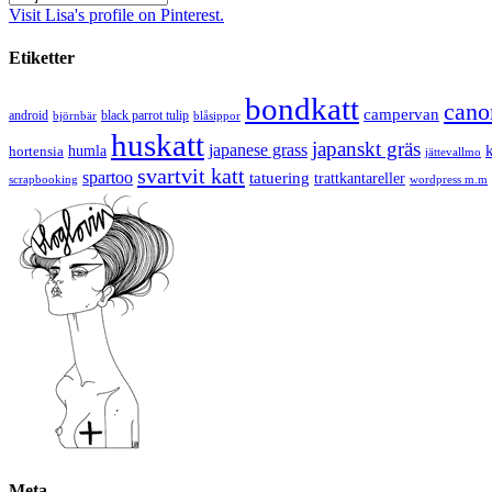
Visit Lisa's profile on Pinterest.
Etiketter
bondkatt
cano
campervan
android
black parrot tulip
blåsippor
björnbär
huskatt
japanskt gräs
japanese grass
hortensia
humla
jättevallmo
svartvit katt
spartoo
tatuering
trattkantareller
scrapbooking
wordpress m.m
Meta