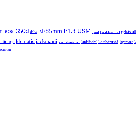
n eos 650d
EF85mm f/1.8 USM
gekås ul
dalia
fjäril
fjärilslavendel
klematis jackmanii
kattunge
körsbärsträd
kuddfodral
lagerhaus
l
klätterhortensia
österlen