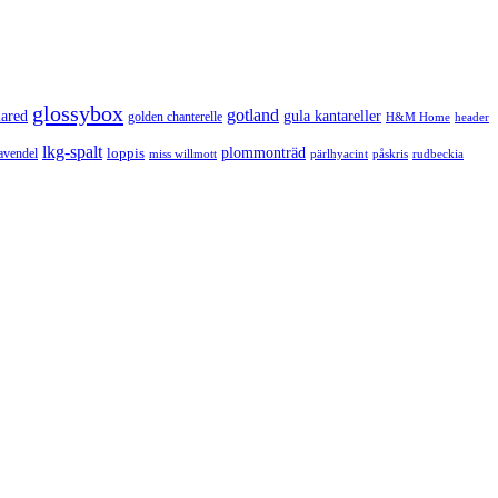
glossybox
gotland
lared
gula kantareller
golden chanterelle
H&M Home
header
lkg-spalt
loppis
plommonträd
avendel
rudbeckia
miss willmott
pärlhyacint
påskris