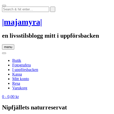
Skip
to
content
|majamyra|
en livsstilsblogg mitt i uppförsbacken
menu
Butik
Fotografera
I uppförsbacken
Kassa
Mitt konto
Resa
Varukorg
0
- 0,00 kr
Nipfjällets naturreservat