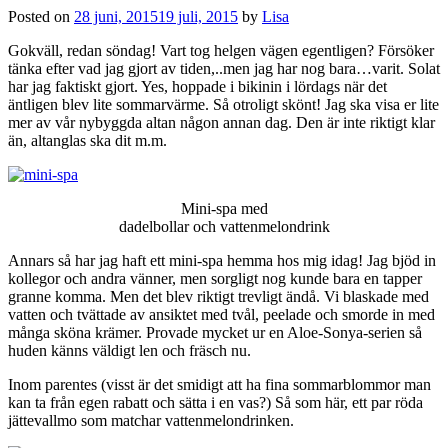
Posted on
28 juni, 2015
19 juli, 2015
by
Lisa
Gokväll, redan söndag! Vart tog helgen vägen egentligen? Försöker
tänka efter vad jag gjort av tiden,..men jag har nog bara…varit. Solat
har jag faktiskt gjort. Yes, hoppade i bikinin i lördags när det
äntligen blev lite sommarvärme. Så otroligt skönt! Jag ska visa er lite
mer av vår nybyggda altan någon annan dag. Den är inte riktigt klar
än, altanglas ska dit m.m.
Mini-spa med
dadelbollar och vattenmelondrink
Annars så har jag haft ett mini-spa hemma hos mig idag! Jag bjöd in
kollegor och andra vänner, men sorgligt nog kunde bara en tapper
granne komma. Men det blev riktigt trevligt ändå. Vi blaskade med
vatten och tvättade av ansiktet med tvål, peelade och smorde in med
många sköna krämer. Provade mycket ur en Aloe-Sonya-serien så
huden känns väldigt len och fräsch nu.
Inom parentes (visst är det smidigt att ha fina sommarblommor man
kan ta från egen rabatt och sätta i en vas?) Så som här, ett par röda
jättevallmo som matchar vattenmelondrinken.