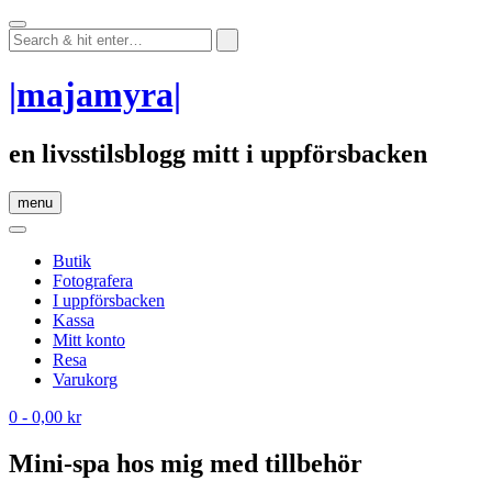
Skip
to
content
|majamyra|
en livsstilsblogg mitt i uppförsbacken
menu
Butik
Fotografera
I uppförsbacken
Kassa
Mitt konto
Resa
Varukorg
0
- 0,00 kr
Mini-spa hos mig med tillbehör