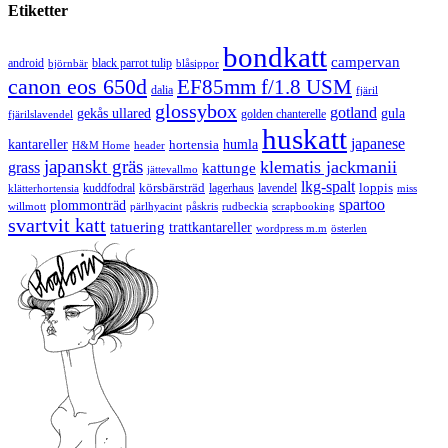
Etiketter
bondkatt
campervan
android
black parrot tulip
blåsippor
björnbär
canon eos 650d
EF85mm f/1.8 USM
dalia
fjäril
glossybox
gotland
gekås ullared
gula
golden chanterelle
fjärilslavendel
huskatt
japanese
kantareller
hortensia
humla
H&M Home
header
japanskt gräs
klematis jackmanii
grass
kattunge
jättevallmo
lkg-spalt
körsbärsträd
loppis
kuddfodral
lagerhaus
lavendel
klätterhortensia
miss
spartoo
plommonträd
rudbeckia
scrapbooking
willmott
pärlhyacint
påskris
svartvit katt
tatuering
trattkantareller
wordpress m.m
österlen