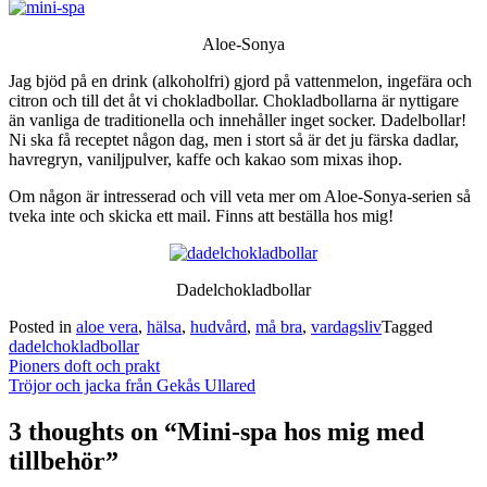
Aloe-Sonya
Jag bjöd på en drink (alkoholfri) gjord på vattenmelon, ingefära och
citron och till det åt vi chokladbollar. Chokladbollarna är nyttigare
än vanliga de traditionella och innehåller inget socker. Dadelbollar!
Ni ska få receptet någon dag, men i stort så är det ju färska dadlar,
havregryn, vaniljpulver, kaffe och kakao som mixas ihop.
Om någon är intresserad och vill veta mer om Aloe-Sonya-serien så
tveka inte och skicka ett mail. Finns att beställa hos mig!
Dadelchokladbollar
Posted in
aloe vera
,
hälsa
,
hudvård
,
må bra
,
vardagsliv
Tagged
dadelchokladbollar
Post
Pioners doft och prakt
navigation
Tröjor och jacka från Gekås Ullared
3 thoughts on “
Mini-spa hos mig med
tillbehör
”