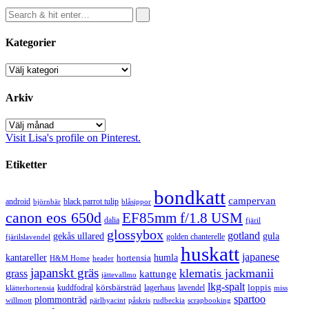
Kategorier
Kategorier
Arkiv
Arkiv
Visit Lisa's profile on Pinterest.
Etiketter
bondkatt
campervan
android
black parrot tulip
blåsippor
björnbär
canon eos 650d
EF85mm f/1.8 USM
dalia
fjäril
glossybox
gotland
gekås ullared
gula
golden chanterelle
fjärilslavendel
huskatt
japanese
kantareller
hortensia
humla
H&M Home
header
japanskt gräs
klematis jackmanii
grass
kattunge
jättevallmo
lkg-spalt
körsbärsträd
loppis
kuddfodral
lagerhaus
lavendel
klätterhortensia
miss
spartoo
plommonträd
rudbeckia
scrapbooking
willmott
pärlhyacint
påskris