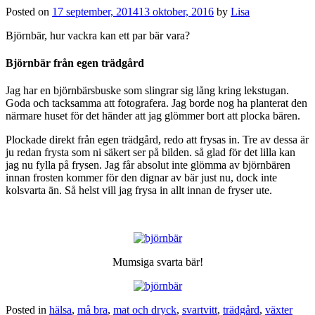
Posted on
17 september, 2014
13 oktober, 2016
by
Lisa
Björnbär, hur vackra kan ett par bär vara?
Björnbär från egen trädgård
Jag har en björnbärsbuske som slingrar sig lång kring lekstugan.
Goda och tacksamma att fotografera. Jag borde nog ha planterat den
närmare huset för det händer att jag glömmer bort att plocka bären.
Plockade direkt från egen trädgård, redo att frysas in. Tre av dessa är
ju redan frysta som ni säkert ser på bilden. så glad för det lilla kan
jag nu fylla på frysen. Jag får absolut inte glömma av björnbären
innan frosten kommer för den dignar av bär just nu, dock inte
kolsvarta än. Så helst vill jag frysa in allt innan de fryser ute.
Mumsiga svarta bär!
Posted in
hälsa
,
må bra
,
mat och dryck
,
svartvitt
,
trädgård
,
växter