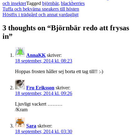
och insekter
Tagged
björnbär
,
blackberries
Post
Tuffa och bekväma sneakers till hösten
navigation
Höstfix i trädgård och annat vardagligt
3 thoughts on “
Björnbär redo att frysas
in
”
AnnaKK
skriver:
18 september, 2014 kl. 08:23
Hoppas frosten håller sej borta ett tag till!! :-)
Fru Eriksson
skriver:
18 september, 2014 kl. 09:26
Ljuvligt vackert ………
/Kram
Sara
skriver:
18 september, 2014 kl. 03:30