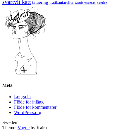
svartvit katt
tatuering
trattkantareller
wordpress m.m
österlen
Meta
Logga in
Flöde för inlägg
Flöde för kommentarer
WordPress.org
Sweden
Theme:
Vogue
by Kaira