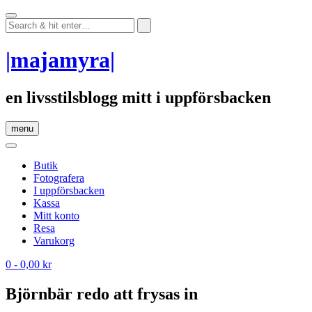
Skip
to
content
|majamyra|
en livsstilsblogg mitt i uppförsbacken
menu
Butik
Fotografera
I uppförsbacken
Kassa
Mitt konto
Resa
Varukorg
0
- 0,00 kr
Björnbär redo att frysas in