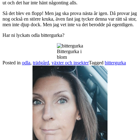
ut och det har inte hänt någonting alls.
Så det blev en flopp! Men jag ska prova nästa år igen. Då provar jag
nog också en större kruka, även fast jag tycker denna var rätt så stor,
men inte djup dock. Men jag vet inte va det berodde på egentligen.
Har ni lyckats odla bittergurka?
Bittergurka i
blom
Posted in
odla
,
trädgård
,
växter och insekter
Tagged
bittergurka