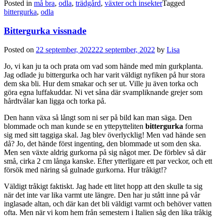
Posted in
må bra
,
odla
,
trädgård
,
växter och insekter
Tagged
bittergurka
,
odla
Bittergurka vissnade
Posted on
22 september, 2022
22 september, 2022
by
Lisa
Jo, vi kan ju ta och prata om vad som hände med min gurkplanta.
Jag odlade ju bittergurka och har varit väldigt nyfiken på hur stora
dem ska bli. Hur dem smakar och ser ut. Ville ju även torka och
göra egna luffakuddar. Ni vet såna där svampliknande grejer som
hårdtvålar kan ligga och torka på.
Den hann växa så långt som ni ser på bild kan man säga. Den
blommade och man kunde se en yttepytteliten
bittergurka
forma
sig med sitt taggiga skal. Jag blev överlycklig! Men vad hände sen
då? Jo, det hände först ingenting, den blommade ut som den ska.
Men sen växte aldrig gurkorna på sig något mer. De förblev så där
små, cirka 2 cm långa kanske. Efter ytterligare ett par veckor, och ett
försök med näring så gulnade gurkorna. Hur tråkigt!?
Väldigt tråkigt faktiskt. Jag hade ett litet hopp att den skulle ta sig
när det inte var lika varmt ute längre. Den har ju stått inne på vår
inglasade altan, och där kan det bli väldigt varmt och behöver vatten
ofta. Men när vi kom hem från semestern i Italien såg den lika tråkig