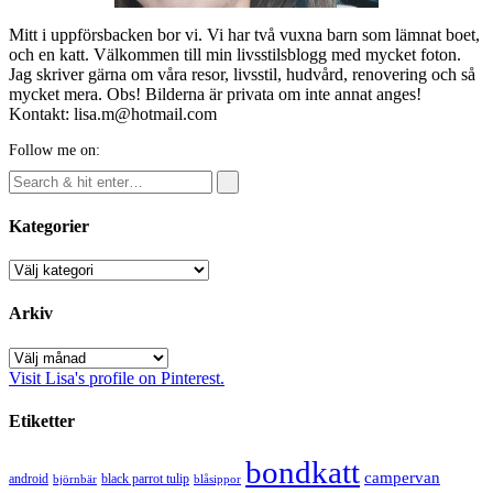
Mitt i uppförsbacken bor vi. Vi har två vuxna barn som lämnat boet,
och en katt. Välkommen till min livsstilsblogg med mycket foton.
Jag skriver gärna om våra resor, livsstil, hudvård, renovering och så
mycket mera. Obs! Bilderna är privata om inte annat anges!
Kontakt: lisa.m@hotmail.com
Follow me on:
Kategorier
Kategorier
Arkiv
Arkiv
Visit Lisa's profile on Pinterest.
Etiketter
bondkatt
campervan
android
black parrot tulip
blåsippor
björnbär