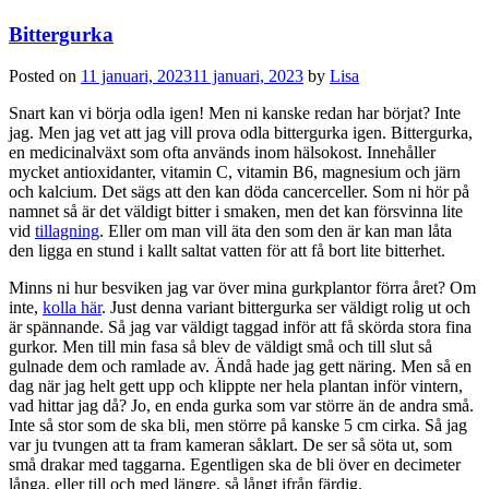
Bittergurka
Posted on
11 januari, 2023
11 januari, 2023
by
Lisa
Snart kan vi börja odla igen! Men ni kanske redan har börjat? Inte
jag. Men jag vet att jag vill prova odla bittergurka igen. Bittergurka,
en medicinalväxt som ofta används inom hälsokost. Innehåller
mycket antioxidanter, vitamin C, vitamin B6, magnesium och järn
och kalcium. Det sägs att den kan döda cancerceller. Som ni hör på
namnet så är det väldigt bitter i smaken, men det kan försvinna lite
vid
tillagning
. Eller om man vill äta den som den är kan man låta
den ligga en stund i kallt saltat vatten för att få bort lite bitterhet.
Minns ni hur besviken jag var över mina gurkplantor förra året? Om
inte,
kolla här
. Just denna variant bittergurka ser väldigt rolig ut och
är spännande. Så jag var väldigt taggad inför att få skörda stora fina
gurkor. Men till min fasa så blev de väldigt små och till slut så
gulnade dem och ramlade av. Ändå hade jag gett näring. Men så en
dag när jag helt gett upp och klippte ner hela plantan inför vintern,
vad hittar jag då? Jo, en enda gurka som var större än de andra små.
Inte så stor som de ska bli, men större på kanske 5 cm cirka. Så jag
var ju tvungen att ta fram kameran såklart. De ser så söta ut, som
små drakar med taggarna. Egentligen ska de bli över en decimeter
långa, eller till och med längre, så långt ifrån färdig.