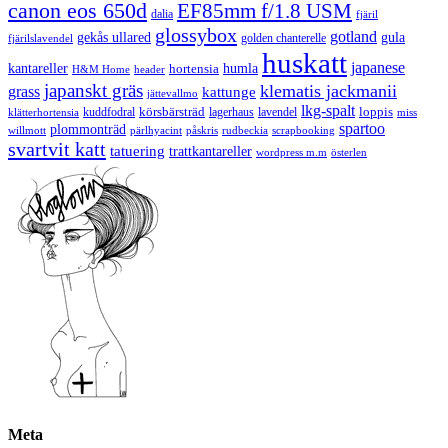
canon eos 650d
EF85mm f/1.8 USM
dalia
fjäril
glossybox
gotland
gekås ullared
gula
golden chanterelle
fjärilslavendel
huskatt
japanese
kantareller
hortensia
humla
H&M Home
header
japanskt gräs
klematis jackmanii
grass
kattunge
jättevallmo
lkg-spalt
körsbärsträd
loppis
kuddfodral
lagerhaus
lavendel
klätterhortensia
miss
spartoo
plommonträd
rudbeckia
scrapbooking
willmott
pärlhyacint
påskris
svartvit katt
tatuering
trattkantareller
wordpress m.m
österlen
Meta