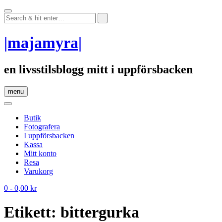
Skip
to
content
|majamyra|
en livsstilsblogg mitt i uppförsbacken
menu
Butik
Fotografera
I uppförsbacken
Kassa
Mitt konto
Resa
Varukorg
0
- 0,00 kr
Etikett:
bittergurka