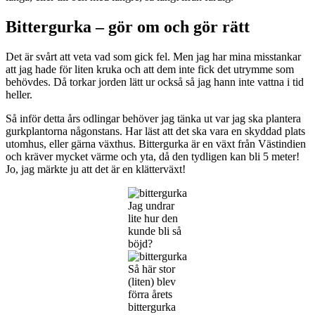
Bittergurka – gör om och gör rätt
Det är svårt att veta vad som gick fel. Men jag har mina misstankar
att jag hade för liten kruka och att dem inte fick det utrymme som
behövdes. Då torkar jorden lätt ur också så jag hann inte vattna i tid
heller.
Så inför detta års odlingar behöver jag tänka ut var jag ska plantera
gurkplantorna någonstans. Har läst att det ska vara en skyddad plats
utomhus, eller gärna växthus. Bittergurka är en växt från Västindien
och kräver mycket värme och yta, då den tydligen kan bli 5 meter!
Jo, jag märkte ju att det är en klätterväxt!
Jag undrar
lite hur den
kunde bli så
böjd?
Så här stor
(liten) blev
förra årets
bittergurka