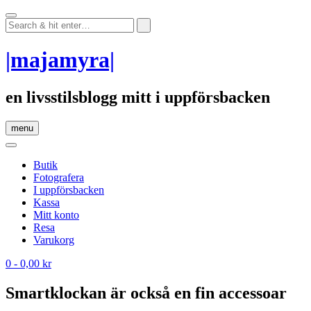
Skip
to
content
|majamyra|
en livsstilsblogg mitt i uppförsbacken
menu
Butik
Fotografera
I uppförsbacken
Kassa
Mitt konto
Resa
Varukorg
0
- 0,00 kr
Smartklockan är också en fin accessoar