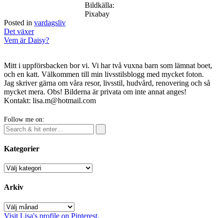
Bildkälla:
Pixabay
Posted in
vardagsliv
Post
Det växer
navigation
Vem är Daisy?
Mitt i uppförsbacken bor vi. Vi har två vuxna barn som lämnat boet,
och en katt. Välkommen till min livsstilsblogg med mycket foton.
Jag skriver gärna om våra resor, livsstil, hudvård, renovering och så
mycket mera. Obs! Bilderna är privata om inte annat anges!
Kontakt: lisa.m@hotmail.com
Follow me on:
Kategorier
Kategorier
Arkiv
Arkiv
Visit Lisa's profile on Pinterest.