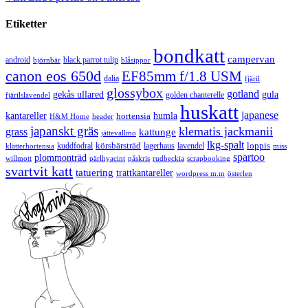
Etiketter
bondkatt
campervan
android
black parrot tulip
blåsippor
björnbär
canon eos 650d
EF85mm f/1.8 USM
dalia
fjäril
glossybox
gotland
gekås ullared
gula
golden chanterelle
fjärilslavendel
huskatt
japanese
kantareller
hortensia
humla
H&M Home
header
japanskt gräs
klematis jackmanii
grass
kattunge
jättevallmo
lkg-spalt
körsbärsträd
loppis
kuddfodral
lagerhaus
lavendel
klätterhortensia
miss
spartoo
plommonträd
rudbeckia
scrapbooking
willmott
pärlhyacint
påskris
svartvit katt
tatuering
trattkantareller
wordpress m.m
österlen