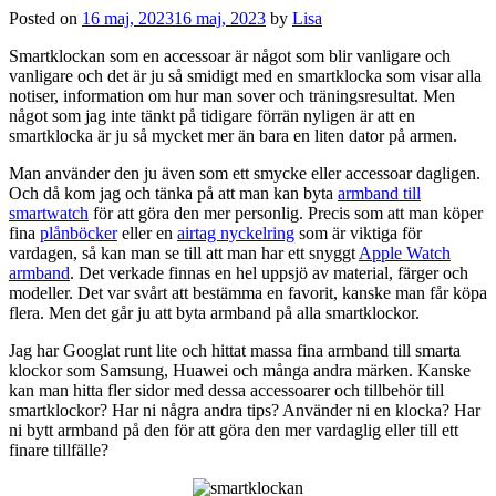
Posted on
16 maj, 2023
16 maj, 2023
by
Lisa
Smartklockan som en accessoar är något som blir vanligare och
vanligare och det är ju så smidigt med en smartklocka som visar alla
notiser, information om hur man sover och träningsresultat. Men
något som jag inte tänkt på tidigare förrän nyligen är att en
smartklocka är ju så mycket mer än bara en liten dator på armen.
Man använder den ju även som ett smycke eller accessoar dagligen.
Och då kom jag och tänka på att man kan byta
armband till
smartwatch
för att göra den mer personlig. Precis som att man köper
fina
plånböcker
eller en
airtag nyckelring
som är viktiga för
vardagen, så kan man se till att man har ett snyggt
Apple Watch
armband
. Det verkade finnas en hel uppsjö av material, färger och
modeller. Det var svårt att bestämma en favorit, kanske man får köpa
flera. Men det går ju att byta armband på alla smartklockor.
Jag har Googlat runt lite och hittat massa fina armband till smarta
klockor som Samsung, Huawei och många andra märken. Kanske
kan man hitta fler sidor med dessa accessoarer och tillbehör till
smartklockor? Har ni några andra tips? Använder ni en klocka? Har
ni bytt armband på den för att göra den mer vardaglig eller till ett
finare tillfälle?