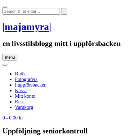
Skip
to
content
|majamyra|
en livsstilsblogg mitt i uppförsbacken
menu
Butik
Fotografera
I uppförsbacken
Kassa
Mitt konto
Resa
Varukorg
0
- 0,00 kr
Uppföljning seniorkontroll