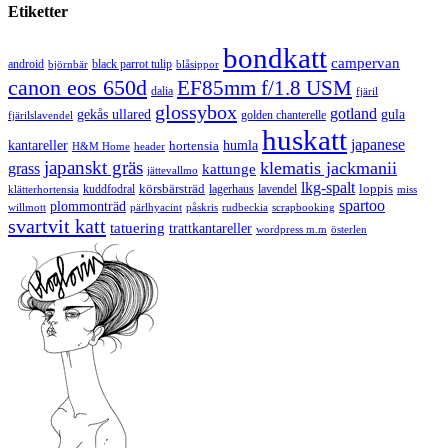
Etiketter
bondkatt
campervan
android
black parrot tulip
blåsippor
björnbär
canon eos 650d
EF85mm f/1.8 USM
dalia
fjäril
glossybox
gotland
gekås ullared
gula
golden chanterelle
fjärilslavendel
huskatt
japanese
kantareller
hortensia
humla
H&M Home
header
japanskt gräs
klematis jackmanii
grass
kattunge
jättevallmo
lkg-spalt
körsbärsträd
loppis
kuddfodral
lagerhaus
lavendel
klätterhortensia
miss
spartoo
plommonträd
rudbeckia
scrapbooking
willmott
pärlhyacint
påskris
svartvit katt
tatuering
trattkantareller
wordpress m.m
österlen