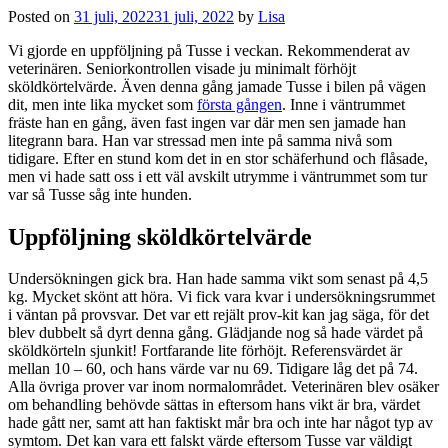
Posted on
31 juli, 2022
31 juli, 2022
by
Lisa
Vi gjorde en uppföljning på Tusse i veckan. Rekommenderat av
veterinären. Seniorkontrollen visade ju minimalt förhöjt
sköldkörtelvärde. Även denna gång jamade Tusse i bilen på vägen
dit, men inte lika mycket som
första gången
. Inne i väntrummet
fräste han en gång, även fast ingen var där men sen jamade han
litegrann bara. Han var stressad men inte på samma nivå som
tidigare. Efter en stund kom det in en stor schäferhund och flåsade,
men vi hade satt oss i ett väl avskilt utrymme i väntrummet som tur
var så Tusse såg inte hunden.
Uppföljning sköldkörtelvärde
Undersökningen gick bra. Han hade samma vikt som senast på 4,5
kg. Mycket skönt att höra. Vi fick vara kvar i undersökningsrummet
i väntan på provsvar. Det var ett rejält prov-kit kan jag säga, för det
blev dubbelt så dyrt denna gång. Glädjande nog så hade värdet på
sköldkörteln sjunkit! Fortfarande lite förhöjt. Referensvärdet är
mellan 10 – 60, och hans värde var nu 69. Tidigare låg det på 74.
Alla övriga prover var inom normalområdet. Veterinären blev osäker
om behandling behövde sättas in eftersom hans vikt är bra, värdet
hade gått ner, samt att han faktiskt mår bra och inte har något typ av
symtom. Det kan vara ett falskt värde eftersom Tusse var väldigt