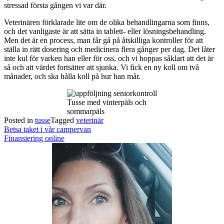
stressad första gången vi var där.
Veterinären förklarade lite om de olika behandlingarna som finns,
och det vanligaste är att sätta in tablett- eller lösningsbehandling.
Men det är en process, man får gå på åtskilliga kontroller för att
ställa in rätt dosering och medicinera flera gånger per dag. Det låter
inte kul för varken han eller för oss, och vi hoppas såklart att det är
så och att värdet fortsätter att sjunka. Vi fick en ny koll om två
månader, och ska hålla koll på hur han mår.
Tusse med vinterpäls och
sommarpäls
Posted in
tusse
Tagged
veterinär
Post
Betsa taket i vår campervan
navigation
Finansiering online