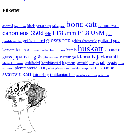
Etiketter
bondkatt
campervan
android
black parrot tulip
blåsippor
björnbär
canon eos 650d
EF85mm f/1.8 USM
dalia
fjäril
glossybox
gotland
gekås ullared
gula
golden chanterelle
fjärilslavendel
huskatt
japanese
kantareller
hortensia
humla
H&M Home
header
japanskt gräs
klematis jackmanii
grass
kattunge
jättevallmo
lkg-spalt
körsbärsträd
loppis
kuddfodral
lagerhaus
lavendel
klätterhortensia
miss
spartoo
plommonträd
rudbeckia
scrapbooking
willmott
pärlhyacint
påskris
svartvit katt
tatuering
trattkantareller
wordpress m.m
österlen