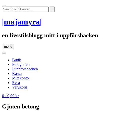
Skip
to
content
|majamyra|
en livsstilsblogg mitt i uppförsbacken
menu
Butik
Fotografera
I uppförsbacken
Kassa
Mitt konto
Resa
Varukorg
0
- 0,00 kr
Gjuten betong