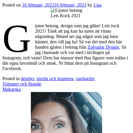
Posted on
16 februari, 2021
16 februari, 2021
by
Lisa
Lets Rock 2021
G
juten betong, design som jag gillar! Lets rock
2021! Tänk att jag kan ha turen att vinna
någonting. Ibland ser jag något som jag bara
känner, den vill jag ha! Så var det med den här
handen gjuten i betong från
Zalvador Design
. Så
jag chansade och var med i tävlingen på
Instagram, och vann! Dem har massor med fina figurer som målas i
din egna favoritstil och smak. Ni hittar dem på Instagram och
Facebook.
Posted in
detaljer
,
inreda och inspirera
,
vardagsliv
Post
Tulpaner och firande
navigation
Makarska