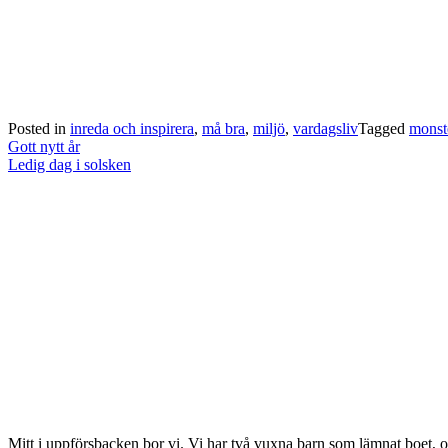
Posted in
inreda och inspirera
,
må bra
,
miljö
,
vardagsliv
Tagged
monst
Post
Gott nytt år
navigation
Ledig dag i solsken
Mitt i uppförsbacken bor vi. Vi har två vuxna barn som lämnat boet, o