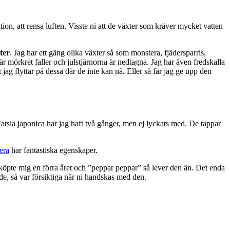
ion, att rensa luften. Visste ni att de växter som kräver mycket vatten
ter
. Jag har ett gäng olika växter så som monstera, fjädersparris,
r mörkret faller och julstjärnorna är nedtagna. Jag har även fredskalla
 jag flyttar på dessa där de inte kan nå. Eller så får jag ge upp den
atsia japonica har jag haft två gånger, men ej lyckats med. De tappar
era
har fantastiska egenskaper.
g köpte mig en förra året och ”peppar peppar” så lever den än. Det enda
ande, så var försiktiga när ni handskas med den.