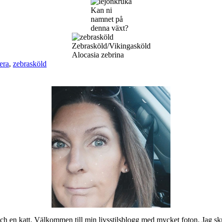
Kan ni
namnet på
denna växt?
Zebrasköld/Vikingasköld
Alocasia zebrina
era
,
zebrasköld
ch en katt. Välkommen till min livsstilsblogg med mycket foton. Jag skr