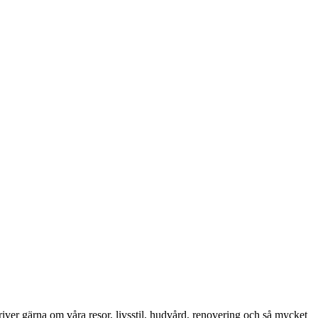
iver gärna om våra resor, livsstil, hudvård, renovering och så mycket