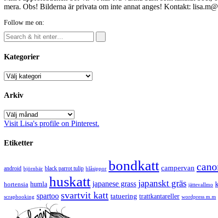
mera. Obs! Bilderna är privata om inte annat anges! Kontakt: lisa.m
Follow me on:
Kategorier
Kategorier
Arkiv
Arkiv
Visit Lisa's profile on Pinterest.
Etiketter
bondkatt
cano
campervan
android
black parrot tulip
blåsippor
björnbär
huskatt
japanskt gräs
japanese grass
hortensia
humla
jättevallmo
svartvit katt
spartoo
tatuering
trattkantareller
scrapbooking
wordpress m.m