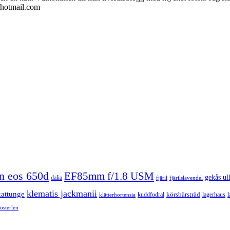
@hotmail.com
n eos 650d
EF85mm f/1.8 USM
gekås ul
dalia
fjäril
fjärilslavendel
klematis jackmanii
kattunge
körsbärsträd
kuddfodral
lagerhaus
l
klätterhortensia
österlen