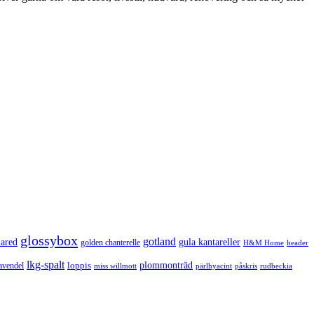
glossybox
gotland
lared
gula kantareller
golden chanterelle
H&M Home
header
lkg-spalt
loppis
plommonträd
avendel
rudbeckia
miss willmott
pärlhyacint
påskris