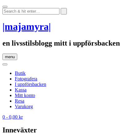
Skip
to
content
|majamyra|
en livsstilsblogg mitt i uppförsbacken
menu
Butik
Fotografera
I uppförsbacken
Kassa
Mitt konto
Resa
Varukorg
0
- 0,00 kr
Inneväxter