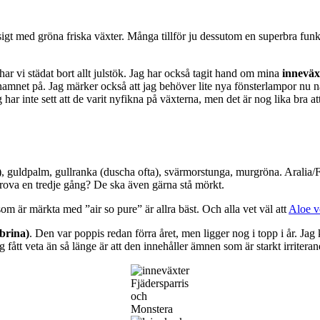
sigt med gröna friska växter. Många tillför ju dessutom en superbra funkt
har vi städat bort allt julstök. Jag har också tagit hand om mina
inneväx
namnet på. Jag märker också att jag behöver lite nya fönsterlampor nu nä
ar inte sett att de varit nyfikna på växterna, men det är nog lika bra att
), guldpalm, gullranka (duscha ofta), svärmorstunga, murgröna. Aralia/F
prova en tredje gång? De ska även gärna stå mörkt.
m är märkta med ”air so pure” är allra bäst. Och alla vet väl att
Aloe v
brina)
. Den var poppis redan förra året, men ligger nog i topp i år. Ja
 jag fått veta än så länge är att den innehåller ämnen som är starkt irriter
Fjädersparris
och
Monstera