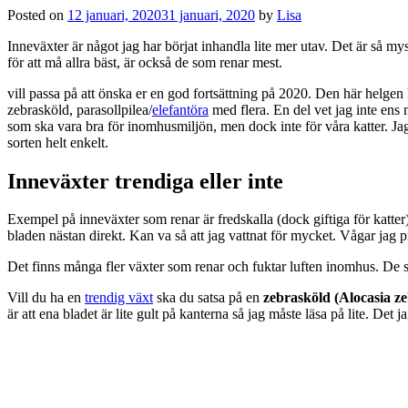
Posted on
12 januari, 2020
31 januari, 2020
by
Lisa
Inneväxter är något jag har börjat inhandla lite mer utav. Det är så my
för att må allra bäst, är också de som renar mest.
vill passa på att önska er en god fortsättning på 2020. Den här helgen 
zebrasköld, parasollpilea/
elefantöra
med flera. En del vet jag inte ens 
som ska vara bra för inomhusmiljön, men dock inte för våra katter. Jag h
sorten helt enkelt.
Inneväxter trendiga eller inte
Exempel på inneväxter som renar är fredskalla (dock giftiga för katter
bladen nästan direkt. Kan va så att jag vattnat för mycket. Vågar jag 
Det finns många fler växter som renar och fuktar luften inomhus. De so
Vill du ha en
trendig växt
ska du satsa på en
zebrasköld (Alocasia ze
är att ena bladet är lite gult på kanterna så jag måste läsa på lite. Det