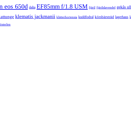
n eos 650d
EF85mm f/1.8 USM
gekås ul
dalia
fjäril
fjärilslavendel
klematis jackmanii
kattunge
körsbärsträd
kuddfodral
lagerhaus
l
klätterhortensia
österlen