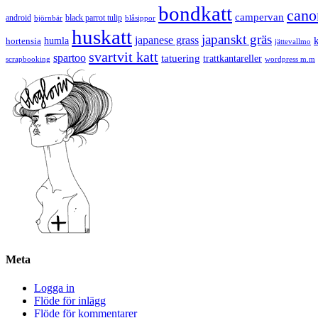
bondkatt
cano
campervan
android
black parrot tulip
blåsippor
björnbär
huskatt
japanskt gräs
japanese grass
hortensia
humla
jättevallmo
svartvit katt
spartoo
tatuering
trattkantareller
scrapbooking
wordpress m.m
Meta
Logga in
Flöde för inlägg
Flöde för kommentarer