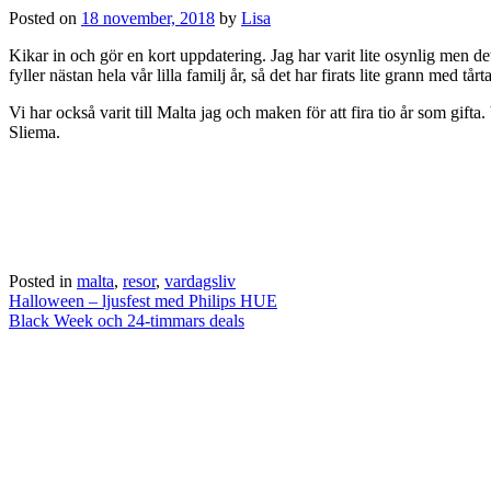
Posted on
18 november, 2018
by
Lisa
Kikar in och gör en kort uppdatering. Jag har varit lite osynlig men de
fyller nästan hela vår lilla familj år, så det har firats lite grann med tår
Vi har också varit till Malta jag och maken för att fira tio år som gif
Sliema.
Posted in
malta
,
resor
,
vardagsliv
Post
Halloween – ljusfest med Philips HUE
navigation
Black Week och 24-timmars deals