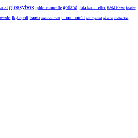
glossybox
gotland
lared
gula kantareller
golden chanterelle
H&M Home
header
lkg-spalt
loppis
plommonträd
avendel
rudbeckia
miss willmott
pärlhyacint
påskris