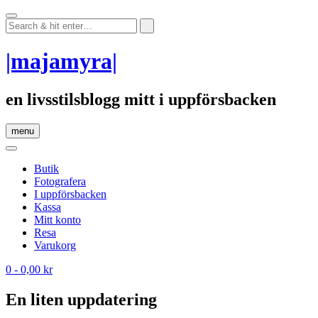
Skip
to
content
|majamyra|
en livsstilsblogg mitt i uppförsbacken
menu
Butik
Fotografera
I uppförsbacken
Kassa
Mitt konto
Resa
Varukorg
0
- 0,00 kr
En liten uppdatering