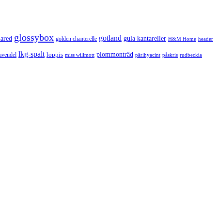
glossybox
gotland
lared
gula kantareller
golden chanterelle
H&M Home
header
lkg-spalt
loppis
plommonträd
avendel
rudbeckia
miss willmott
pärlhyacint
påskris