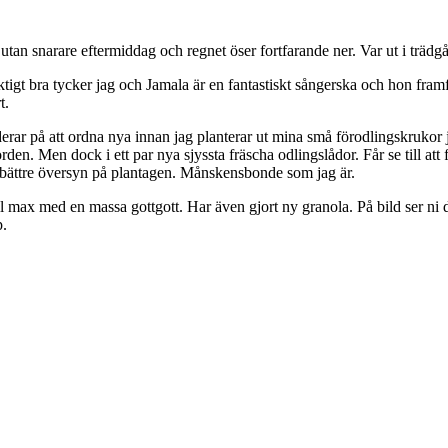
tan snarare eftermiddag och regnet öser fortfarande ner. Var ut i trädgår
tigt bra tycker jag och Jamala är en fantastiskt sångerska och hon framfö
t.
ar på att ordna nya innan jag planterar ut mina små förodlingskrukor jag l
rden. Men dock i ett par nya sjyssta fräscha odlingslådor. Får se till att 
ar bättre översyn på plantagen. Månskensbonde som jag är.
l max med en massa gottgott. Har även gjort ny granola. På bild ser ni d
p.