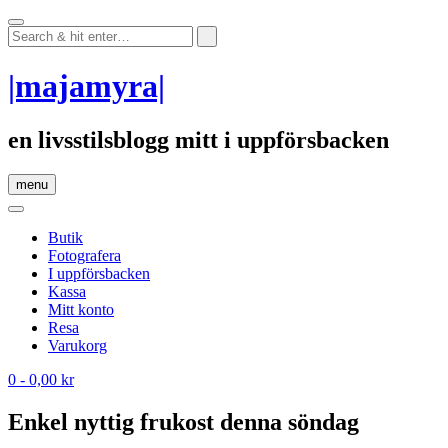
Skip
to
content
|majamyra|
en livsstilsblogg mitt i uppförsbacken
menu
Butik
Fotografera
I uppförsbacken
Kassa
Mitt konto
Resa
Varukorg
0
- 0,00 kr
Enkel nyttig frukost denna söndag