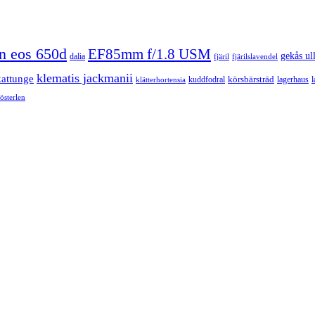
n eos 650d
EF85mm f/1.8 USM
gekås ul
dalia
fjäril
fjärilslavendel
klematis jackmanii
kattunge
körsbärsträd
kuddfodral
lagerhaus
l
klätterhortensia
österlen