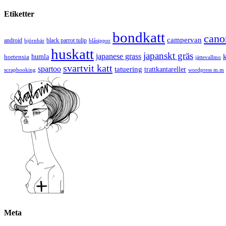
Etiketter
bondkatt
cano
campervan
android
black parrot tulip
blåsippor
björnbär
huskatt
japanskt gräs
japanese grass
hortensia
humla
jättevallmo
svartvit katt
spartoo
tatuering
trattkantareller
scrapbooking
wordpress m.m
Meta