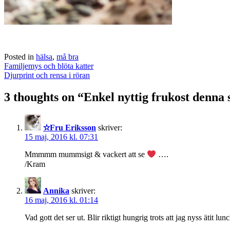
Posted in
hälsa
,
må bra
Post
Familjemys och blöta katter
navigation
Djurprint och rensa i röran
3 thoughts on “
Enkel nyttig frukost denna
✫Fru Eriksson
skriver:
15 maj, 2016 kl. 07:31
Mmmmm mummsigt & vackert att se
….
/Kram
Annika
skriver:
16 maj, 2016 kl. 01:14
Vad gott det ser ut. Blir riktigt hungrig trots att jag nyss ätit 