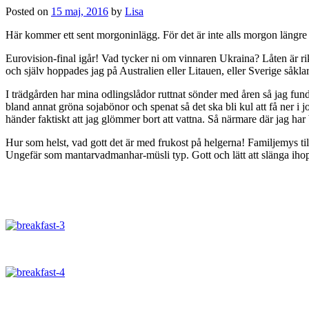
Posted on
15 maj, 2016
by
Lisa
Här kommer ett sent morgoninlägg. För det är inte alls morgon längre u
Eurovision-final igår! Vad tycker ni om vinnaren Ukraina? Låten är rik
och själv hoppades jag på Australien eller Litauen, eller Sverige såklar
I trädgården har mina odlingslådor ruttnat sönder med åren så jag funder
bland annat gröna sojabönor och spenat så det ska bli kul att få ner i jo
händer faktiskt att jag glömmer bort att vattna. Så närmare där jag h
Hur som helst, vad gott det är med frukost på helgerna! Familjemys til
Ungefär som mantarvadmanhar-müsli typ. Gott och lätt att slänga iho