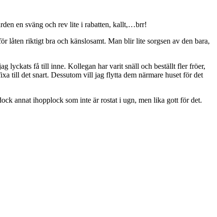
den en sväng och rev lite i rabatten, kallt,…brr!
r låten riktigt bra och känslosamt. Man blir lite sorgsen av den bara,
yckats få till inne. Kollegan har varit snäll och beställt fler fröer,
fixa till det snart. Dessutom vill jag flytta dem närmare huset för det
ock annat ihopplock som inte är rostat i ugn, men lika gott för det.