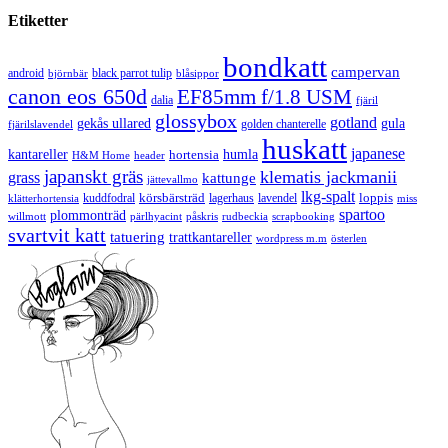
Etiketter
bondkatt
campervan
android
black parrot tulip
blåsippor
björnbär
canon eos 650d
EF85mm f/1.8 USM
dalia
fjäril
glossybox
gotland
gekås ullared
gula
golden chanterelle
fjärilslavendel
huskatt
japanese
kantareller
hortensia
humla
H&M Home
header
japanskt gräs
klematis jackmanii
grass
kattunge
jättevallmo
lkg-spalt
körsbärsträd
loppis
kuddfodral
lagerhaus
lavendel
klätterhortensia
miss
spartoo
plommonträd
rudbeckia
scrapbooking
willmott
pärlhyacint
påskris
svartvit katt
tatuering
trattkantareller
wordpress m.m
österlen