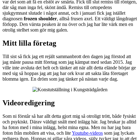
var det som att få en elstöt av smärta. Fick till slut remiss till röntgen,
där såg man inga fel, skönt ändå. Remiss till ortopedens
sjukgymnast slutade i något annat, och i januari fick jag istället
diagnosen
frozen shoulder
, alltså frusen axel. Ett väldigt långdraget
förlopp. Den värsta peaken är nu över och jag har lite värk men en
otrolig stelhet som gör mig galen.
Mitt lilla företag
Till sist så fick jag ett rejält sammanbrott den dagen jag förstod att
jag måste pausa mitt företag som jag kämpat med sedan 2015. Jag
ville inte avsluta det helt och tänker att när allt detta elände börjar ge
med sig så hoppas jag att jag har ork kvar att sakta låta företaget
blomma igen. En dröm som jag tänker på nästan varje dag.
Videoredigering
Som ni förstår så har allt detta gjort mig så otroligt trött, både fysiskt
och psykiskt. Därav väldigt snålt med inlägg här. Jag brukar ju alltid
ha foton med i mina inlägg, helst mina egna. Men nu har jag bara
foton från mobilen att visa, och lite
Youtube-videos
som jag lyckats
redigera ihop. Hoppas ni gillar våra videos, själv tycker jag ju att det