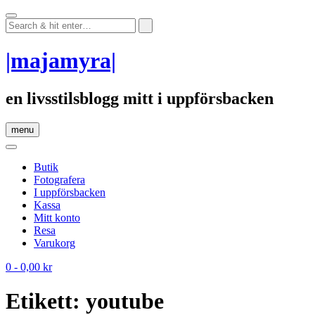
Skip
to
content
|majamyra|
en livsstilsblogg mitt i uppförsbacken
menu
Butik
Fotografera
I uppförsbacken
Kassa
Mitt konto
Resa
Varukorg
0
- 0,00 kr
Etikett:
youtube