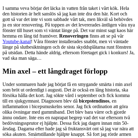
I samma veva börjar det läcka in vatten från taket i vårt kök. Hela
den historien är helt sanslös så jag kan inte dra den här. Kort och
gott så var det inte vi som sabbade vårt tak, men likväl så behövdes
ju en stor renovering. På toppen av det levererades äntligen våra nya
fönster till huset som vi väntat länge på. Det var minst sagt kaos här
hemma en lång tid framöver.
Renoveringen
finns att se på vår
Youtube-kanal
! Våra fönster installerades snabbt, men vi väntade
länge på slutbesiktningen och de sista skyddsplåtarna runt fönstren
på utsidan. Detta hände aldrig, eftersom företaget gick i konkurs! Ja,
vad ska man säga…
Min axel – ett långdraget förlopp
Under sommaren hade jag börjat få en smygande smärta i min axel
som bröt ut ordentligt i augusti. Det är också en lång historia, ska
försöka hålla det kort. Jag sökte vård i september och fick komma
till en sjukgymnast. Diagnosen blev då
bicepstendinos
, en
inflammation i bicepsmuskelns senor. Jag fick ordination att göra
olika övningar med gummiband. Det blev bara värre och gjorde
ännu ondare. Inte ens en naprapat begrep vad det var eftersom två
bedövningssprutor ej hjälpte. Dessa fick jag dagen innan min 50-
årsdag. Dagarna efter hade jag så fruktansvärt ont så jag var nära att
söka akuten. Smärtstillande hjälpte knappt. Så fort jag rörde armen