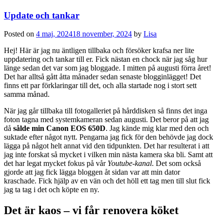
Update och tankar
Posted on
4 maj, 2024
18 november, 2024
by
Lisa
Hej! Här är jag nu äntligen tillbaka och försöker krafsa ner lite
uppdatering och tankar till er. Fick nästan en chock när jag såg hur
länge sedan det var som jag bloggade. I mitten på augusti förra året!
Det har alltså gått åtta månader sedan senaste blogginlägget! Det
finns ett par förklaringar till det, och alla startade nog i stort sett
samma månad.
När jag går tillbaka till fotogalleriet på hårddisken så finns det inga
foton tagna med systemkameran sedan augusti. Det beror på att jag
då
sålde min Canon EOS 650D
. Jag kände mig klar med den och
suktade efter något nytt. Pengarna jag fick för den behövde jag dock
lägga på något helt annat vid den tidpunkten. Det har resulterat i att
jag inte forskat så mycket i vilken min nästa kamera ska bli. Samt att
det har legat mycket fokus på vår
Youtube-kanal
. Det som också
gjorde att jag fick lägga bloggen åt sidan var att min dator
kraschade. Fick hjälp av en vän och det höll ett tag men till slut fick
jag ta tag i det och köpte en ny.
Det är kaos – vi får renovera köket