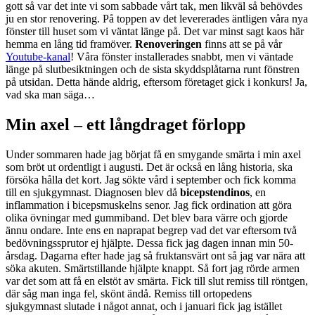
gott så var det inte vi som sabbade vårt tak, men likväl så behövdes
ju en stor renovering. På toppen av det levererades äntligen våra nya
fönster till huset som vi väntat länge på. Det var minst sagt kaos här
hemma en lång tid framöver.
Renoveringen
finns att se på vår
Youtube-kanal
! Våra fönster installerades snabbt, men vi väntade
länge på slutbesiktningen och de sista skyddsplåtarna runt fönstren
på utsidan. Detta hände aldrig, eftersom företaget gick i konkurs! Ja,
vad ska man säga…
Min axel – ett långdraget förlopp
Under sommaren hade jag börjat få en smygande smärta i min axel
som bröt ut ordentligt i augusti. Det är också en lång historia, ska
försöka hålla det kort. Jag sökte vård i september och fick komma
till en sjukgymnast. Diagnosen blev då
bicepstendinos
, en
inflammation i bicepsmuskelns senor. Jag fick ordination att göra
olika övningar med gummiband. Det blev bara värre och gjorde
ännu ondare. Inte ens en naprapat begrep vad det var eftersom två
bedövningssprutor ej hjälpte. Dessa fick jag dagen innan min 50-
årsdag. Dagarna efter hade jag så fruktansvärt ont så jag var nära att
söka akuten. Smärtstillande hjälpte knappt. Så fort jag rörde armen
var det som att få en elstöt av smärta. Fick till slut remiss till röntgen,
där såg man inga fel, skönt ändå. Remiss till ortopedens
sjukgymnast slutade i något annat, och i januari fick jag istället