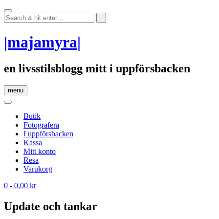
Skip
to
content
|majamyra|
en livsstilsblogg mitt i uppförsbacken
menu
Butik
Fotografera
I uppförsbacken
Kassa
Mitt konto
Resa
Varukorg
0
- 0,00 kr
Update och tankar