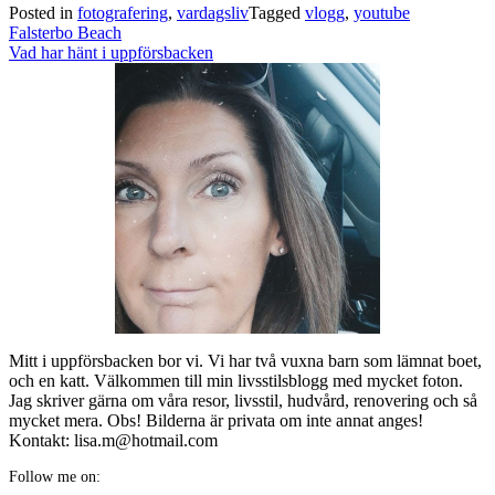
Posted in
fotografering
,
vardagsliv
Tagged
vlogg
,
youtube
Post
Falsterbo Beach
navigation
Vad har hänt i uppförsbacken
Mitt i uppförsbacken bor vi. Vi har två vuxna barn som lämnat boet,
och en katt. Välkommen till min livsstilsblogg med mycket foton.
Jag skriver gärna om våra resor, livsstil, hudvård, renovering och så
mycket mera. Obs! Bilderna är privata om inte annat anges!
Kontakt: lisa.m@hotmail.com
Follow me on: