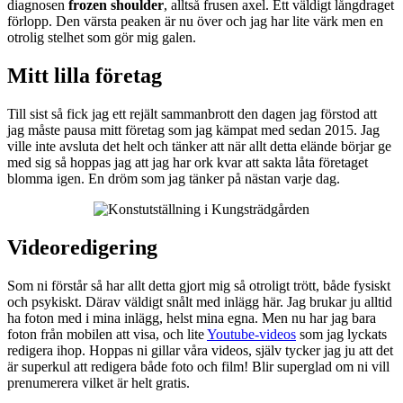
diagnosen
frozen shoulder
, alltså frusen axel. Ett väldigt långdraget
förlopp. Den värsta peaken är nu över och jag har lite värk men en
otrolig stelhet som gör mig galen.
Mitt lilla företag
Till sist så fick jag ett rejält sammanbrott den dagen jag förstod att
jag måste pausa mitt företag som jag kämpat med sedan 2015. Jag
ville inte avsluta det helt och tänker att när allt detta elände börjar ge
med sig så hoppas jag att jag har ork kvar att sakta låta företaget
blomma igen. En dröm som jag tänker på nästan varje dag.
Videoredigering
Som ni förstår så har allt detta gjort mig så otroligt trött, både fysiskt
och psykiskt. Därav väldigt snålt med inlägg här. Jag brukar ju alltid
ha foton med i mina inlägg, helst mina egna. Men nu har jag bara
foton från mobilen att visa, och lite
Youtube-videos
som jag lyckats
redigera ihop. Hoppas ni gillar våra videos, själv tycker jag ju att det
är superkul att redigera både foto och film! Blir superglad om ni vill
prenumerera vilket är helt gratis.