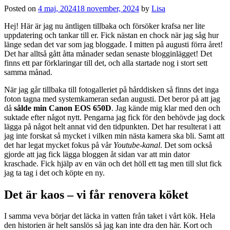
Posted on
4 maj, 2024
18 november, 2024
by
Lisa
Hej! Här är jag nu äntligen tillbaka och försöker krafsa ner lite
uppdatering och tankar till er. Fick nästan en chock när jag såg hur
länge sedan det var som jag bloggade. I mitten på augusti förra året!
Det har alltså gått åtta månader sedan senaste blogginlägget! Det
finns ett par förklaringar till det, och alla startade nog i stort sett
samma månad.
När jag går tillbaka till fotogalleriet på hårddisken så finns det inga
foton tagna med systemkameran sedan augusti. Det beror på att jag
då
sålde min Canon EOS 650D
. Jag kände mig klar med den och
suktade efter något nytt. Pengarna jag fick för den behövde jag dock
lägga på något helt annat vid den tidpunkten. Det har resulterat i att
jag inte forskat så mycket i vilken min nästa kamera ska bli. Samt att
det har legat mycket fokus på vår
Youtube-kanal
. Det som också
gjorde att jag fick lägga bloggen åt sidan var att min dator
kraschade. Fick hjälp av en vän och det höll ett tag men till slut fick
jag ta tag i det och köpte en ny.
Det är kaos – vi får renovera köket
I samma veva börjar det läcka in vatten från taket i vårt kök. Hela
den historien är helt sanslös så jag kan inte dra den här. Kort och