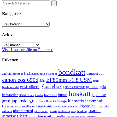
Kategorier
Kategorier
Arkiv
Arkiv
Visit Lisa's profile on Pinterest.
Etiketter
bondkatt
campervan
android
black parrot tulip
blåsippor
björnbär
canon eos 650d
EF85mm f/1.8 USM
dalia
fjäril
glossybox
gotland
gekås ullared
gula
golden chanterelle
fjärilslavendel
huskatt
japanese
kantareller
hortensia
humla
H&M Home
header
japanskt gräs
klematis jackmanii
grass
kattunge
jättevallmo
lkg-spalt
körsbärsträd
loppis
kuddfodral
lagerhaus
lavendel
klätterhortensia
miss
spartoo
plommonträd
rudbeckia
scrapbooking
willmott
pärlhyacint
påskris
svartvit katt
tatuering
trattkantareller
wordpress m.m
österlen