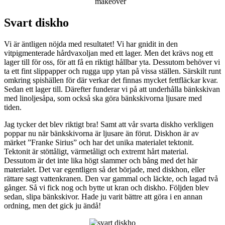
makeover
Svart diskho
Vi är äntligen nöjda med resultatet! Vi har gnidit in den
vitpigmenterade hårdvaxoljan med ett lager. Men det krävs nog ett
lager till för oss, för att få en riktigt hållbar yta. Dessutom behöver vi
ta ett fint slippapper och rugga upp ytan på vissa ställen. Särskilt runt
omkring spishällen för där verkar det finnas mycket fettfläckar kvar.
Sedan ett lager till. Därefter funderar vi på att underhålla bänkskivan
med linoljesåpa, som också ska göra bänkskivorna ljusare med
tiden.
Jag tycker det blev riktigt bra! Samt att vår svarta diskho verkligen
poppar nu när bänkskivorna är ljusare än förut. Diskhon är av
märket ”Franke Sirius” och har det unika materialet tektonit.
Tektonit är stöttåligt, värmetåligt och extremt hårt material.
Dessutom är det inte lika högt slammer och bång med det här
materialet. Det var egentligen så det började, med diskhon, eller
rättare sagt vattenkranen. Den var gammal och läckte, och lagad två
gånger. Så vi fick nog och bytte ut kran och diskho. Följden blev
sedan, slipa bänkskivor. Hade ju varit bättre att göra i en annan
ordning, men det gick ju ändå!