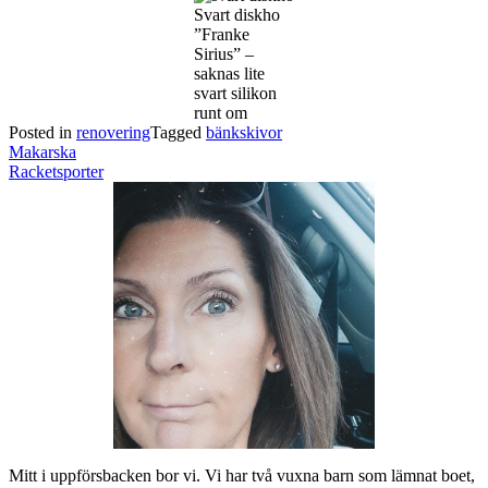
Svart diskho
”Franke
Sirius” –
saknas lite
svart silikon
runt om
Posted in
renovering
Tagged
bänkskivor
Post
Makarska
navigation
Racketsporter
Mitt i uppförsbacken bor vi. Vi har två vuxna barn som lämnat boet,