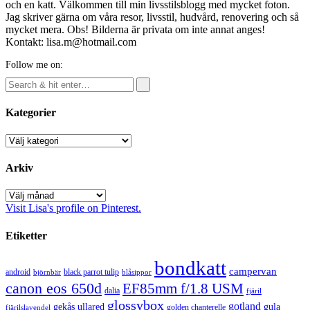
och en katt. Välkommen till min livsstilsblogg med mycket foton.
Jag skriver gärna om våra resor, livsstil, hudvård, renovering och så
mycket mera. Obs! Bilderna är privata om inte annat anges!
Kontakt: lisa.m@hotmail.com
Follow me on:
Kategorier
Kategorier
Arkiv
Arkiv
Visit Lisa's profile on Pinterest.
Etiketter
bondkatt
campervan
android
black parrot tulip
blåsippor
björnbär
canon eos 650d
EF85mm f/1.8 USM
dalia
fjäril
glossybox
gotland
gekås ullared
gula
golden chanterelle
fjärilslavendel