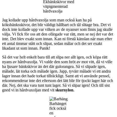
Ekbänkskivor med
vitpigmenterad
hårdvaxolja
Jag kollade upp hårdvaxolja som man också kan ha på
köksbänksskivor, det blir väldigt hållbart och tål slitage bra. Det vi
dock inte kollade upp var vilken av de nyanser som finns jag skulle
välja. Vi fick för oss att den ofärgade var rätt, men se nej det var det
inte. Det blev exakt som innan. Kan ni förstå känslan när man efter
ett antal timmar stått och slipat, sedan målar och det ser exakt
likadant ut som innan. Panik!
Så det var helt enkelt bara till att slipa ner allt igen, och köpa rätt
nyans av hårdvaxolja. Vi valde den som bröt av mot vitt, då vi ville
ha ljusare bänkskivor än det där gulorangea. Så vi slipade igen,
målade, lät torka och målade igen. Japp, tyvärr målade vi ett andra
lager innan det hade torkat tillräckligt. Samt att vi använde pensel,
rekommenderar inte det eftersom det lätt blir för tjockt lager här och
där. Nej, det ska vara tunt tunt lager. Så vi slipar igen! Och till sist
gned vi in hårdvaxoljan med vit
skurnylon
.
Barhänget
fick också
en