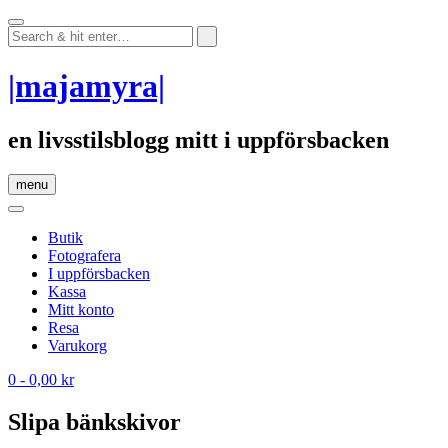
Skip
to
content
|majamyra|
en livsstilsblogg mitt i uppförsbacken
menu
Butik
Fotografera
I uppförsbacken
Kassa
Mitt konto
Resa
Varukorg
0
- 0,00 kr
Slipa bänkskivor