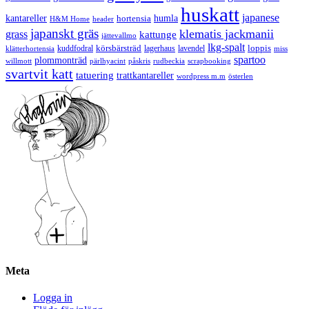
huskatt
japanese
kantareller
hortensia
humla
H&M Home
header
japanskt gräs
klematis jackmanii
grass
kattunge
jättevallmo
lkg-spalt
körsbärsträd
loppis
kuddfodral
lagerhaus
lavendel
klätterhortensia
miss
spartoo
plommonträd
rudbeckia
scrapbooking
willmott
pärlhyacint
påskris
svartvit katt
tatuering
trattkantareller
wordpress m.m
österlen
Meta
Logga in