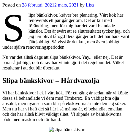
Posted on
28 februari, 2021
2 mars, 2021
by
Lisa
S
lipa bänkskivor, kräver bra planering. Vårt kök har
renoverats ett par gånger om. Det är kul med
förändring, men för mig har det varit blandade
känslor. Det är svårt att se slutresultatet tycker jag, och
jag har blivit tårögd flera gånger och det har bara varit
jättejobbigt. Så visst är det kul, men även jobbigt
under själva renoveringsperioden.
Nu var det alltså dags att slipa bänkskivor. Yay,.. eller nej. Det är
bara så jobbigt, och därav har vi inte gjort det regelbundet. Vilket
resulterar i att det blir überakut.
Slipa bänkskivor – Hårdvaxolja
Vi har bänkskivor i ek i vårt kök. För ett gäng år sedan när vi köpte
dessa så behandlade vi dem med Timberex. En väldigt bra olja
absolut, men nyansen som blir på ekskivorna är inte den jag söker.
Men nu har vi haft det så här i så många år, ej behandlat emellan,
och det har alltså blivit väldigt slitet. Vi slipade av bänkskivorna
både med maskin och för hand.