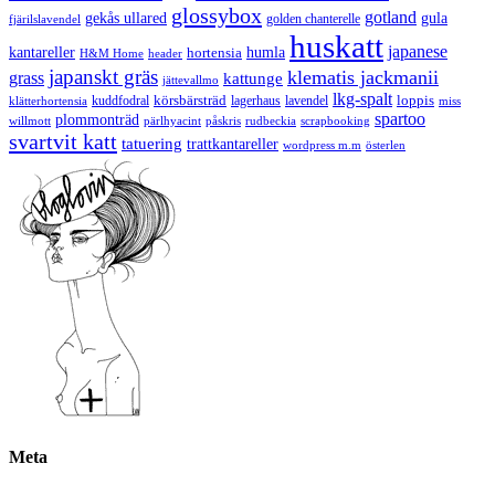
glossybox
gotland
gekås ullared
gula
golden chanterelle
fjärilslavendel
huskatt
japanese
kantareller
hortensia
humla
H&M Home
header
japanskt gräs
klematis jackmanii
grass
kattunge
jättevallmo
lkg-spalt
körsbärsträd
loppis
kuddfodral
lagerhaus
lavendel
klätterhortensia
miss
spartoo
plommonträd
rudbeckia
scrapbooking
willmott
pärlhyacint
påskris
svartvit katt
tatuering
trattkantareller
wordpress m.m
österlen
Meta