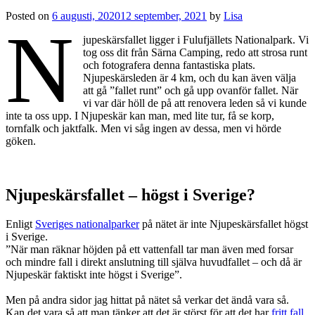
Posted on
6 augusti, 2020
12 september, 2021
by
Lisa
N
jupeskärsfallet ligger i Fulufjällets Nationalpark. Vi
tog oss dit från Särna Camping, redo att strosa runt
och fotografera denna fantastiska plats.
Njupeskärsleden är 4 km, och du kan även välja
att gå ”fallet runt” och gå upp ovanför fallet. När
vi var där höll de på att renovera leden så vi kunde
inte ta oss upp. I Njupeskär kan man, med lite tur, få se korp,
tornfalk och jaktfalk. Men vi såg ingen av dessa, men vi hörde
göken.
Njupeskärsfallet – högst i Sverige?
Enligt
Sveriges nationalparker
på nätet är inte Njupeskärsfallet högst
i Sverige.
”När man räknar höjden på ett vattenfall tar man även med forsar
och mindre fall i direkt anslutning till själva huvudfallet – och då är
Njupeskär faktiskt inte högst i Sverige”.
Men på andra sidor jag hittat på nätet så verkar det ändå vara så.
Kan det vara så att man tänker att det är störst för att det har
fritt fall