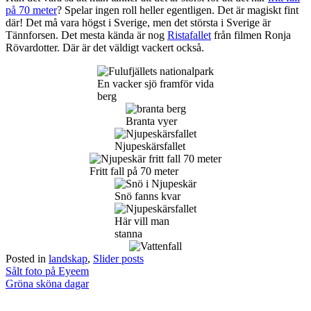
på 70 meter
? Spelar ingen roll heller egentligen. Det är magiskt fint
där! Det må vara högst i Sverige, men det största i Sverige är
Tännforsen. Det mesta kända är nog
Ristafallet
från filmen Ronja
Rövardotter. Där är det väldigt vackert också.
En vacker sjö framför vida
berg
Branta vyer
Njupeskärsfallet
Fritt fall på 70 meter
Snö fanns kvar
Här vill man
stanna
Posted in
landskap
,
Slider posts
Post
Sålt foto på Eyeem
navigation
Gröna sköna dagar