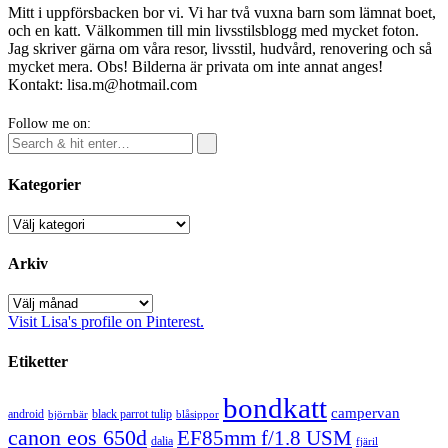
Mitt i uppförsbacken bor vi. Vi har två vuxna barn som lämnat boet,
och en katt. Välkommen till min livsstilsblogg med mycket foton.
Jag skriver gärna om våra resor, livsstil, hudvård, renovering och så
mycket mera. Obs! Bilderna är privata om inte annat anges!
Kontakt: lisa.m@hotmail.com
Follow me on:
Kategorier
Kategorier
Arkiv
Arkiv
Visit Lisa's profile on Pinterest.
Etiketter
bondkatt
campervan
android
black parrot tulip
blåsippor
björnbär
canon eos 650d
EF85mm f/1.8 USM
dalia
fjäril