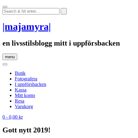
Skip
to
content
|majamyra|
en livsstilsblogg mitt i uppförsbacken
menu
Butik
Fotografera
I uppförsbacken
Kassa
Mitt konto
Resa
Varukorg
0
- 0,00 kr
Gott nytt 2019!