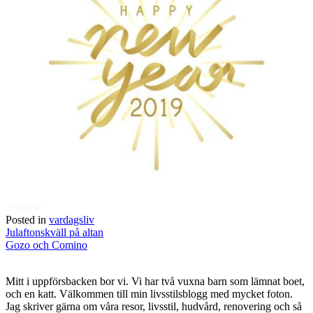
Posted in
vardagsliv
Post
Julaftonskväll på altan
navigation
Gozo och Comino
Mitt i uppförsbacken bor vi. Vi har två vuxna barn som lämnat boet,
och en katt. Välkommen till min livsstilsblogg med mycket foton.
Jag skriver gärna om våra resor, livsstil, hudvård, renovering och så