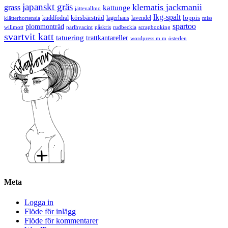
japanskt gräs
klematis jackmanii
grass
kattunge
jättevallmo
lkg-spalt
körsbärsträd
loppis
kuddfodral
lagerhaus
lavendel
klätterhortensia
miss
spartoo
plommonträd
rudbeckia
scrapbooking
willmott
pärlhyacint
påskris
svartvit katt
tatuering
trattkantareller
wordpress m.m
österlen
Meta
Logga in
Flöde för inlägg
Flöde för kommentarer