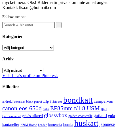
mycket mera. Obs! Bilderna är privata om inte annat anges!
Kontakt: lisa.m@hotmail.com
Follow me on:
Kategorier
Kategorier
Arkiv
Arkiv
Visit Lisa's profile on Pinterest.
Etiketter
bondkatt
campervan
android
black parrot tulip
blåsippor
björnbär
canon eos 650d
EF85mm f/1.8 USM
dalia
fjäril
glossybox
gotland
gekås ullared
gula
golden chanterelle
fjärilslavendel
huskatt
japanese
kantareller
hortensia
humla
H&M Home
header