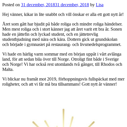
Posted on
31 december, 2018
31 december, 2018
by
Lisa
Hej vänner, kikar in lite snabbt och vill önskar er alla ett gott nytt år!
Året som gått har bjudit på både roliga och mindre roliga händelser.
Men mest roliga och i stort känner jag att året varit ett bra år. Sonen
hade en jättefin och lyckad student, och en jättetrevlig
studentbjudning med nära och kära. Dottern gick ut grundskolan
och började i gymnasiet på restaurang- och livsmedelsprogrammet.
Vi hade en härlig varm sommar med en början uppåt i vårt avlånga
land, för att sedan bila över till Norge. Otroligt fint både i Sverige
och Norge! Vi har också rest utomlands två gånger, till Rhodos och
Malta.
Vi blickar nu framåt mot 2019, förhoppningsvis fullspäckat med mer
roligheter, och att vi får må bra tillsammans! Gott nytt år vänner!