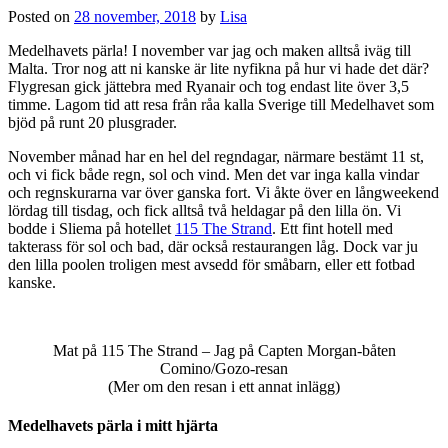
Posted on
28 november, 2018
by
Lisa
Medelhavets pärla! I november var jag och maken alltså iväg till
Malta. Tror nog att ni kanske är lite nyfikna på hur vi hade det där?
Flygresan gick jättebra med Ryanair och tog endast lite över 3,5
timme. Lagom tid att resa från råa kalla Sverige till Medelhavet som
bjöd på runt 20 plusgrader.
November månad har en hel del regndagar, närmare bestämt 11 st,
och vi fick både regn, sol och vind. Men det var inga kalla vindar
och regnskurarna var över ganska fort. Vi åkte över en långweekend
lördag till tisdag, och fick alltså två heldagar på den lilla ön. Vi
bodde i Sliema på hotellet
115 The Strand
. Ett fint hotell med
takterass för sol och bad, där också restaurangen låg. Dock var ju
den lilla poolen troligen mest avsedd för småbarn, eller ett fotbad
kanske.
Mat på 115 The Strand – Jag på Capten Morgan-båten
Comino/Gozo-resan
(Mer om den resan i ett annat inlägg)
Medelhavets pärla i mitt hjärta