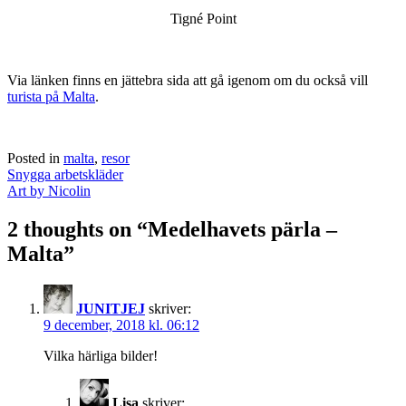
Tigné Point
Via länken finns en jättebra sida att gå igenom om du också vill
turista på Malta
.
Posted in
malta
,
resor
Post
Snygga arbetskläder
navigation
Art by Nicolin
2 thoughts on “
Medelhavets pärla –
Malta
”
JUNITJEJ
skriver:
9 december, 2018 kl. 06:12
Vilka härliga bilder!
Lisa
skriver: