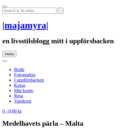
Skip
to
content
|majamyra|
en livsstilsblogg mitt i uppförsbacken
menu
Butik
Fotografera
I uppförsbacken
Kassa
Mitt konto
Resa
Varukorg
0
- 0,00 kr
Medelhavets pärla – Malta