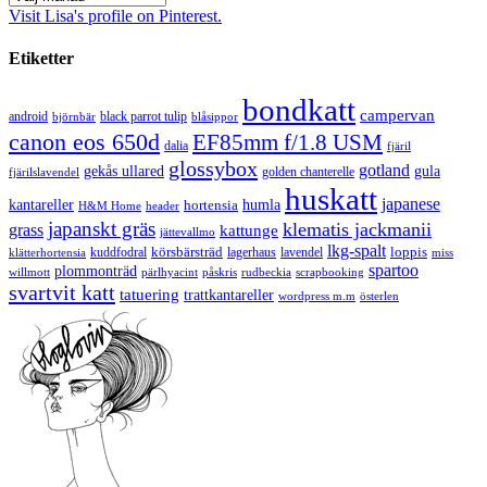
Visit Lisa's profile on Pinterest.
Etiketter
bondkatt
campervan
android
black parrot tulip
blåsippor
björnbär
canon eos 650d
EF85mm f/1.8 USM
dalia
fjäril
glossybox
gotland
gekås ullared
gula
golden chanterelle
fjärilslavendel
huskatt
japanese
kantareller
hortensia
humla
H&M Home
header
japanskt gräs
klematis jackmanii
grass
kattunge
jättevallmo
lkg-spalt
körsbärsträd
loppis
kuddfodral
lagerhaus
lavendel
klätterhortensia
miss
spartoo
plommonträd
rudbeckia
scrapbooking
willmott
pärlhyacint
påskris
svartvit katt
tatuering
trattkantareller
wordpress m.m
österlen