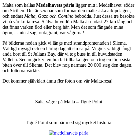
Malta som kallas
Medelhavets pärla
ligger mitt i Medelhavet, söder
om Sicilien. Det är sex öar som formar den maltesiska arkipelagen,
och endast
Malta, Gozo och Comino
bebodda. Just dessa tre besökte
vi på vår korta resa. Själva huvudön Malta är endast 27 km lång och
det finns varken flod eller berg här. Men det som fångade mina
ögon,…minst sagt ordagrant, var vågorna!
På bilderna nedan gick vi längs med strandpromenaden i Sliema.
Väldigt mysigt och en härlig dag att strosa på. Vi gick väldigt långt
ända bort till St Julians Bay, där vi tog buss in till huvudstaden
Valletta. Sedan gick vi en bra bit tillbaka igen och tog en färja sista
biten över till Sliema. Det blev nog närmare 20 000 steg den dagen,
och fötterna värkte.
Det kommer självklart ännu fler foton om vår Malta-resa!
Salta vågor på Malta – Tigné Point
Tigné Point som bär med sig mycket historia