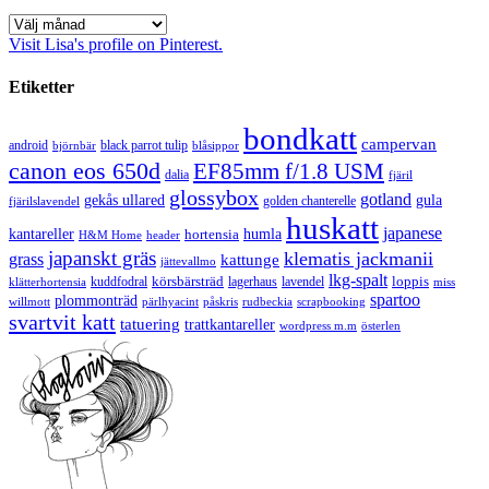
Arkiv
Visit Lisa's profile on Pinterest.
Etiketter
bondkatt
campervan
android
black parrot tulip
blåsippor
björnbär
canon eos 650d
EF85mm f/1.8 USM
dalia
fjäril
glossybox
gotland
gekås ullared
gula
golden chanterelle
fjärilslavendel
huskatt
japanese
kantareller
hortensia
humla
H&M Home
header
japanskt gräs
klematis jackmanii
grass
kattunge
jättevallmo
lkg-spalt
körsbärsträd
loppis
kuddfodral
lagerhaus
lavendel
klätterhortensia
miss
spartoo
plommonträd
rudbeckia
scrapbooking
willmott
pärlhyacint
påskris
svartvit katt
tatuering
trattkantareller
wordpress m.m
österlen