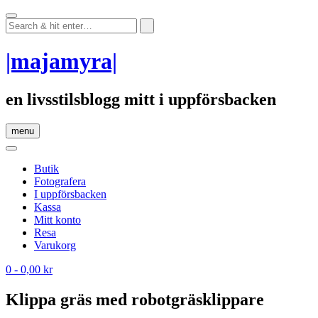
Skip
to
content
|majamyra|
en livsstilsblogg mitt i uppförsbacken
menu
Butik
Fotografera
I uppförsbacken
Kassa
Mitt konto
Resa
Varukorg
0
- 0,00 kr
Klippa gräs med robotgräsklippare