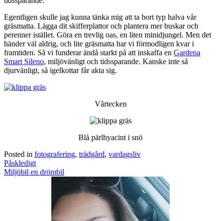
tidssparande.
Egentligen skulle jag kunna tänka mig att ta bort typ halva vår
gräsmatta. Lägga dit skifferplattor och plantera mer buskar och
perenner istället. Göra en trevlig oas, en liten minidjungel. Men det
händer väl aldrig, och lite gräsmatta har vi förmodligen kvar i
framtiden. Så vi funderar ändå starkt på att inskaffa en
Gardena
Smart Sileno
, miljövänligt och tidssparande. Kanske inte så
djurvänligt, så igelkottar får akta sig.
Vårtecken
Blå pärlhyacint i snö
Posted in
fotografering
,
trädgård
,
vardagsliv
Post
Påskledigt
navigation
Miljöbil en drömbil