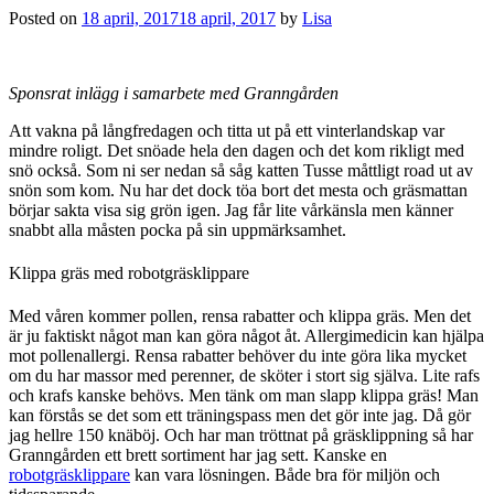
Posted on
18 april, 2017
18 april, 2017
by
Lisa
Sponsrat inlägg i samarbete med Granngården
Att vakna på långfredagen och titta ut på ett vinterlandskap var
mindre roligt. Det snöade hela den dagen och det kom rikligt med
snö också. Som ni ser nedan så såg katten Tusse måttligt road ut av
snön som kom. Nu har det dock töa bort det mesta och gräsmattan
börjar sakta visa sig grön igen. Jag får lite vårkänsla men känner
snabbt alla måsten pocka på sin uppmärksamhet.
Klippa gräs med robotgräsklippare
Med våren kommer pollen, rensa rabatter och klippa gräs. Men det
är ju faktiskt något man kan göra något åt. Allergimedicin kan hjälpa
mot pollenallergi. Rensa rabatter behöver du inte göra lika mycket
om du har massor med perenner, de sköter i stort sig själva. Lite rafs
och krafs kanske behövs. Men tänk om man slapp klippa gräs! Man
kan förstås se det som ett träningspass men det gör inte jag. Då gör
jag hellre 150 knäböj. Och har man tröttnat på gräsklippning så har
Granngården ett brett sortiment har jag sett. Kanske en
robotgräsklippare
kan vara lösningen. Både bra för miljön och