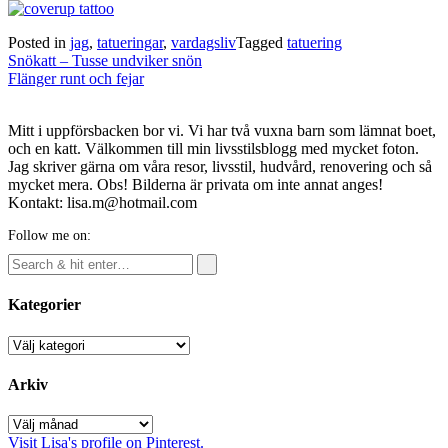
Posted in
jag
,
tatueringar
,
vardagsliv
Tagged
tatuering
Post
Snökatt – Tusse undviker snön
navigation
Flänger runt och fejar
Mitt i uppförsbacken bor vi. Vi har två vuxna barn som lämnat boet,
och en katt. Välkommen till min livsstilsblogg med mycket foton.
Jag skriver gärna om våra resor, livsstil, hudvård, renovering och så
mycket mera. Obs! Bilderna är privata om inte annat anges!
Kontakt: lisa.m@hotmail.com
Follow me on:
Kategorier
Kategorier
Arkiv
Arkiv
Visit Lisa's profile on Pinterest.