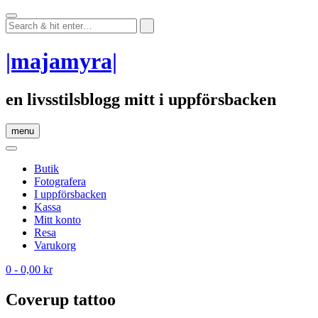
Skip
to
content
|majamyra|
en livsstilsblogg mitt i uppförsbacken
menu
Butik
Fotografera
I uppförsbacken
Kassa
Mitt konto
Resa
Varukorg
0
- 0,00 kr
Coverup tattoo