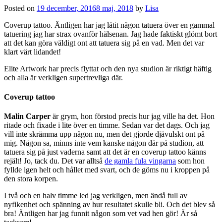
Posted on
19 december, 2016
8 maj, 2018
by
Lisa
Coverup tattoo. Äntligen har jag låtit någon tatuera över en gammal
tatuering jag har strax ovanför hälsenan. Jag hade faktiskt glömt bort
att det kan göra väldigt ont att tatuera sig på en vad. Men det var
klart värt lidandet!
Elite Artwork har precis flyttat och den nya studion är riktigt häftig
och alla är verkligen supertrevliga där.
Coverup tattoo
Malin Carper
är grym, hon förstod precis hur jag ville ha det. Hon
ritade och fixade i lite över en timme. Sedan var det dags. Och jag
vill inte skrämma upp någon nu, men det gjorde djävulskt ont på
mig. Någon sa, minns inte vem kanske någon där på studion, att
tatuera sig på just vaderna samt att det är en coverup tattoo känns
rejält! Jo, tack du. Det var alltså
de gamla fula vingarna
som hon
fyllde igen helt och hållet med svart, och de göms nu i kroppen på
den stora korpen.
I två och en halv timme led jag verkligen, men ändå full av
nyfikenhet och spänning av hur resultatet skulle bli. Och det blev så
bra! Äntligen har jag funnit någon som vet vad hen gör! Är så