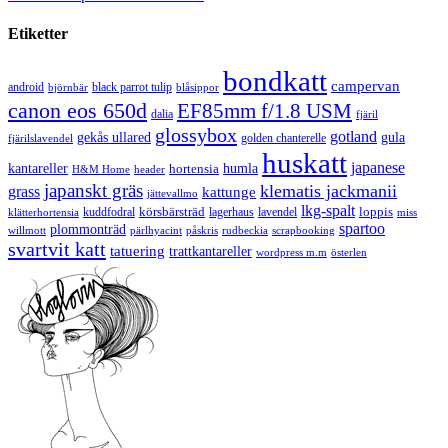
Etiketter
bondkatt
campervan
android
black parrot tulip
blåsippor
björnbär
canon eos 650d
EF85mm f/1.8 USM
dalia
fjäril
glossybox
gotland
gekås ullared
gula
golden chanterelle
fjärilslavendel
huskatt
japanese
kantareller
hortensia
humla
H&M Home
header
japanskt gräs
klematis jackmanii
grass
kattunge
jättevallmo
lkg-spalt
körsbärsträd
loppis
kuddfodral
lagerhaus
lavendel
klätterhortensia
miss
spartoo
plommonträd
rudbeckia
scrapbooking
willmott
pärlhyacint
påskris
svartvit katt
tatuering
trattkantareller
wordpress m.m
österlen