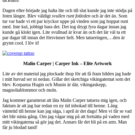
tacksam!
Dagen efter började jag halta lite och till slut kunde jag inte stödja på
foten längre. Blev väldigt
svullen runt fotleden
och är det än. Som
tur var hade vi ett par kryckor uppe på vinden som jag hoppat runt
med. Inte kul, jobbigt bara det. Det tog drygt fyra dagar innan jag
kunde gå klokt igen. Lite svullnad är kvar än och det lär väl ta ett
par dagar till innan det försvinner helt. Men tatueringen,…den är
grymt cool. I löv it!
Malin Carper | Carper Ink – Elite Artwork
Lite av det material jag plockade ihop för att få fram bilden jag hade
i mitt huvud ser ni nedan. Gillar det sketchiga vikingatemat som det
blev. Korparna Hugin och Munin är där, vikingaskepp,
magnoliablommor och moln.
Jag kommer garanterat att låta Malin Carper tatuera mig igen, och
faktum är att jag har redan en ny tid inbokad till henne. Lång
väntetid till henne kan jag säga, i april är det dags! Men vi får se vad
det blir nästa gång. Om jag vågar mig på att fortsätta på vaden med
mitt vikingatema så gör jag det. Annars får det bli på en arm. Man
får ju blodad tand!