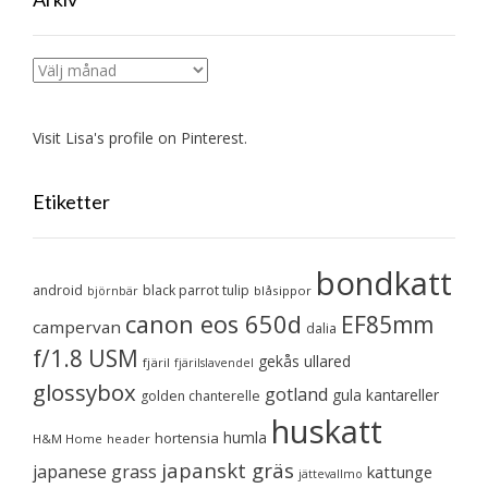
Arkiv
Visit Lisa's profile on Pinterest.
Etiketter
bondkatt
android
black parrot tulip
blåsippor
björnbär
canon eos 650d
EF85mm
campervan
dalia
f/1.8 USM
gekås ullared
fjäril
fjärilslavendel
glossybox
gotland
gula kantareller
golden chanterelle
huskatt
humla
hortensia
H&M Home
header
japanskt gräs
japanese grass
kattunge
jättevallmo