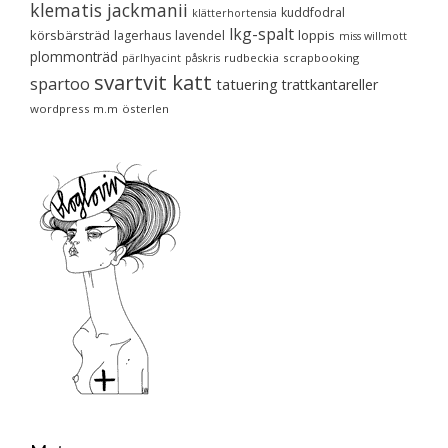
klematis jackmanii
kuddfodral
klätterhortensia
lkg-spalt
körsbärsträd
loppis
lagerhaus
lavendel
miss willmott
plommonträd
rudbeckia
scrapbooking
pärlhyacint
påskris
svartvit katt
spartoo
tatuering
trattkantareller
wordpress m.m
österlen