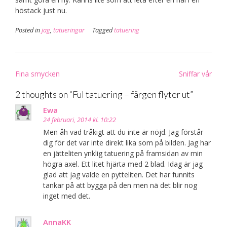
höstack just nu.
Posted in
jag
,
tatueringar
Tagged
tatuering
Post
Fina smycken
Sniffar vår
navigation
2 thoughts on “
Ful tatuering – färgen flyter ut
”
Ewa
24 februari, 2014 kl. 10:22
Men åh vad tråkigt att du inte är nöjd. Jag förstår
dig för det var inte direkt lika som på bilden. Jag har
en jätteliten ynklig tatuering på framsidan av min
högra axel. Ett litet hjärta med 2 blad. Idag är jag
glad att jag valde en pytteliten. Det har funnits
tankar på att bygga på den men nä det blir nog
inget med det.
AnnaKK