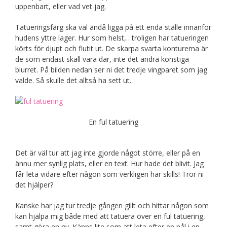
uppenbart, eller vad vet jag.
Tatueringsfärg ska väl ändå ligga på ett enda ställe innanför
hudens yttre lager. Hur som helst,…troligen har tatueringen
körts för djupt och flutit ut. De skarpa svarta konturerna är
de som endast skall vara där, inte det andra konstiga
blurret. På bilden nedan ser ni det tredje vingparet som jag
valde. Så skulle det alltså ha sett ut.
En ful tatuering
Det är väl tur att jag inte gjorde något större, eller på en
ännu mer synlig plats, eller en text. Hur hade det blivit. Jag
får leta vidare efter någon som verkligen har skills! Tror ni
det hjälper?
Kanske har jag tur tredje gången gillt och hittar någon som
kan hjälpa mig både med att tatuera över en ful tatuering,
samt göra en ny. Känns lite som att leta efter en nål i en