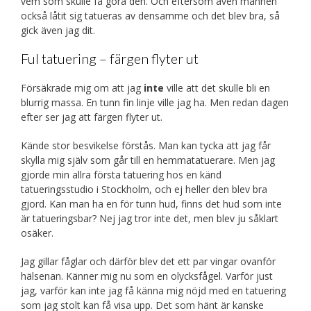
vem som skulle få göra den. Och eftersom även mannen
också låtit sig tatueras av densamme och det blev bra, så
gick även jag dit.
Ful tatuering – färgen flyter ut
Försäkrade mig om att jag
inte
ville att det skulle bli en
blurrig massa. En tunn fin linje ville jag ha. Men redan dagen
efter ser jag att färgen flyter ut.
Kände stor besvikelse förstås. Man kan tycka att jag får
skylla mig själv som går till en hemmatatuerare. Men jag
gjorde min allra första tatuering hos en känd
tatueringsstudio i Stockholm, och ej heller den blev bra
gjord. Kan man ha en för tunn hud, finns det hud som inte
är tatueringsbar? Nej jag tror inte det, men blev ju såklart
osäker.
Jag gillar fåglar och därför blev det ett par vingar ovanför
hälsenan. Känner mig nu som en olycksfågel. Varför just
jag, varför kan inte jag få känna mig nöjd med en tatuering
som jag stolt kan få visa upp. Det som hänt är kanske