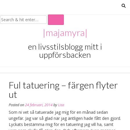
Skip
to
content
|majamyra|
en livsstilsblogg mitt i
uppförsbacken
Ful tatuering – färgen flyter
ut
Posted on
24 februari, 2014
by
Lisa
Som ni vet så tatuerade jag mig för en månad sedan
ungefär. Jag var så glad när jag äntligen hade fått den gjord.
Lyckats bestämma mig för en tatuering jag vill ha, samt