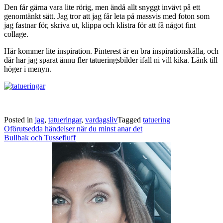
Den får gärna vara lite rörig, men ändå allt snyggt invävt på ett
genomtänkt sätt. Jag tror att jag får leta på massvis med foton som
jag fastnar för, skriva ut, klippa och klistra för att få något fint
collage.
Här kommer lite inspiration. Pinterest är en bra inspirationskälla, och
där har jag sparat ännu fler tatueringsbilder ifall ni vill kika. Länk till
höger i menyn.
Posted in
jag
,
tatueringar
,
vardagsliv
Tagged
tatuering
Post
Oförutsedda händelser när du minst anar det
navigation
Bullbak och Tussefluff