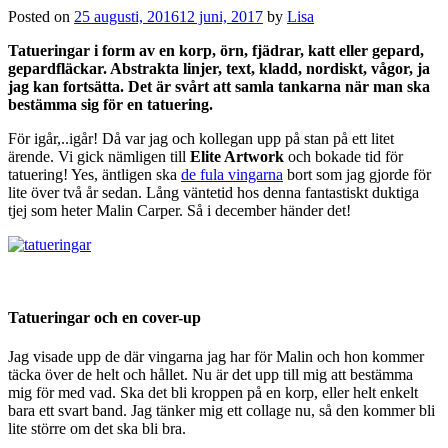
Posted on
25 augusti, 2016
12 juni, 2017
by
Lisa
Tatueringar i form av en korp, örn, fjädrar, katt eller gepard,
gepardfläckar. Abstrakta linjer, text, kladd, nordiskt, vågor, ja
jag kan fortsätta. Det är svårt att samla tankarna när man ska
bestämma sig för en tatuering.
För igår,..igår! Då var jag och kollegan upp på stan på ett litet
ärende. Vi gick nämligen till
Elite Artwork
och bokade tid för
tatuering! Yes, äntligen ska
de fula vingarna
bort som jag gjorde för
lite över två år sedan. Lång väntetid hos denna fantastiskt duktiga
tjej som heter Malin Carper. Så i december händer det!
Tatueringar och en cover-up
Jag visade upp de där vingarna jag har för Malin och hon kommer
täcka över de helt och hållet. Nu är det upp till mig att bestämma
mig för med vad. Ska det bli kroppen på en korp, eller helt enkelt
bara ett svart band. Jag tänker mig ett collage nu, så den kommer bli
lite större om det ska bli bra.