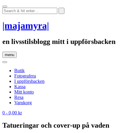
Skip
to
content
|majamyra|
en livsstilsblogg mitt i uppförsbacken
menu
Butik
Fotografera
I uppförsbacken
Kassa
Mitt konto
Resa
Varukorg
0
- 0,00 kr
Tatueringar och cover-up på vaden