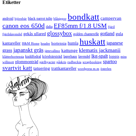
Etiketter
bondkatt
campervan
android
black parrot tulip
blåsippor
björnbär
canon eos 650d
EF85mm f/1.8 USM
dalia
fjäril
glossybox
gotland
gekås ullared
gula
golden chanterelle
fjärilslavendel
huskatt
japanese
kantareller
hortensia
humla
H&M Home
header
japanskt gräs
klematis jackmanii
grass
kattunge
jättevallmo
lkg-spalt
körsbärsträd
loppis
kuddfodral
lagerhaus
lavendel
klätterhortensia
miss
spartoo
plommonträd
rudbeckia
scrapbooking
willmott
pärlhyacint
påskris
svartvit katt
tatuering
trattkantareller
wordpress m.m
österlen