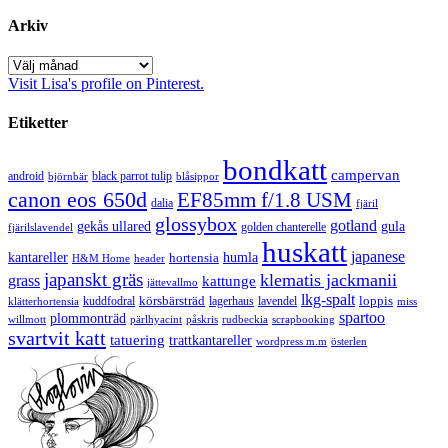
Arkiv
Arkiv
Visit Lisa's profile on Pinterest.
Etiketter
bondkatt
campervan
android
black parrot tulip
blåsippor
björnbär
canon eos 650d
EF85mm f/1.8 USM
dalia
fjäril
glossybox
gotland
gekås ullared
gula
golden chanterelle
fjärilslavendel
huskatt
japanese
kantareller
hortensia
humla
H&M Home
header
japanskt gräs
klematis jackmanii
grass
kattunge
jättevallmo
lkg-spalt
körsbärsträd
loppis
kuddfodral
lagerhaus
lavendel
klätterhortensia
miss
spartoo
plommonträd
rudbeckia
scrapbooking
willmott
pärlhyacint
påskris
svartvit katt
tatuering
trattkantareller
wordpress m.m
österlen