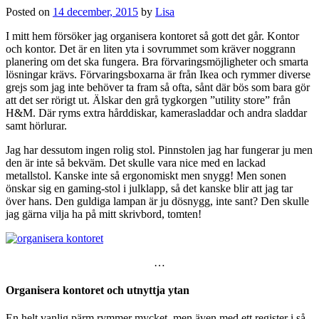
Posted on
14 december, 2015
by
Lisa
I mitt hem försöker jag organisera kontoret så gott det går. Kontor
och kontor. Det är en liten yta i sovrummet som kräver noggrann
planering om det ska fungera. Bra förvaringsmöjligheter och smarta
lösningar krävs. Förvaringsboxarna är från Ikea och rymmer diverse
grejs som jag inte behöver ta fram så ofta, sånt där bös som bara gör
att det ser rörigt ut. Älskar den grå tygkorgen ”utility store” från
H&M. Där ryms extra hårddiskar, kamerasladdar och andra sladdar
samt hörlurar.
Jag har dessutom ingen rolig stol. Pinnstolen jag har fungerar ju men
den är inte så bekväm. Det skulle vara nice med en lackad
metallstol. Kanske inte så ergonomiskt men snygg! Men sonen
önskar sig en gaming-stol i julklapp, så det kanske blir att jag tar
över hans. Den guldiga lampan är ju dösnygg, inte sant? Den skulle
jag gärna vilja ha på mitt skrivbord, tomten!
…
Organisera kontoret och utnyttja ytan
En helt vanlig pärm rymmer mycket, men även med ett register i så