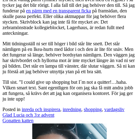
tycker jag det blir rörigt. I alla fall till det jag behöver den till. Så jag
funderar på
en pärm med en transparent ficka
på framsidan, den
skulle passa perfekt. Eller olika aktmappar för jag behöver flera
stycken. Skrivblock kan jag inte få för mycket av. Det
zebramönstrade kollegieblocket, Lagerhaus, är redan fullt med
anteckningar.
Mitt tidningsställ ni ser till höger i bild står lite snett. Det står
nämligen på en Ikea-hurts med lådor i och den är lite för snäv. Men
det fungerar så länge, behöver bordsytan nämligen. Den väggen jag
har skrivbordet och hyllorna mot är inte mycket längre än vad ni ser
på bilden. Det står en lampa till vänster, där slutar väggen. Så ni kan
ju förstå att jag behöver utnyttja ytan på ett bra sätt.
Till sist. ”I could give up shopping but I´m not a quitter!…haha.
Vilken smart text. Sant egentligen för om jag ska få mitt andra jobb
att fungera, så krävs det att jag kan organisera kontoret. För jag ger
ju inte upp!
Posted in
inreda och inspirera
,
inredning
,
shopping
,
vardagsliv
Post
Glad Lucia och 3:e advent
navigation
Gonatten katten