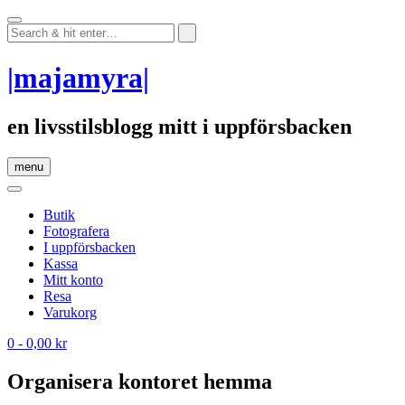
Skip
to
content
|majamyra|
en livsstilsblogg mitt i uppförsbacken
menu
Butik
Fotografera
I uppförsbacken
Kassa
Mitt konto
Resa
Varukorg
0
- 0,00 kr
Organisera kontoret hemma