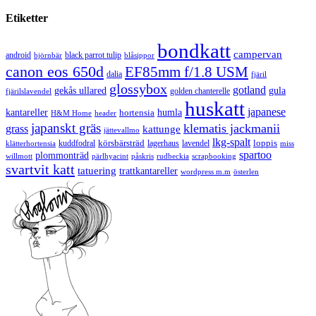
Etiketter
bondkatt
campervan
android
black parrot tulip
blåsippor
björnbär
canon eos 650d
EF85mm f/1.8 USM
dalia
fjäril
glossybox
gotland
gekås ullared
gula
golden chanterelle
fjärilslavendel
huskatt
japanese
kantareller
hortensia
humla
H&M Home
header
japanskt gräs
klematis jackmanii
grass
kattunge
jättevallmo
lkg-spalt
körsbärsträd
loppis
kuddfodral
lagerhaus
lavendel
klätterhortensia
miss
spartoo
plommonträd
rudbeckia
scrapbooking
willmott
pärlhyacint
påskris
svartvit katt
tatuering
trattkantareller
wordpress m.m
österlen