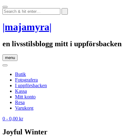
Skip
to
content
|majamyra|
en livsstilsblogg mitt i uppförsbacken
menu
Butik
Fotografera
I uppförsbacken
Kassa
Mitt konto
Resa
Varukorg
0
- 0,00 kr
Joyful Winter