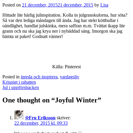
Posted on
21 december, 2015
21 december, 2015
by
Lisa
Hittade lite härlig julinspiration. Kolla in julgranskulorna, hur söta?
Så var den lediga måndagen till ända. Jag har stekt köttbullar i
oändlighet, handlat julskinka, mera saffran m.m. Tvättat ikapp lite
grann och nu ska jag krya ner i nybäddad säng. Imorgon ska jag
hämta ut paket! Godnatt vänner!
Källa: Pinterest
Posted in
inreda och inspirera
,
vardagsliv
Post
Krispigt i rabatten
navigation
Jul i uppförsbacken
One thought on “
Joyful Winter
”
✫Fru Eriksson
skriver:
22 december, 2015 kl. 09:33