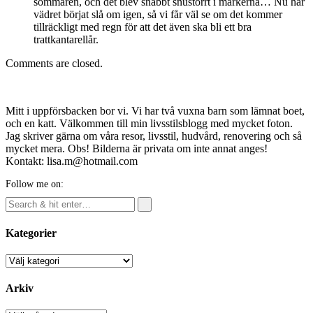
sommaren, och det blev snabbt snustorrt i markerna… Nu har
vädret börjat slå om igen, så vi får väl se om det kommer
tillräckligt med regn för att det även ska bli ett bra
trattkantarellår.
Comments are closed.
Mitt i uppförsbacken bor vi. Vi har två vuxna barn som lämnat boet,
och en katt. Välkommen till min livsstilsblogg med mycket foton.
Jag skriver gärna om våra resor, livsstil, hudvård, renovering och så
mycket mera. Obs! Bilderna är privata om inte annat anges!
Kontakt: lisa.m@hotmail.com
Follow me on:
Kategorier
Kategorier
Arkiv