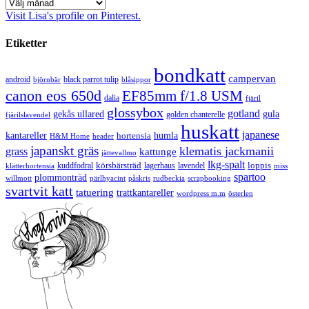
Arkiv
Visit Lisa's profile on Pinterest.
Etiketter
bondkatt
campervan
android
black parrot tulip
blåsippor
björnbär
canon eos 650d
EF85mm f/1.8 USM
dalia
fjäril
glossybox
gotland
gekås ullared
gula
golden chanterelle
fjärilslavendel
huskatt
japanese
kantareller
hortensia
humla
H&M Home
header
japanskt gräs
klematis jackmanii
grass
kattunge
jättevallmo
lkg-spalt
körsbärsträd
loppis
kuddfodral
lagerhaus
lavendel
klätterhortensia
miss
spartoo
plommonträd
rudbeckia
scrapbooking
willmott
pärlhyacint
påskris
svartvit katt
tatuering
trattkantareller
wordpress m.m
österlen