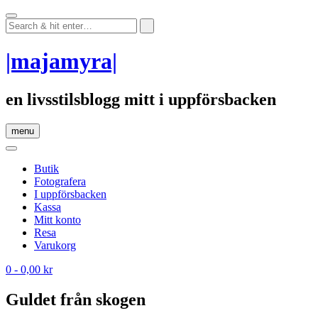
Skip
to
content
|majamyra|
en livsstilsblogg mitt i uppförsbacken
menu
Butik
Fotografera
I uppförsbacken
Kassa
Mitt konto
Resa
Varukorg
0
- 0,00 kr
Guldet från skogen