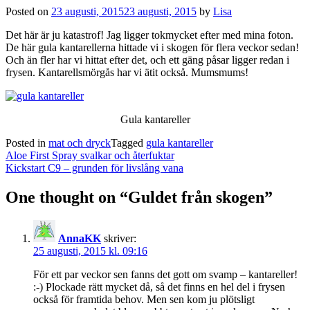
Posted on
23 augusti, 2015
23 augusti, 2015
by
Lisa
Det här är ju katastrof! Jag ligger tokmycket efter med mina foton.
De här gula kantarellerna hittade vi i skogen för flera veckor sedan!
Och än fler har vi hittat efter det, och ett gäng påsar ligger redan i
frysen. Kantarellsmörgås har vi ätit också. Mumsmums!
Gula kantareller
Posted in
mat och dryck
Tagged
gula kantareller
Post
Aloe First Spray svalkar och återfuktar
navigation
Kickstart C9 – grunden för livslång vana
One thought on “
Guldet från skogen
”
AnnaKK
skriver:
25 augusti, 2015 kl. 09:16
För ett par veckor sen fanns det gott om svamp – kantareller!
:-) Plockade rätt mycket då, så det finns en hel del i frysen
också för framtida behov. Men sen kom ju plötsligt