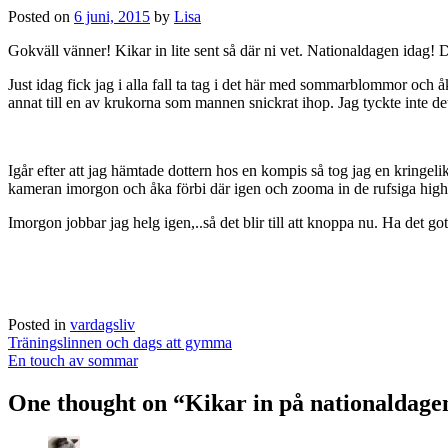
Posted on
6 juni, 2015
by
Lisa
Gokväll vänner! Kikar in lite sent så där ni vet. Nationaldagen idag! 
Just idag fick jag i alla fall ta tag i det här med sommarblommor och å
annat till en av krukorna som mannen snickrat ihop. Jag tyckte inte de
Igår efter att jag hämtade dottern hos en kompis så tog jag en kringelik
kameran imorgon och åka förbi där igen och zooma in de rufsiga high
Imorgon jobbar jag helg igen,..så det blir till att knoppa nu. Ha det got
Posted in
vardagsliv
Post
Träningslinnen och dags att gymma
navigation
En touch av sommar
One thought on “
Kikar in på nationaldagen