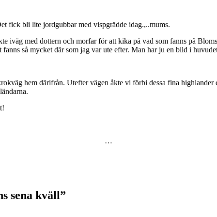
Det fick bli lite jordgubbar med vispgrädde idag.,..mums.
kte iväg med dottern och morfar för att kika på vad som fanns på Blomster
t fanns så mycket där som jag var ute efter. Man har ju en bild i huvud
rokväg hem därifrån. Utefter vägen åkte vi förbi dessa fina highlander cat
ländarna.
t!
…
s sena kväll
”