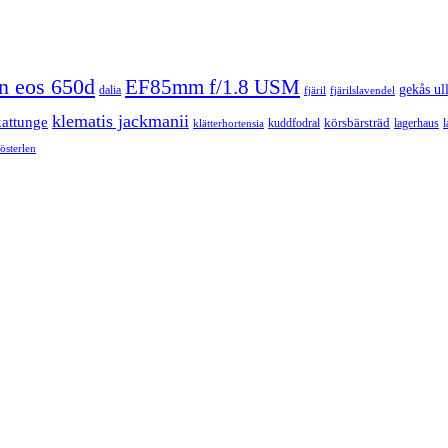
n eos 650d
EF85mm f/1.8 USM
gekås ul
dalia
fjäril
fjärilslavendel
klematis jackmanii
kattunge
körsbärsträd
kuddfodral
lagerhaus
l
klätterhortensia
österlen