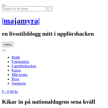
Skip
to
content
|majamyra|
en livsstilsblogg mitt i uppförsbacken
menu
Butik
Fotografera
I uppförsbacken
Kassa
Mitt konto
Resa
Varukorg
0
- 0,00 kr
Kikar in på nationaldagens sena kväll