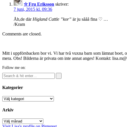
✫ Fru Eriksson
skriver:
7 juni, 2015 kl. 09:36
Åh,de där
Higland Cattle ”kor”
är ju sååå fina ♡ …
/Kram
Comments are closed.
Mitt i uppförsbacken bor vi. Vi har två vuxna barn som lämnat boet, o
mera. Obs! Bilderna är privata om inte annat anges! Kontakt: lisa.m
Follow me on:
Kategorier
Kategorier
Arkiv
Arkiv
Visit Lisa's profile on Pinterest.