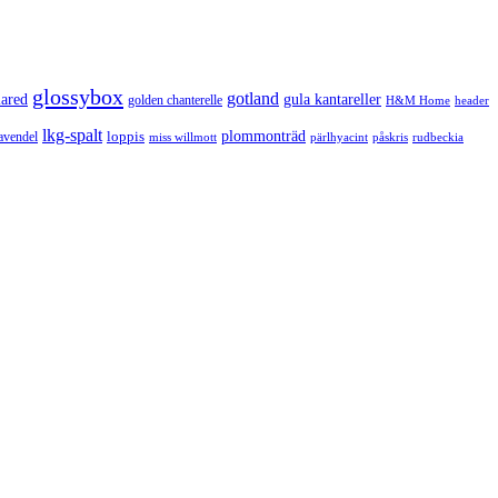
glossybox
gotland
lared
gula kantareller
golden chanterelle
H&M Home
header
lkg-spalt
loppis
plommonträd
avendel
rudbeckia
miss willmott
pärlhyacint
påskris