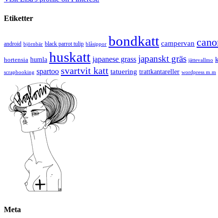
Etiketter
bondkatt
cano
campervan
android
black parrot tulip
blåsippor
björnbär
huskatt
japanskt gräs
japanese grass
hortensia
humla
jättevallmo
svartvit katt
spartoo
tatuering
trattkantareller
scrapbooking
wordpress m.m
Meta