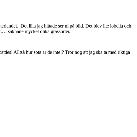
landet. Det lilla jag hittade ser ni på bild. Det blev lite lobelia och
et,… saknade mycket olika grässorter.
tles! Alltså hur söta är de inte!? Tror nog att jag ska ta med riktiga