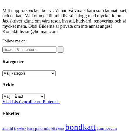
Mitt i uppförsbacken bor vi. Vi har två vuxna barn som lämnat boet,
och en katt. Välkommen till min livsstilsblogg med mycket foton.
Jag skriver gärna om våra resor, livsstil, hudvård, renovering och så
mycket mera. Obs! Bilderna är privata om inte annat anges!
Kontakt: lisa.m@hotmail.com
Follow me on:
Kategorier
Kategorier
Arkiv
Arkiv
Visit Lisa's profile on Pinterest.
Etiketter
bondkatt
campervan
android
black parrot tulip
blåsippor
björnbär