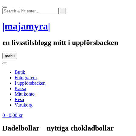
Skip
to
content
|majamyra|
en livsstilsblogg mitt i uppförsbacken
menu
Butik
Fotografera
I uppförsbacken
Kassa
Mitt konto
Resa
Varukorg
0
- 0,00 kr
Dadelbollar – nyttiga chokladbollar