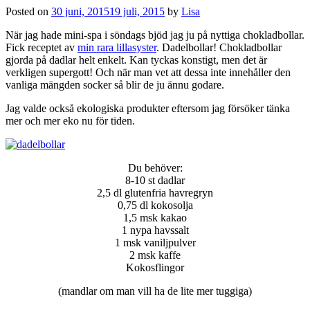
Posted on
30 juni, 2015
19 juli, 2015
by
Lisa
När jag hade mini-spa i söndags bjöd jag ju på nyttiga chokladbollar.
Fick receptet av
min rara lillasyster
. Dadelbollar! Chokladbollar
gjorda på dadlar helt enkelt. Kan tyckas konstigt, men det är
verkligen supergott! Och när man vet att dessa inte innehåller den
vanliga mängden socker så blir de ju ännu godare.
Jag valde också ekologiska produkter eftersom jag försöker tänka
mer och mer eko nu för tiden.
Du behöver:
8-10 st dadlar
2,5 dl glutenfria havregryn
0,75 dl kokosolja
1,5 msk kakao
1 nypa havssalt
1 msk vaniljpulver
2 msk kaffe
Kokosflingor
(mandlar om man vill ha de lite mer tuggiga)