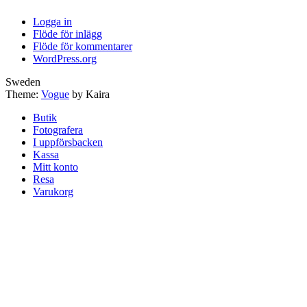
Logga in
Flöde för inlägg
Flöde för kommentarer
WordPress.org
Sweden
Theme:
Vogue
by Kaira
Butik
Fotografera
I uppförsbacken
Kassa
Mitt konto
Resa
Varukorg