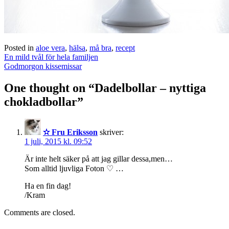
Posted in
aloe vera
,
hälsa
,
må bra
,
recept
Post
En mild tvål för hela familjen
navigation
Godmorgon kissemissar
One thought on “
Dadelbollar – nyttiga
chokladbollar
”
✫ Fru Eriksson
skriver:
1 juli, 2015 kl. 09:52
Är inte helt säker på att jag gillar dessa,men…
Som alltid ljuvliga Foton ♡ …
Ha en fin dag!
/Kram
Comments are closed.