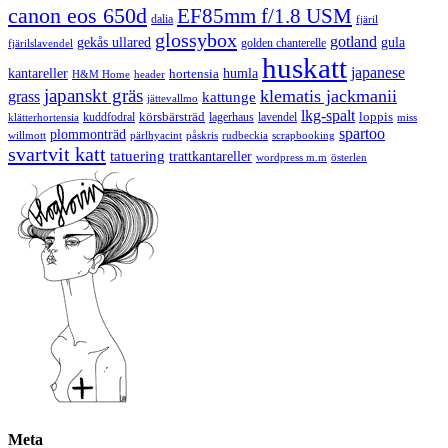
canon eos 650d
EF85mm f/1.8 USM
dalia
fjäril
glossybox
gotland
gekås ullared
gula
golden chanterelle
fjärilslavendel
huskatt
japanese
kantareller
hortensia
humla
H&M Home
header
japanskt gräs
klematis jackmanii
grass
kattunge
jättevallmo
lkg-spalt
körsbärsträd
loppis
kuddfodral
lagerhaus
lavendel
klätterhortensia
miss
spartoo
plommonträd
rudbeckia
scrapbooking
willmott
pärlhyacint
påskris
svartvit katt
tatuering
trattkantareller
wordpress m.m
österlen
Meta