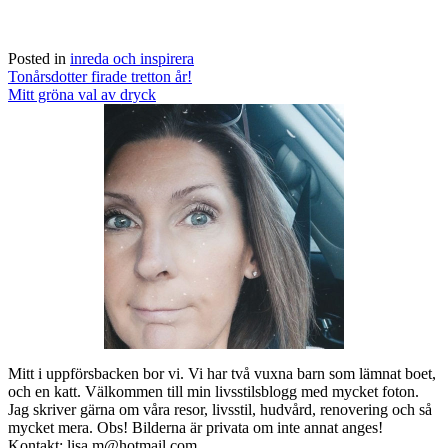
Posted in
inreda och inspirera
Post
Tonårsdotter firade tretton år!
navigation
Mitt gröna val av dryck
Mitt i uppförsbacken bor vi. Vi har två vuxna barn som lämnat boet,
och en katt. Välkommen till min livsstilsblogg med mycket foton.
Jag skriver gärna om våra resor, livsstil, hudvård, renovering och så
mycket mera. Obs! Bilderna är privata om inte annat anges!
Kontakt: lisa.m@hotmail.com