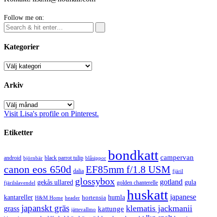
Follow me on:
Kategorier
Kategorier
Arkiv
Arkiv
Visit Lisa's profile on Pinterest.
Etiketter
bondkatt
campervan
android
black parrot tulip
blåsippor
björnbär
canon eos 650d
EF85mm f/1.8 USM
dalia
fjäril
glossybox
gotland
gekås ullared
gula
golden chanterelle
fjärilslavendel
huskatt
japanese
kantareller
hortensia
humla
H&M Home
header
japanskt gräs
klematis jackmanii
grass
kattunge
jättevallmo