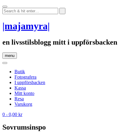
Skip
to
content
|majamyra|
en livsstilsblogg mitt i uppförsbacken
menu
Butik
Fotografera
I uppförsbacken
Kassa
Mitt konto
Resa
Varukorg
0
- 0,00 kr
Sovrumsinspo