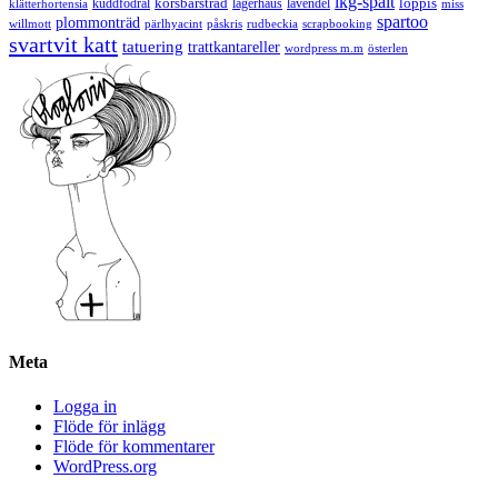
lkg-spalt
körsbärsträd
loppis
kuddfodral
lagerhaus
lavendel
klätterhortensia
miss
spartoo
plommonträd
rudbeckia
scrapbooking
willmott
pärlhyacint
påskris
svartvit katt
tatuering
trattkantareller
wordpress m.m
österlen
Meta
Logga in
Flöde för inlägg
Flöde för kommentarer
WordPress.org