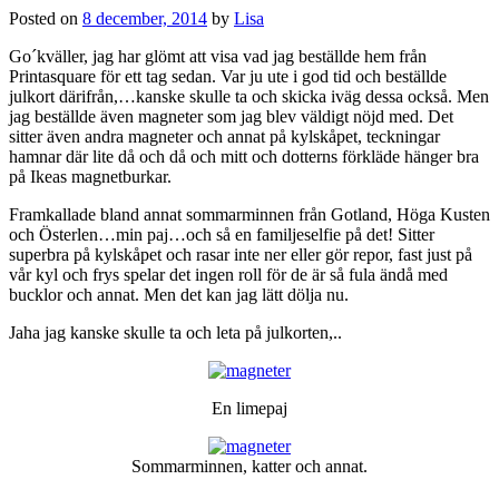
Posted on
8 december, 2014
by
Lisa
Go´kväller, jag har glömt att visa vad jag beställde hem från
Printasquare för ett tag sedan. Var ju ute i god tid och beställde
julkort därifrån,…kanske skulle ta och skicka iväg dessa också. Men
jag beställde även magneter som jag blev väldigt nöjd med. Det
sitter även andra magneter och annat på kylskåpet, teckningar
hamnar där lite då och då och mitt och dotterns förkläde hänger bra
på Ikeas magnetburkar.
Framkallade bland annat sommarminnen från Gotland, Höga Kusten
och Österlen…min paj…och så en familjeselfie på det! Sitter
superbra på kylskåpet och rasar inte ner eller gör repor, fast just på
vår kyl och frys spelar det ingen roll för de är så fula ändå med
bucklor och annat. Men det kan jag lätt dölja nu.
Jaha jag kanske skulle ta och leta på julkorten,..
En limepaj
Sommarminnen, katter och annat.