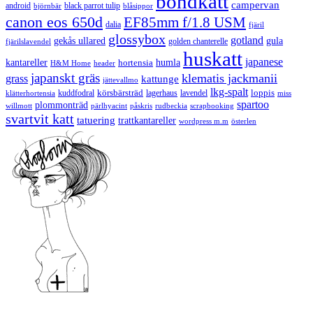
bondkatt
campervan
android
black parrot tulip
blåsippor
björnbär
canon eos 650d
EF85mm f/1.8 USM
dalia
fjäril
glossybox
gotland
gekås ullared
gula
golden chanterelle
fjärilslavendel
huskatt
japanese
kantareller
hortensia
humla
H&M Home
header
japanskt gräs
klematis jackmanii
grass
kattunge
jättevallmo
lkg-spalt
körsbärsträd
loppis
kuddfodral
lagerhaus
lavendel
klätterhortensia
miss
spartoo
plommonträd
rudbeckia
scrapbooking
willmott
pärlhyacint
påskris
svartvit katt
tatuering
trattkantareller
wordpress m.m
österlen