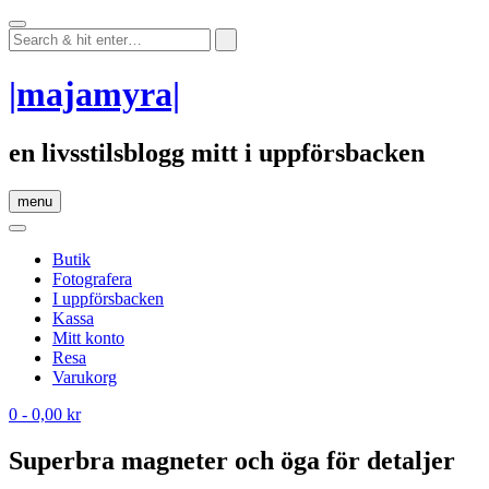
Skip
to
content
|majamyra|
en livsstilsblogg mitt i uppförsbacken
menu
Butik
Fotografera
I uppförsbacken
Kassa
Mitt konto
Resa
Varukorg
0
- 0,00 kr
Superbra magneter och öga för detaljer