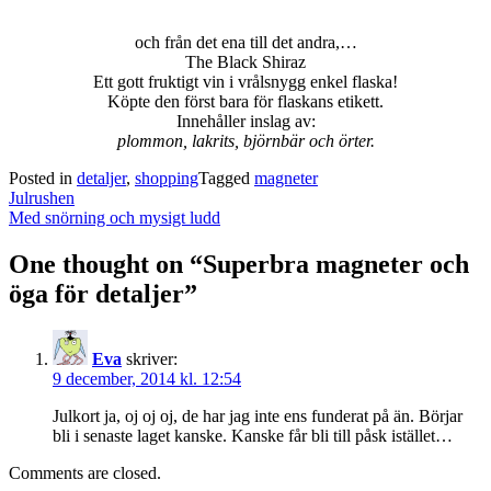
och från det ena till det andra,…
The Black Shiraz
Ett gott fruktigt vin i vrålsnygg enkel flaska!
Köpte den först bara för flaskans etikett.
Innehåller inslag av:
plommon, lakrits, björnbär och örter.
Posted in
detaljer
,
shopping
Tagged
magneter
Post
Julrushen
navigation
Med snörning och mysigt ludd
One thought on “
Superbra magneter och
öga för detaljer
”
Eva
skriver:
9 december, 2014 kl. 12:54
Julkort ja, oj oj oj, de har jag inte ens funderat på än. Börjar
bli i senaste laget kanske. Kanske får bli till påsk istället…
Comments are closed.