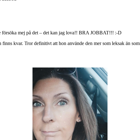
ulle försöka mej på det – det kan jag lova!! BRA JOBBAT!!! :-D
n finns kvar. Tror definitivt att hon använde den mer som leksak än som t