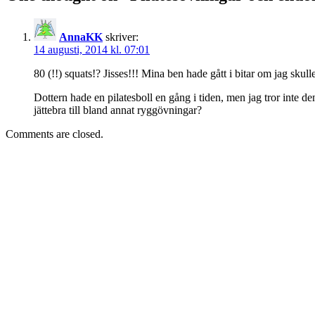
AnnaKK
skriver:
14 augusti, 2014 kl. 07:01
80 (!!) squats!? Jisses!!! Mina ben hade gått i bitar om jag sk
Dottern hade en pilatesboll en gång i tiden, men jag tror inte de
jättebra till bland annat ryggövningar?
Comments are closed.