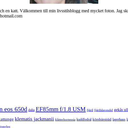
ch en katt. Välkommen till min livsstilsblogg med mycket foton. Jag skr
@hotmail.com
n eos 650d
EF85mm f/1.8 USM
gekås ul
dalia
fjäril
fjärilslavendel
klematis jackmanii
kattunge
körsbärsträd
kuddfodral
lagerhaus
l
klätterhortensia
österlen