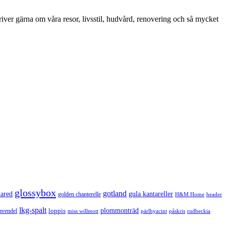
iver gärna om våra resor, livsstil, hudvård, renovering och så mycket
glossybox
gotland
lared
gula kantareller
golden chanterelle
H&M Home
header
lkg-spalt
loppis
plommonträd
avendel
rudbeckia
miss willmott
pärlhyacint
påskris