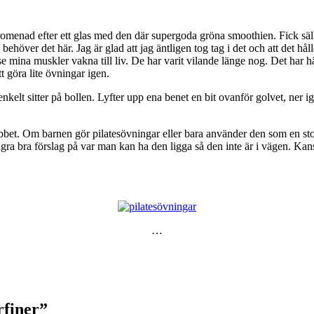
promenad efter ett glas med den där supergoda gröna smoothien. Fick s
behöver det här. Jag är glad att jag äntligen tog tag i det och att det hå
t se mina muskler vakna till liv. De har varit vilande länge nog. Det har
tt göra lite övningar igen.
enkelt sitter på bollen. Lyfter upp ena benet en bit ovanför golvet, ner 
jobbet. Om barnen gör pilatesövningar eller bara använder den som en stol
några bra förslag på var man kan ha den ligga så den inte är i vägen. 
…
rfiner
”