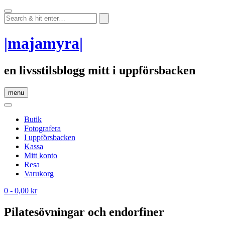
Skip
to
content
|majamyra|
en livsstilsblogg mitt i uppförsbacken
menu
Butik
Fotografera
I uppförsbacken
Kassa
Mitt konto
Resa
Varukorg
0
- 0,00 kr
Pilatesövningar och endorfiner