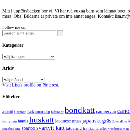
Mitt i uppförsbacken bor vi. Vi har två vuxna barn som lämnat boet, o
mera. Obs! Bilderna är privata om inte annat anges! Kontakt: lisa.m
Follow me on:
Kategorier
Kategorier
Arkiv
Arkiv
Visit Lisa's profile on Pinterest.
Etiketter
bondkatt
cano
campervan
android
black parrot tulip
blåsippor
björnbär
huskatt
japanskt gräs
japanese grass
hortensia
humla
jättevallmo
svartvit katt
spartoo
tatuering
trattkantareller
scrapbooking
wordpress m.m