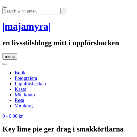
Skip
to
content
|majamyra|
en livsstilsblogg mitt i uppförsbacken
menu
Butik
Fotografera
I uppförsbacken
Kassa
Mitt konto
Resa
Varukorg
0
- 0,00 kr
Key lime pie ger drag i smakkörtlarna