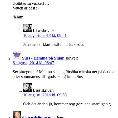
Gottit & så vackert …
Vatten är bäst :)
/Kram
Lisa
skriver:
10 augusti, 2014 kl. 09:51
Ja vatten är klart bäst! hihi, tack söta.
Suss - Hemma på Sjuan
skriver:
6 augusti, 2014 kl. 06:47
Ser jättegott ut! Men nu ska jag försöka minska ner på det öta
efter sommarens alla godsaker :) kram Suss
Lisa
skriver:
10 augusti, 2014 kl. 09:50
Och det är den ju, kommer nog göra den snart igen :)
dianasdrömmar
skriver: