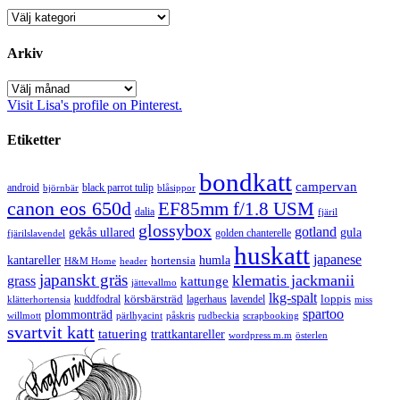
Kategorier
Arkiv
Arkiv
Visit Lisa's profile on Pinterest.
Etiketter
bondkatt
campervan
android
black parrot tulip
blåsippor
björnbär
canon eos 650d
EF85mm f/1.8 USM
dalia
fjäril
glossybox
gotland
gekås ullared
gula
golden chanterelle
fjärilslavendel
huskatt
japanese
kantareller
hortensia
humla
H&M Home
header
japanskt gräs
klematis jackmanii
grass
kattunge
jättevallmo
lkg-spalt
körsbärsträd
loppis
kuddfodral
lagerhaus
lavendel
klätterhortensia
miss
spartoo
plommonträd
rudbeckia
scrapbooking
willmott
pärlhyacint
påskris
svartvit katt
tatuering
trattkantareller
wordpress m.m
österlen