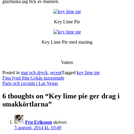
glasflaska jag fick av mannen.
Key Lime Pie
Key Lime Pie med maräng
Vatten
Posted in
mat och dryck
,
recept
Tagged
key lime pie
Post
Fina fynd från Gekås inzoomade
navigation
Paris och coctails i Las Vegas
6 thoughts on “
Key lime pie ger drag i
smakkörtlarna
”
Fru Eriksson
skriver:
5 augusti, 2014 kl. 10:49