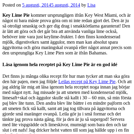
Posted on
5 augusti, 2014
5 augusti, 2014
by
Lisa
Key Lime Pie
kommer ursprungligen ifrån Key West Miami, och är
något ni bara måste prova göra om ni inte redan gjort det. Den är ju
så otroligt smaskig och ger dig drag i smakkörtlarna garanterat! Den
är lätt att göra och det går bra att använda vanliga lime också,
behöver inte vara just keylime-frukter. I den finns kondenserad
mjölk, digestivekex samt äggulor, men man kan absolut spara
äggvitorna och göra marängskal ovanpå eller något annat precis som
den ursprungliga Key Lime Pien som är ifrån Bahamas.
Läsa igenom hela receptet på Key Lime Pie är en god idé
Det finns ju många olika recept för hur man tycker att man ska göra
den här pajen, men jag följde
Leilas recept på Key Lime Pie
. Och att
jag aldrig lär mig att läsa igenom hela receptet noga innan jag börjar
med något nytt. Jag missade ju att smeten med kondenserad mjölk,
limesaft+skal och äggulor skulle stå kallt i 30 – 60 min, så min första
paj blev lite tunn. Den andra blev lite bättre i en mindre pajform och
att smeten fick stå kallt, samt att jag tog tillvara på äggvitorna och
gjorde små maränger ovanpå. Leila gör ju i små formar och det
tänkte jag prova nästa gång, för ja den är ju så supergod! Servera
med lite vispgrädde och limeskivor, mumsigt som bara den och tar
slut i ett nafs! Jag dricker helst vatten till som jag hällde upp i en fin