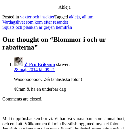
Akleja
Posted in
växter och insekter
Tagged
akleja
,
allium
Post
Vardagslivet som kom efter resandet
navigation
Squats och plankan är grejen hemifrån
One thought on “
Blommor i och ur
rabatterna
”
✫ Fru Eriksson
skriver:
28 maj, 2014 kl. 09:21
Waooooooooo…Så fantastiska foton!
/Kram & ha en underbar dag
Comments are closed.
Mitt i uppförsbacken bor vi. Vi har två vuxna barn som lämnat boet,
och en katt. Välkommen till min livsstilsblogg med mycket foton.
Jag skriver gärna om våra resor, livsstil, hudvård, renovering och så