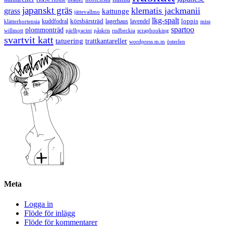
japanskt gräs
klematis jackmanii
grass
kattunge
jättevallmo
lkg-spalt
körsbärsträd
loppis
kuddfodral
lagerhaus
lavendel
klätterhortensia
miss
spartoo
plommonträd
rudbeckia
scrapbooking
willmott
pärlhyacint
påskris
svartvit katt
tatuering
trattkantareller
wordpress m.m
österlen
Meta
Logga in
Flöde för inlägg
Flöde för kommentarer