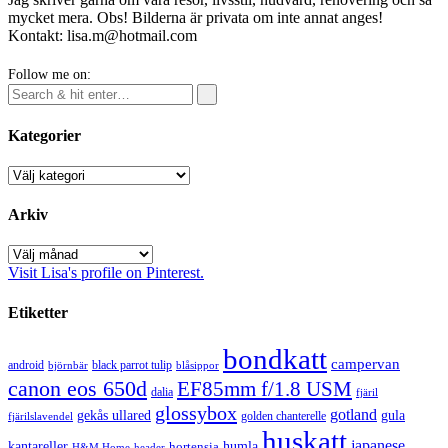
mycket mera. Obs! Bilderna är privata om inte annat anges!
Kontakt: lisa.m@hotmail.com
Follow me on:
Kategorier
Kategorier
Arkiv
Arkiv
Visit Lisa's profile on Pinterest.
Etiketter
bondkatt
campervan
android
black parrot tulip
blåsippor
björnbär
canon eos 650d
EF85mm f/1.8 USM
dalia
fjäril
glossybox
gotland
gekås ullared
gula
golden chanterelle
fjärilslavendel
huskatt
japanese
kantareller
hortensia
humla
H&M Home
header