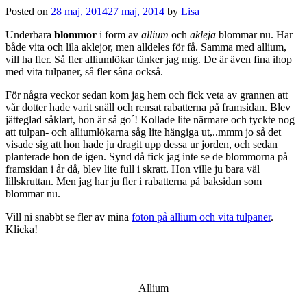
Posted on
28 maj, 2014
27 maj, 2014
by
Lisa
Underbara
blommor
i form av
allium
och
akleja
blommar nu. Har
både vita och lila aklejor, men alldeles för få. Samma med allium,
vill ha fler. Så fler alliumlökar tänker jag mig. De är även fina ihop
med vita tulpaner, så fler såna också.
För några veckor sedan kom jag hem och fick veta av grannen att
vår dotter hade varit snäll och rensat rabatterna på framsidan. Blev
jätteglad såklart, hon är så go´! Kollade lite närmare och tyckte nog
att tulpan- och alliumlökarna såg lite hängiga ut,..mmm jo så det
visade sig att hon hade ju dragit upp dessa ur jorden, och sedan
planterade hon de igen. Synd då fick jag inte se de blommorna på
framsidan i år då, blev lite full i skratt. Hon ville ju bara väl
lillskruttan. Men jag har ju fler i rabatterna på baksidan som
blommar nu.
Vill ni snabbt se fler av mina
foton på allium och vita tulpaner
.
Klicka!
Allium