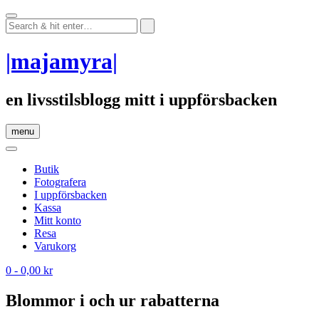
Skip
to
content
|majamyra|
en livsstilsblogg mitt i uppförsbacken
menu
Butik
Fotografera
I uppförsbacken
Kassa
Mitt konto
Resa
Varukorg
0
- 0,00 kr
Blommor i och ur rabatterna