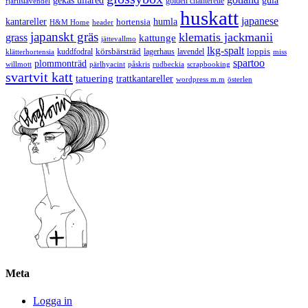
gekås ullared
gula
golden chanterelle
fjärilslavendel
huskatt
japanese
kantareller
hortensia
humla
H&M Home
header
japanskt gräs
klematis jackmanii
grass
kattunge
jättevallmo
lkg-spalt
körsbärsträd
loppis
kuddfodral
lagerhaus
lavendel
klätterhortensia
miss
spartoo
plommonträd
rudbeckia
scrapbooking
willmott
pärlhyacint
påskris
svartvit katt
tatuering
trattkantareller
wordpress m.m
österlen
Meta
Logga in