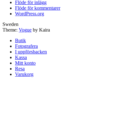
Flöde för inlägg
Flöde för kommentarer
WordPress.org
Sweden
Theme:
Vogue
by Kaira
Butik
Fotografera
I uppförsbacken
Kassa
Mitt konto
Resa
Varukorg