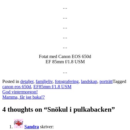
…
…
…
…
…
Fotat med Canon EOS 650d
EF 85mm f/1.8 USM
…
Posted in
detaljer
,
familjeliv
,
fotografering
,
landskap
,
porträtt
Tagged
canon eos 650d
,
EF85mm f/1.8 USM
Post
God vintermorgon!
navigation
Mamma, får jag baka!?
4 thoughts on “
Snökul i pulkabacken
”
Sandra
skriver: