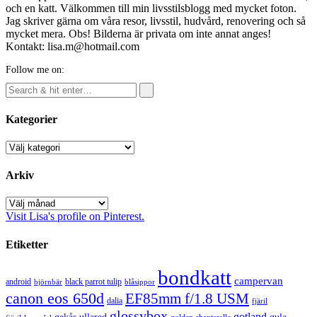
och en katt. Välkommen till min livsstilsblogg med mycket foton.
Jag skriver gärna om våra resor, livsstil, hudvård, renovering och så
mycket mera. Obs! Bilderna är privata om inte annat anges!
Kontakt: lisa.m@hotmail.com
Follow me on:
Kategorier
Kategorier
Arkiv
Arkiv
Visit Lisa's profile on Pinterest.
Etiketter
bondkatt
campervan
android
black parrot tulip
blåsippor
björnbär
canon eos 650d
EF85mm f/1.8 USM
dalia
fjäril
glossybox
gotland