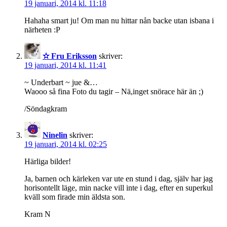
19 januari, 2014 kl. 11:18
Hahaha smart ju! Om man nu hittar nån backe utan isbana i
närheten :P
✫ Fru Eriksson
skriver:
19 januari, 2014 kl. 11:41
~ Underbart ~ jue &…
Waooo så fina Foto du tagir – Nä,inget snörace här än ;)
/Söndagkram
Ninelin
skriver:
19 januari, 2014 kl. 02:25
Härliga bilder!
Ja, barnen och kärleken var ute en stund i dag, själv har jag
horisontellt läge, min nacke vill inte i dag, efter en superkul
kväll som firade min äldsta son.
Kram N