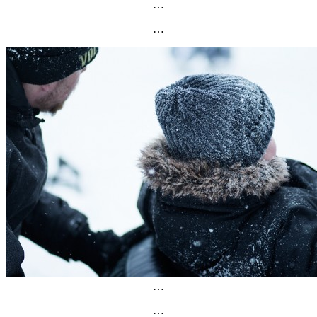
…
…
…
…