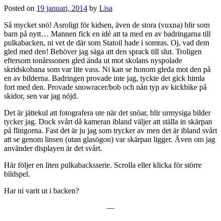
Posted on
19 januari, 2014
by
Lisa
Så mycket snö! Asroligt för kidsen, även de stora (vuxna) blir som
barn på nytt… Mannen fick en idé att ta med en av badringarna till
pulkabacken, ni vet de där som Statoil hade i somras. Oj, vad dem
gled med den! Behöver jag säga att den sprack till slut. Troligen
eftersom tonårssonen gled ända ut mot skolans nyspolade
skridskobana som var lite vass. Ni kan se honom gleda mot den på
en av bilderna. Badringen provade inte jag, tyckte det gick himla
fort med den. Provade snowracer/bob och nån typ av kickbike på
skidor, sen var jag nöjd.
Det är jättekul att fotografera ute när det snöar, blir urmysiga bilder
tycker jag. Dock svårt då kameran ibland väljer att ställa in skärpan
på flingorna. Fast det är ju jag som trycker av men det är ibland svårt
att se genom linsen (utan glasögon) var skärpan ligger. Även om jag
använder displayen är det svårt.
Här följer en liten pulkabacksserie. Scrolla eller klicka för större
bildspel.
Har ni varit ut i backen?
—