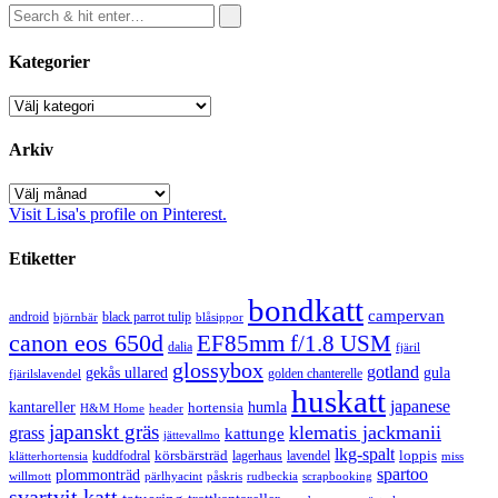
Kategorier
Kategorier
Arkiv
Arkiv
Visit Lisa's profile on Pinterest.
Etiketter
bondkatt
campervan
android
black parrot tulip
blåsippor
björnbär
canon eos 650d
EF85mm f/1.8 USM
dalia
fjäril
glossybox
gotland
gekås ullared
gula
golden chanterelle
fjärilslavendel
huskatt
japanese
kantareller
hortensia
humla
H&M Home
header
japanskt gräs
klematis jackmanii
grass
kattunge
jättevallmo
lkg-spalt
körsbärsträd
loppis
kuddfodral
lagerhaus
lavendel
klätterhortensia
miss
spartoo
plommonträd
rudbeckia
scrapbooking
willmott
pärlhyacint
påskris
svartvit katt