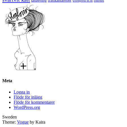
tatuering
trattkantareller
wordpress m.m
österlen
Meta
Logga in
Flöde för inlägg
Flöde för kommentarer
WordPress.org
Sweden
Theme:
Vogue
by Kaira