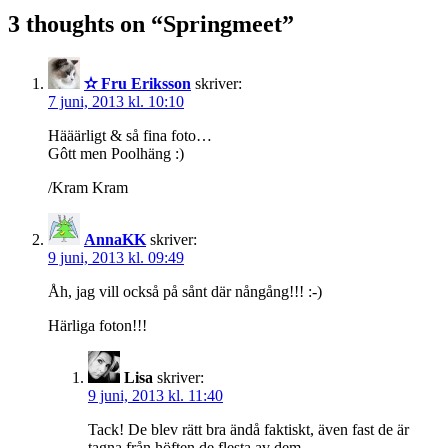
3 thoughts on “
Springmeet
”
✫ Fru Eriksson
skriver:
7 juni, 2013 kl. 10:10
Hääärligt & så fina foto…
Gôtt men Poolhäng :)
/Kram Kram
AnnaKK
skriver:
9 juni, 2013 kl. 09:49
Åh, jag vill också på sånt där nångång!!! :-)
Härliga foton!!!
Lisa
skriver:
9 juni, 2013 kl. 11:40
Tack! De blev rätt bra ändå faktiskt, även fast de är
tagna från höften de flesta av dem.