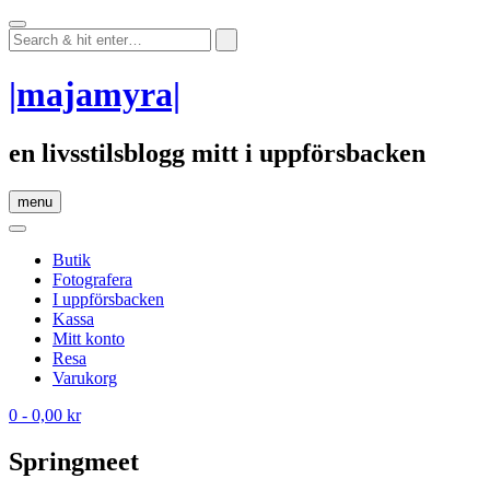
Skip
to
content
|majamyra|
en livsstilsblogg mitt i uppförsbacken
menu
Butik
Fotografera
I uppförsbacken
Kassa
Mitt konto
Resa
Varukorg
0
- 0,00 kr
Springmeet