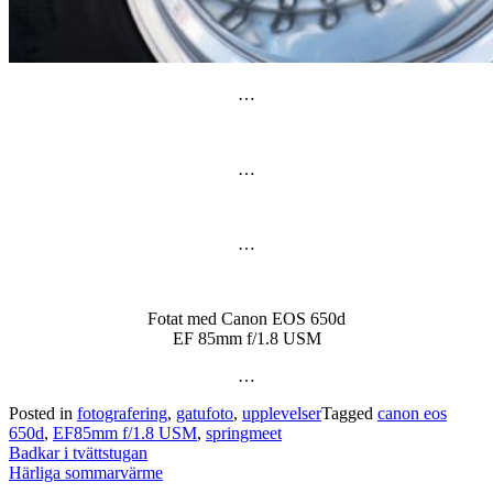
…
…
…
Fotat med Canon EOS 650d
EF 85mm f/1.8 USM
…
Posted in
fotografering
,
gatufoto
,
upplevelser
Tagged
canon eos
650d
,
EF85mm f/1.8 USM
,
springmeet
Post
Badkar i tvättstugan
navigation
Härliga sommarvärme