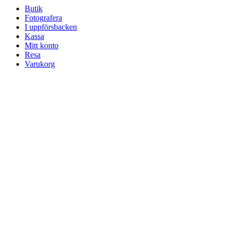
Butik
Fotografera
I uppförsbacken
Kassa
Mitt konto
Resa
Varukorg