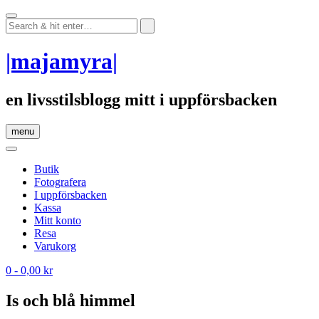
Skip
to
content
|majamyra|
en livsstilsblogg mitt i uppförsbacken
menu
Butik
Fotografera
I uppförsbacken
Kassa
Mitt konto
Resa
Varukorg
0
- 0,00 kr
Is och blå himmel