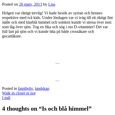
Posted on
26 mars, 2013
by
Lisa
Helgen var riktigt trevlig! Vi hade besök av syrran och hennes
respektive med två kids. Under lördagen var vi iväg till ett riktigt fint
ställe och med klarblå himmel och solsken kunde vi strosa över isen
som låg över sjön. Tog en fika och sög i oss D-vitaminer! Det var
full fart på sjön och vi kunde titta på både crossåkare och
gocartåkare.
…
…
Posted in
familjeliv
,
landskap
Post
Walk in closet or not
navigation
I mål
4 thoughts on “
Is och blå himmel
”