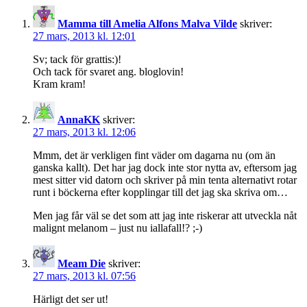
Mamma till Amelia Alfons Malva Vilde
skriver:
27 mars, 2013 kl. 12:01
Sv; tack för grattis:)!
Och tack för svaret ang. bloglovin!
Kram kram!
AnnaKK
skriver:
27 mars, 2013 kl. 12:06
Mmm, det är verkligen fint väder om dagarna nu (om än
ganska kallt). Det har jag dock inte stor nytta av, eftersom jag
mest sitter vid datorn och skriver på min tenta alternativt rotar
runt i böckerna efter kopplingar till det jag ska skriva om…
Men jag får väl se det som att jag inte riskerar att utveckla nåt
malignt melanom – just nu iallafall!? ;-)
Meam Die
skriver:
27 mars, 2013 kl. 07:56
Härligt det ser ut!