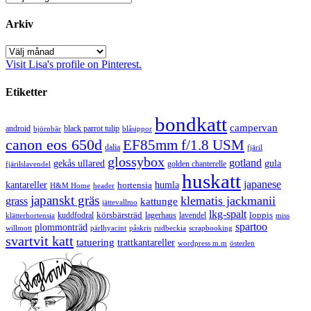
Arkiv
Arkiv
Visit Lisa's profile on Pinterest.
Etiketter
bondkatt
campervan
android
black parrot tulip
blåsippor
björnbär
canon eos 650d
EF85mm f/1.8 USM
dalia
fjäril
glossybox
gotland
gekås ullared
gula
golden chanterelle
fjärilslavendel
huskatt
japanese
kantareller
hortensia
humla
H&M Home
header
japanskt gräs
klematis jackmanii
grass
kattunge
jättevallmo
lkg-spalt
körsbärsträd
loppis
kuddfodral
lagerhaus
lavendel
klätterhortensia
miss
spartoo
plommonträd
rudbeckia
scrapbooking
willmott
pärlhyacint
påskris
svartvit katt
tatuering
trattkantareller
wordpress m.m
österlen