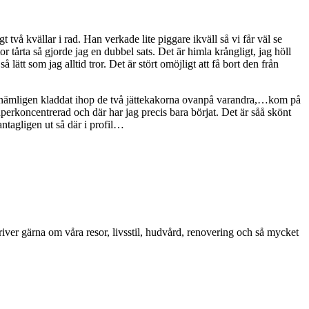
två kvällar i rad. Han verkade lite piggare ikväll så vi får väl se
r tårta så gjorde jag en dubbel sats. Det är himla krångligt, jag höll
tt som jag alltid tror. Det är stört omöjligt att få bort den från
 nämligen kladdat ihop de två jättekakorna ovanpå varandra,…kom på
uperkoncentrerad och där har jag precis bara börjat. Det är såå skönt
antagligen ut så där i profil…
iver gärna om våra resor, livsstil, hudvård, renovering och så mycket