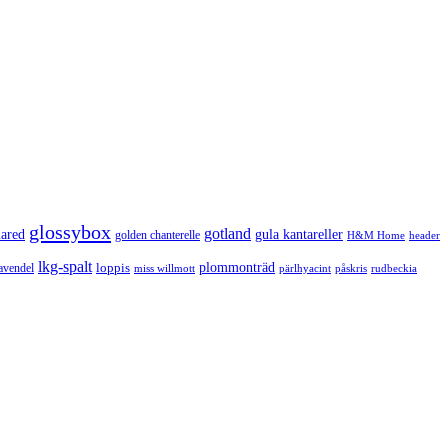
glossybox
gotland
lared
gula kantareller
golden chanterelle
H&M Home
header
lkg-spalt
loppis
plommonträd
avendel
rudbeckia
miss willmott
pärlhyacint
påskris