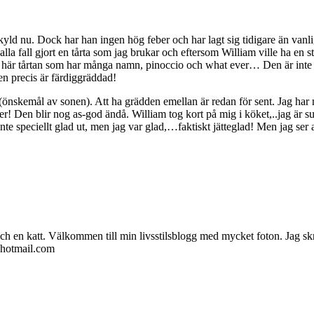
ld nu. Dock har han ingen hög feber och har lagt sig tidigare än vanligt 
lla fall gjort en tårta som jag brukar och eftersom William ville ha en sto
här tårtan som har många namn, pinoccio och what ever… Den är inte så lä
n precis är färdiggräddad!
nskemål av sonen). Att ha grädden emellan är redan för sent. Jag har
ver! Den blir nog as-god ändå. William tog kort på mig i köket,..jag är s
 inte speciellt glad ut, men jag var glad,…faktiskt jätteglad! Men jag ser 
ch en katt. Välkommen till min livsstilsblogg med mycket foton. Jag skr
@hotmail.com