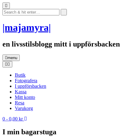
Skip
to
content
|majamyra|
en livsstilsblogg mitt i uppförsbacken
menu
Butik
Fotografera
I uppförsbacken
Kassa
Mitt konto
Resa
Varukorg
0
- 0,00 kr
I min bagarstuga