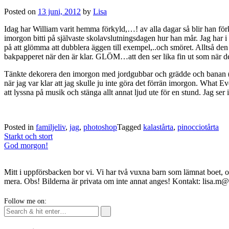
Posted on
13 juni, 2012
by
Lisa
Idag har William varit hemma förkyld,…! av alla dagar så blir han förky
imorgon bitti på självaste skolavslutningsdagen hur han mår. Jag har i a
på att glömma att dubblera äggen till exempel,..och smöret. Alltså den 
bakpapperet när den är klar. GLÖM…att den ser lika fin ut som när de
Tänkte dekorera den imorgon med jordgubbar och grädde och banan (ö
när jag var klar att jag skulle ju inte göra det förrän imorgon. What E
att lyssna på musik och stänga allt annat ljud ute för en stund. Jag ser
Posted in
familjeliv
,
jag
,
photoshop
Tagged
kalastårta
,
pinocciotårta
Post
Starkt och stort
navigation
God morgon!
Mitt i uppförsbacken bor vi. Vi har två vuxna barn som lämnat boet, o
mera. Obs! Bilderna är privata om inte annat anges! Kontakt: lisa.m
Follow me on: