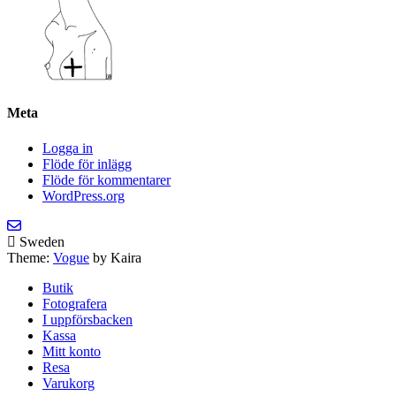
Meta
Logga in
Flöde för inlägg
Flöde för kommentarer
WordPress.org
Sweden
Theme:
Vogue
by Kaira
Butik
Fotografera
I uppförsbacken
Kassa
Mitt konto
Resa
Varukorg