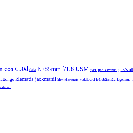
n eos 650d
EF85mm f/1.8 USM
gekås ul
dalia
fjäril
fjärilslavendel
klematis jackmanii
kattunge
körsbärsträd
kuddfodral
lagerhaus
l
klätterhortensia
österlen