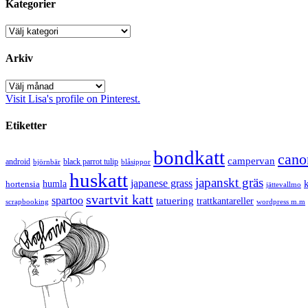
Kategorier
Kategorier
Arkiv
Arkiv
Visit Lisa's profile on Pinterest.
Etiketter
bondkatt
cano
campervan
android
black parrot tulip
blåsippor
björnbär
huskatt
japanskt gräs
japanese grass
hortensia
humla
jättevallmo
svartvit katt
spartoo
tatuering
trattkantareller
scrapbooking
wordpress m.m