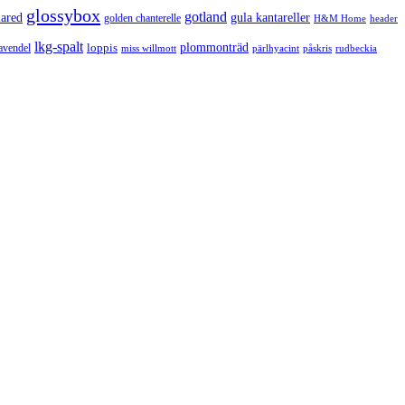
glossybox
gotland
lared
gula kantareller
golden chanterelle
H&M Home
header
lkg-spalt
loppis
plommonträd
avendel
rudbeckia
miss willmott
pärlhyacint
påskris