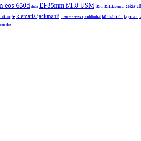
n eos 650d
EF85mm f/1.8 USM
gekås ul
dalia
fjäril
fjärilslavendel
klematis jackmanii
kattunge
körsbärsträd
kuddfodral
lagerhaus
l
klätterhortensia
österlen