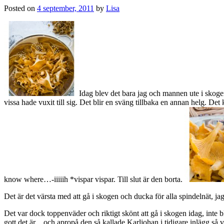
Posted on
4 september, 2011
by
Lisa
Idag blev det bara jag och mannen ute i skogen 
vissa hade vuxit till sig. Det blir en sväng tillbaka en annan helg. Det
know where…-iiiiih *vispar vispar. Till slut är den borta.
Det är det värsta med att gå i skogen och ducka för alla spindelnät, ja
Det var dock toppenväder och riktigt skönt att gå i skogen idag, inte bl
gott det är…och apropå den så kallade Karljohan i tidigare inlägg så v