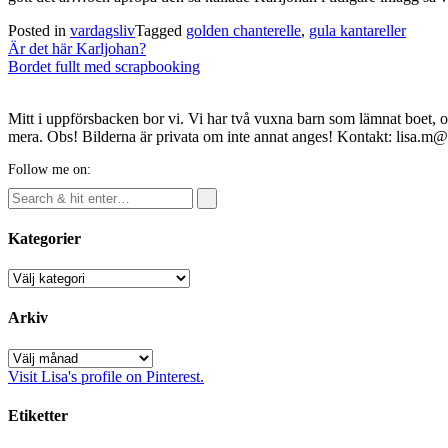
Posted in
vardagsliv
Tagged
golden chanterelle
,
gula kantareller
Post
Är det här Karljohan?
navigation
Bordet fullt med scrapbooking
Mitt i uppförsbacken bor vi. Vi har två vuxna barn som lämnat boet, o
mera. Obs! Bilderna är privata om inte annat anges! Kontakt: lisa.m
Follow me on:
Kategorier
Kategorier
Arkiv
Arkiv
Visit Lisa's profile on Pinterest.
Etiketter