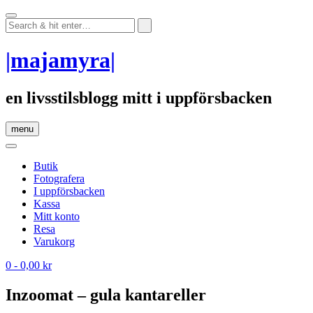
Skip
to
content
|majamyra|
en livsstilsblogg mitt i uppförsbacken
menu
Butik
Fotografera
I uppförsbacken
Kassa
Mitt konto
Resa
Varukorg
0
- 0,00 kr
Inzoomat – gula kantareller