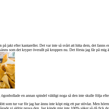
på jakt efter kantareller. Det var inte så svårt att hitta dem, det fanns 
 känns som det kryper överallt på kroppen nu. Det första jag får på mig är
g ögonbollade en annan spindel väldigt noga så den inte skulle följa efte
ött som tur var för jag har ännu inte köpt mig ett par stövlar. Men hörrn
ågade vi aldrig prova den. Jag kände mig inte 100% säker så då fick det