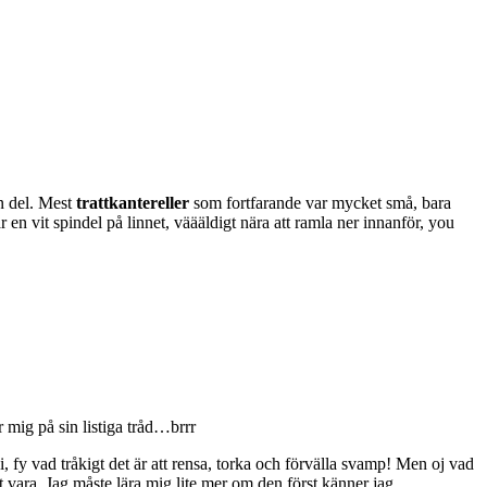
en del. Mest
trattkantereller
som fortfarande var mycket små, bara
 en vit spindel på linnet, väääldigt nära att ramla ner innanför, you
r mig på sin listiga tråd…brrr
i, fy vad tråkigt det är att rensa, torka och förvälla svamp! Men oj vad
 vara. Jag måste lära mig lite mer om den först känner jag.