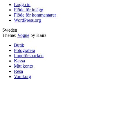
Logga in
Flöde för inlägg
Flöde för kommentarer
WordPress.org
Sweden
Theme:
Vogue
by Kaira
Butik
Fotografera
I uppförsbacken
Kassa
Mitt konto
Resa
Varukorg