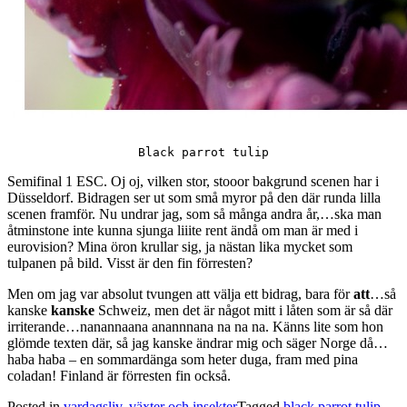
Black parrot tulip
Semifinal 1 ESC. Oj oj, vilken stor, stooor bakgrund scenen har i
Düsseldorf. Bidragen ser ut som små myror på den där runda lilla
scenen framför. Nu undrar jag, som så många andra år,…ska man
åtminstone inte kunna sjunga liiite rent ändå om man är med i
eurovision? Mina öron krullar sig, ja nästan lika mycket som
tulpanen på bild. Visst är den fin förresten?
Men om jag var absolut tvungen att välja ett bidrag, bara för
att
…så
kanske
kanske
Schweiz, men det är något mitt i låten som är så där
irriterande…nanannaana anannnana na na na. Känns lite som hon
glömde texten där, så jag kanske ändrar mig och säger Norge då…
haba haba – en sommardänga som heter duga, fram med pina
coladan! Finland är förresten fin också.
Posted in
vardagsliv
,
växter och insekter
Tagged
black parrot tulip