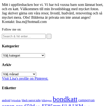
Mitt i uppförsbacken bor vi. Vi har två vuxna barn som lämnat boet,
och en katt. Välkommen till min livsstilsblogg med mycket foton.
Jag skriver gärna om våra resor, livsstil, hudvård, renovering och så
mycket mera. Obs! Bilderna är privata om inte annat anges!
Kontakt: lisa.m@hotmail.com
Follow me on:
Kategorier
Kategorier
Arkiv
Arkiv
Visit Lisa's profile on Pinterest.
Etiketter
bondkatt
campervan
android
black parrot tulip
blåsippor
björnbär
canon eos 650d