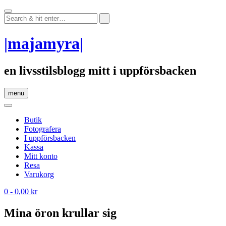
Skip
to
content
|majamyra|
en livsstilsblogg mitt i uppförsbacken
menu
Butik
Fotografera
I uppförsbacken
Kassa
Mitt konto
Resa
Varukorg
0
- 0,00 kr
Mina öron krullar sig