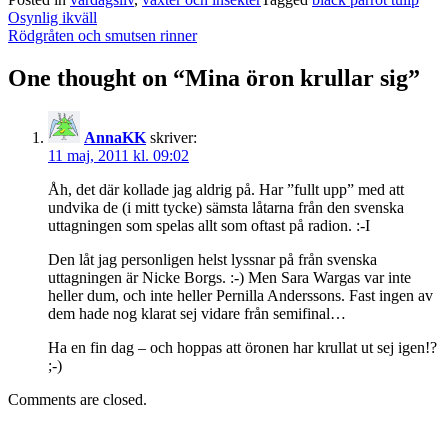
Post
Osynlig ikväll
navigation
Rödgråten och smutsen rinner
One thought on “
Mina öron krullar sig
”
AnnaKK
skriver:
11 maj, 2011 kl. 09:02
Åh, det där kollade jag aldrig på. Har ”fullt upp” med att
undvika de (i mitt tycke) sämsta låtarna från den svenska
uttagningen som spelas allt som oftast på radion. :-I
Den låt jag personligen helst lyssnar på från svenska
uttagningen är Nicke Borgs. :-) Men Sara Wargas var inte
heller dum, och inte heller Pernilla Anderssons. Fast ingen av
dem hade nog klarat sej vidare från semifinal…
Ha en fin dag – och hoppas att öronen har krullat ut sej igen!?
;-)
Comments are closed.