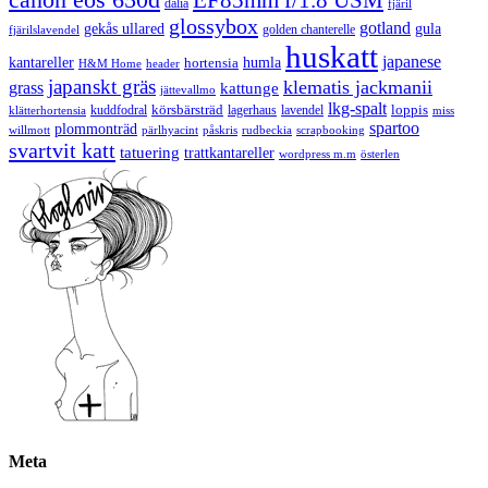
EF85mm f/1.8 USM
dalia
fjäril
glossybox
gotland
gekås ullared
gula
golden chanterelle
fjärilslavendel
huskatt
japanese
kantareller
hortensia
humla
H&M Home
header
japanskt gräs
klematis jackmanii
grass
kattunge
jättevallmo
lkg-spalt
körsbärsträd
loppis
kuddfodral
lagerhaus
lavendel
klätterhortensia
miss
spartoo
plommonträd
rudbeckia
scrapbooking
willmott
pärlhyacint
påskris
svartvit katt
tatuering
trattkantareller
wordpress m.m
österlen
Meta