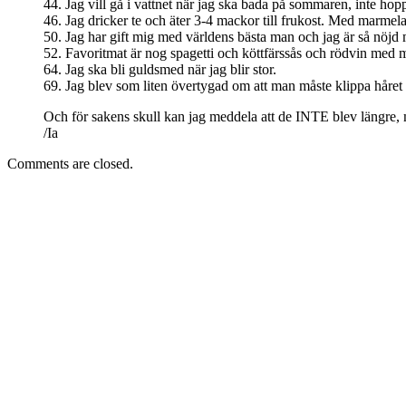
44. Jag vill gå i vattnet när jag ska bada på sommaren, inte hoppa
46. Jag dricker te och äter 3-4 mackor till frukost. Med marmela
50. Jag har gift mig med världens bästa man och jag är så nöjd
52. Favoritmat är nog spagetti och köttfärssås och rödvin med
64. Jag ska bli guldsmed när jag blir stor.
69. Jag blev som liten övertygad om att man måste klippa håret fö
Och för sakens skull kan jag meddela att de INTE blev längre, 
/Ia
Comments are closed.