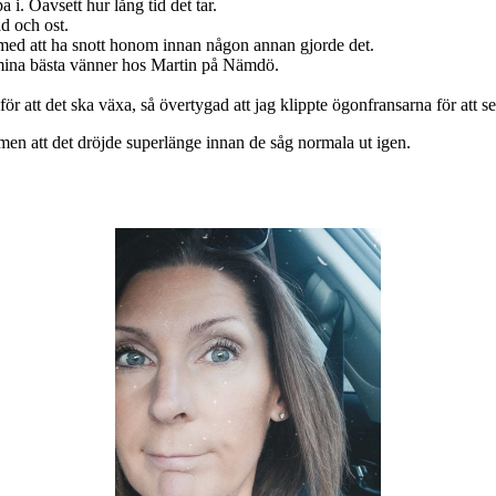
 i. Oavsett hur lång tid det tar.
d och ost.
 med att ha snott honom innan någon annan gjorde det.
 mina bästa vänner hos Martin på Nämdö.
r att det ska växa, så övertygad att jag klippte ögonfransarna för att se
men att det dröjde superlänge innan de såg normala ut igen.