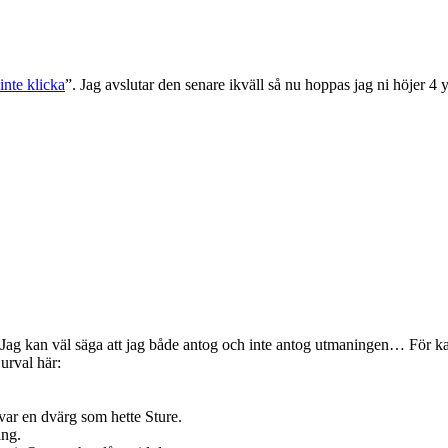
 inte klicka
”. Jag avslutar den senare ikväll så nu hoppas jag ni höjer 4 y
ag kan väl säga att jag både antog och inte antog utmaningen… För kans
urval här:
var en dvärg som hette Sture.
ång.