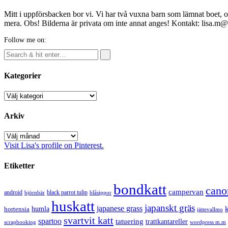
Mitt i uppförsbacken bor vi. Vi har två vuxna barn som lämnat boet, o
mera. Obs! Bilderna är privata om inte annat anges! Kontakt: lisa.m
Follow me on:
Kategorier
Kategorier
Arkiv
Arkiv
Visit Lisa's profile on Pinterest.
Etiketter
bondkatt
cano
campervan
android
black parrot tulip
blåsippor
björnbär
huskatt
japanskt gräs
japanese grass
hortensia
humla
jättevallmo
svartvit katt
spartoo
tatuering
trattkantareller
scrapbooking
wordpress m.m