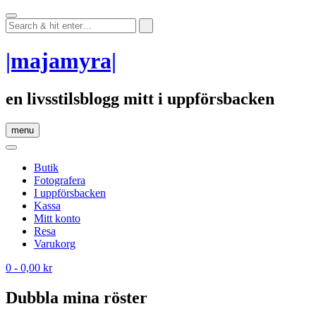
Skip
to
content
|majamyra|
en livsstilsblogg mitt i uppförsbacken
menu
Butik
Fotografera
I uppförsbacken
Kassa
Mitt konto
Resa
Varukorg
0
- 0,00 kr
Dubbla mina röster