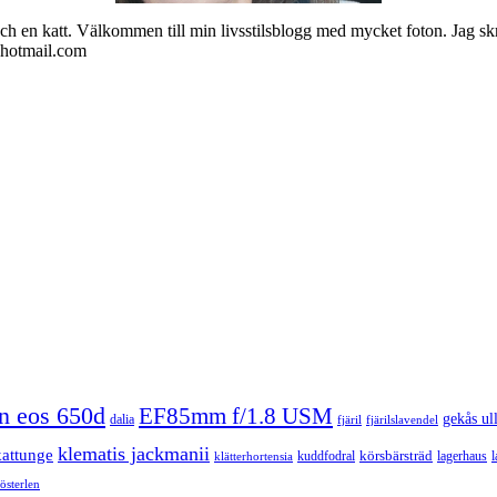
ch en katt. Välkommen till min livsstilsblogg med mycket foton. Jag skr
@hotmail.com
n eos 650d
EF85mm f/1.8 USM
gekås ul
dalia
fjäril
fjärilslavendel
klematis jackmanii
kattunge
körsbärsträd
kuddfodral
lagerhaus
l
klätterhortensia
österlen