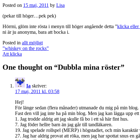
Posted on
15 maj, 2011
by
Lisa
(pekar till höger…pek pek)
Hörrni, glöm inte rösta i menyn till höger angående detta ”
klicka eller
ni är ju anonyma, bara att bocka i.
Posted in
allt möjligt
Post
”whiskey on the rocks”
navigation
Att klicka
One thought on “
Dubbla mina röster
”
Ia
skriver:
17 maj, 2011 kl. 03:58
Hej!
För länge sedan (flera månader) utmanade du mig på min blog. J
Fast den vill jag inte ha på min blog. Men jag kan lägga upp ett 
1. Jag trodde aldrig att jag skulle få bo i ett så här fint hus.
7. Jag föder hellre barn än jag går till tandläkaren.
19. Jag spelade rollspel (MERP) i högstadiet, och min karaktär 
27. Jag har aldrig provat att röka, men jag har spottat snus en g