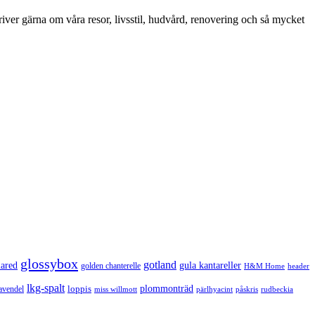
iver gärna om våra resor, livsstil, hudvård, renovering och så mycket
glossybox
gotland
lared
gula kantareller
golden chanterelle
H&M Home
header
lkg-spalt
loppis
plommonträd
avendel
rudbeckia
miss willmott
pärlhyacint
påskris