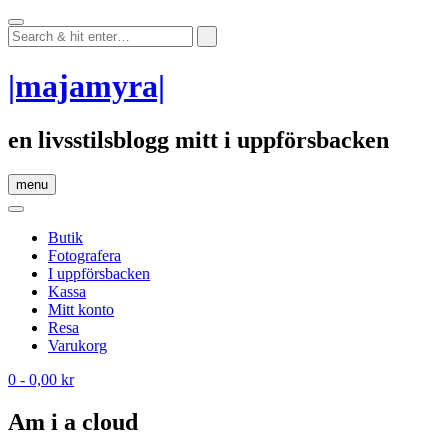
Skip
to
content
|majamyra|
en livsstilsblogg mitt i uppförsbacken
menu
Butik
Fotografera
I uppförsbacken
Kassa
Mitt konto
Resa
Varukorg
0
- 0,00 kr
Am i a cloud