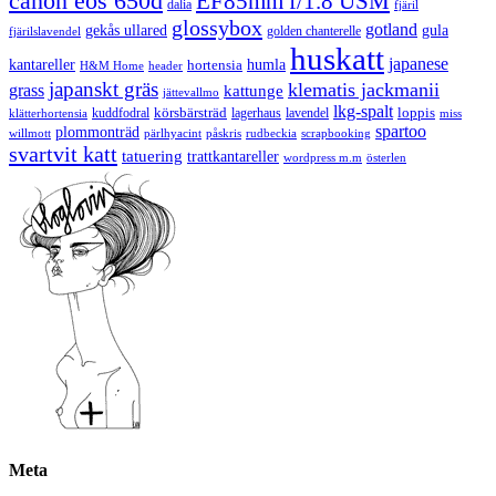
canon eos 650d
EF85mm f/1.8 USM
dalia
fjäril
glossybox
gotland
gekås ullared
gula
golden chanterelle
fjärilslavendel
huskatt
japanese
kantareller
hortensia
humla
H&M Home
header
japanskt gräs
klematis jackmanii
grass
kattunge
jättevallmo
lkg-spalt
körsbärsträd
loppis
kuddfodral
lagerhaus
lavendel
klätterhortensia
miss
spartoo
plommonträd
rudbeckia
scrapbooking
willmott
pärlhyacint
påskris
svartvit katt
tatuering
trattkantareller
wordpress m.m
österlen
Meta