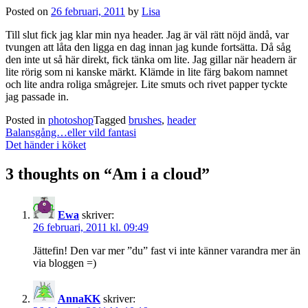
Posted on
26 februari, 2011
by
Lisa
Till slut fick jag klar min nya header. Jag är väl rätt nöjd ändå, var
tvungen att låta den ligga en dag innan jag kunde fortsätta. Då såg
den inte ut så här direkt, fick tänka om lite. Jag gillar när headern är
lite rörig som ni kanske märkt. Klämde in lite färg bakom namnet
och lite andra roliga smågrejer. Lite smuts och rivet papper tyckte
jag passade in.
Posted in
photoshop
Tagged
brushes
,
header
Post
Balansgång…eller vild fantasi
navigation
Det händer i köket
3 thoughts on “
Am i a cloud
”
Ewa
skriver:
26 februari, 2011 kl. 09:49
Jättefin! Den var mer ”du” fast vi inte känner varandra mer än
via bloggen =)
AnnaKK
skriver: