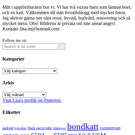
Mitt i uppförsbacken bor vi. Vi har två vuxna barn som lämnat boet,
och en katt. Välkommen till min livsstilsblogg med mycket foton.
Jag skriver gärna om våra resor, livsstil, hudvård, renovering och så
mycket mera. Obs! Bilderna är privata om inte annat anges!
Kontakt: lisa.m@hotmail.com
Follow me on:
Kategorier
Kategorier
Arkiv
Arkiv
Visit Lisa's profile on Pinterest.
Etiketter
bondkatt
campervan
android
black parrot tulip
blåsippor
björnbär