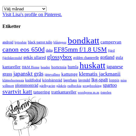
Arkiv
Visit Lisa's profile on Pinterest.
Etiketter
bondkatt
campervan
android
black parrot tulip
blåsippor
björnbär
canon eos 650d
EF85mm f/1.8 USM
dalia
fjäril
glossybox
gotland
gekås ullared
gula
golden chanterelle
fjärilslavendel
huskatt
japanese
kantareller
hortensia
humla
H&M Home
header
japanskt gräs
klematis jackmanii
grass
kattunge
jättevallmo
lkg-spalt
körsbärsträd
loppis
kuddfodral
lagerhaus
lavendel
klätterhortensia
miss
spartoo
plommonträd
rudbeckia
scrapbooking
willmott
pärlhyacint
påskris
svartvit katt
tatuering
trattkantareller
wordpress m.m
österlen