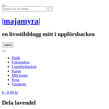
Skip
to
content
|majamyra|
en livsstilsblogg mitt i uppförsbacken
menu
Butik
Fotografera
I uppförsbacken
Kassa
Mitt konto
Resa
Varukorg
0
- 0,00 kr
Dela lavendel