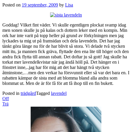
Posted on
19 september, 2009
by
Lisa
Goddag! Vilket fint väder. Vi skulle egentligen plockat svamp idag
men sonen skulle ju på kalas och dottern leker med en kompis. Min
ork har inte varit på topp heller på grund av förkylningen men jag
lyckades ta mig ut på framsidan och dela lavendeln. Det har jag
tänkt göra länge nu för de har blivit så stora. Vi delade två stycken
mitt itu, ja mannen fick gräva, flyttade den ena lite till höger och den
andra fick flytta till annan rabatt. Det doftar ju så gott! Jag skulle ha
torkat mer lavendelkvistar när jag ändå höll på. Det hänger en i
fönstret inne,..jag har för mig att det har hängt två stycken
åtminstone,…men den verkar ha försvunnit eller så var det bara en. I
rabatten kämpar de sista med att blomma bland alla andra som
blommat ut. Men de är för få för att få ihop till en fin bukett.
Posted in
trädgård
Tagged
lavendel
Post
Off
navigation
Trä