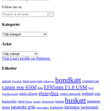
Follow me on:
Kategorier
Kategorier
Arkiv
Arkiv
Visit Lisa's profile on Pinterest.
Etiketter
bondkatt
campervan
android
black parrot tulip
blåsippor
björnbär
canon eos 650d
EF85mm f/1.8 USM
dalia
fjäril
glossybox
gotland
gekås ullared
gula
golden chanterelle
fjärilslavendel
huskatt
japanese
kantareller
hortensia
humla
H&M Home
header
japanskt gräs
klematis jackmanii
grass
kattunge
jättevallmo