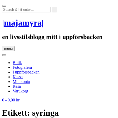
Skip
to
content
|majamyra|
en livsstilsblogg mitt i uppförsbacken
menu
Butik
Fotografera
I uppförsbacken
Kassa
Mitt konto
Resa
Varukorg
0
- 0,00 kr
Etikett:
syringa