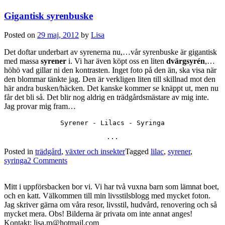
Gigantisk syrenbuske
Posted on
29 maj, 2012
by
Lisa
Det doftar underbart av syrenerna nu,…vår syrenbuske är gigantisk
med massa
syrener
i. Vi har även köpt oss en liten
dvärgsyrén
,…
höhö vad gillar ni den kontrasten. Inget foto på den än, ska visa när
den blommar tänkte jag. Den är verkligen liten till skillnad mot den
här andra busken/häcken. Det kanske kommer se knäppt ut, men nu
får det bli så. Det blir nog aldrig en trädgårdsmästare av mig inte.
Jag provar mig fram…
Syrener - Lilacs - Syringa
...
Posted in
trädgård
,
växter och insekter
Tagged
lilac
,
syrener
,
syringa
2 Comments
Mitt i uppförsbacken bor vi. Vi har två vuxna barn som lämnat boet,
och en katt. Välkommen till min livsstilsblogg med mycket foton.
Jag skriver gärna om våra resor, livsstil, hudvård, renovering och så
mycket mera. Obs! Bilderna är privata om inte annat anges!
Kontakt: lisa.m@hotmail.com