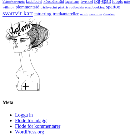
lkg-spalt
körsbärsträd
loppis
kuddfodral
lagerhaus
lavendel
klätterhortensia
miss
spartoo
plommonträd
rudbeckia
scrapbooking
willmott
pärlhyacint
påskris
svartvit katt
tatuering
trattkantareller
wordpress m.m
österlen
Meta
Logga in
Flöde för inlägg
Flöde för kommentarer
WordPress.org