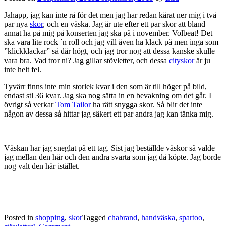
Jahapp, jag kan inte rå för det men jag har redan kärat ner mig i två
par nya
skor
, och en väska. Jag är ute efter ett par skor att bland
annat ha på mig på konserten jag ska på i november. Volbeat! Det
ska vara lite rock ´n roll och jag vill även ha klack på men inga som
”klickklackar” så där högt, och jag tror nog att dessa kanske skulle
vara bra. Vad tror ni? Jag gillar stövletter, och dessa
cityskor
är ju
inte helt fel.
Tyvärr finns inte min storlek kvar i den som är till höger på bild,
endast stl 36 kvar. Jag ska nog sätta in en bevakning om det går. I
övrigt så verkar
Tom Tailor
ha rätt snygga skor. Så blir det inte
någon av dessa så hittar jag säkert ett par andra jag kan tänka mig.
Väskan har jag sneglat på ett tag. Sist jag beställde väskor så valde
jag mellan den här och den andra svarta som jag då köpte. Jag borde
nog valt den här istället.
Posted in
shopping
,
skor
Tagged
chabrand
,
handväska
,
spartoo
,