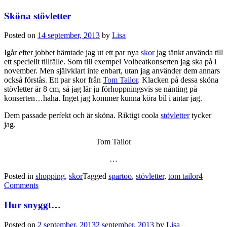
Sköna stövletter
Posted on
14 september, 2013
by
Lisa
Igår efter jobbet hämtade jag ut ett par nya
skor
jag tänkt använda till
ett speciellt tillfälle. Som till exempel Volbeatkonserten jag ska på i
november. Men självklart inte enbart, utan jag använder dem annars
också förstås. Ett par skor från
Tom Tailor
. Klacken på dessa sköna
stövletter är 8 cm, så jag lär ju förhoppningsvis se nånting på
konserten…haha. Inget jag kommer kunna köra bil i antar jag.
Dem passade perfekt och är sköna. Riktigt coola
stövletter
tycker
jag.
Tom Tailor
…
Posted in
shopping
,
skor
Tagged
spartoo
,
stövletter
,
tom tailor
4
Comments
Hur snyggt…
Posted on
2 september, 2013
2 september, 2013
by
Lisa