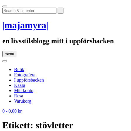
Skip
to
content
|majamyra|
en livsstilsblogg mitt i uppförsbacken
menu
Butik
Fotografera
I uppförsbacken
Kassa
Mitt konto
Resa
Varukorg
0
- 0,00 kr
Etikett:
stövletter