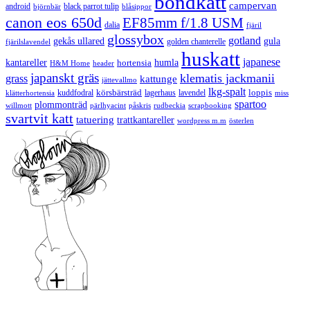
bondkatt
campervan
android
black parrot tulip
blåsippor
björnbär
canon eos 650d
EF85mm f/1.8 USM
dalia
fjäril
glossybox
gotland
gekås ullared
gula
golden chanterelle
fjärilslavendel
huskatt
japanese
kantareller
hortensia
humla
H&M Home
header
japanskt gräs
klematis jackmanii
grass
kattunge
jättevallmo
lkg-spalt
körsbärsträd
loppis
kuddfodral
lagerhaus
lavendel
klätterhortensia
miss
spartoo
plommonträd
rudbeckia
scrapbooking
willmott
pärlhyacint
påskris
svartvit katt
tatuering
trattkantareller
wordpress m.m
österlen