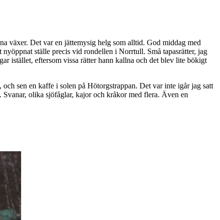
garna växer. Det var en jättemysig helg som alltid. God middag med
 nyöppnat ställe precis vid rondellen i Norrtull. Små tapasrätter, jag
gar istället, eftersom vissa rätter hann kallna och det blev lite bökigt
 och sen en kaffe i solen på Hötorgstrappan. Det var inte igår jag satt
. Svanar, olika sjöfåglar, kajor och kråkor med flera. Även en