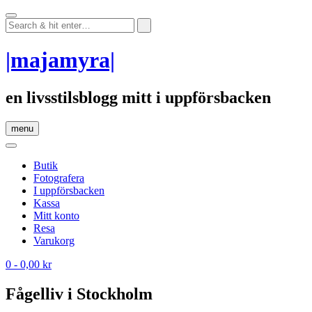
Skip
to
content
|majamyra|
en livsstilsblogg mitt i uppförsbacken
menu
Butik
Fotografera
I uppförsbacken
Kassa
Mitt konto
Resa
Varukorg
0
- 0,00 kr
Fågelliv i Stockholm