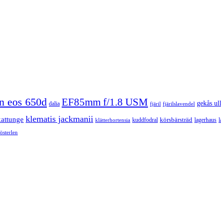
n eos 650d
EF85mm f/1.8 USM
gekås ul
dalia
fjäril
fjärilslavendel
klematis jackmanii
kattunge
körsbärsträd
kuddfodral
lagerhaus
l
klätterhortensia
österlen