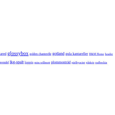
glossybox
gotland
lared
gula kantareller
golden chanterelle
H&M Home
header
lkg-spalt
loppis
plommonträd
avendel
rudbeckia
miss willmott
pärlhyacint
påskris