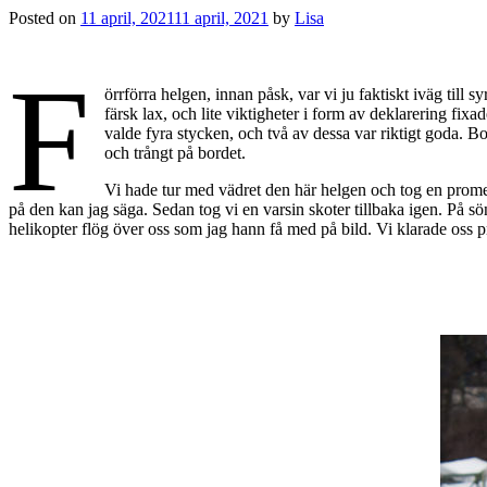
Posted on
11 april, 2021
11 april, 2021
by
Lisa
F
örrförra helgen, innan påsk, var vi ju faktiskt iväg til
färsk lax, och lite viktigheter i form av deklarering fix
valde fyra stycken, och två av dessa var riktigt goda. Bord
och trångt på bordet.
Vi hade tur med vädret den här helgen och tog en promena
på den kan jag säga. Sedan tog vi en varsin skoter tillbaka igen. På s
helikopter flög över oss som jag hann få med på bild. Vi klarade oss 