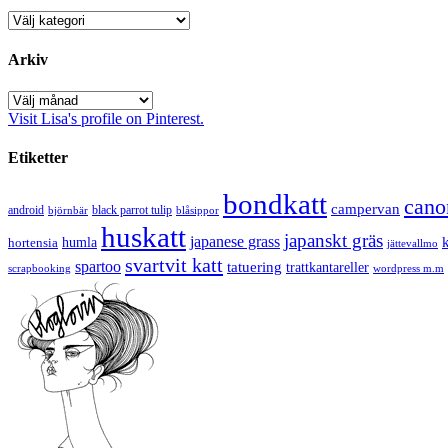
Kategorier
Arkiv
Arkiv
Visit Lisa's profile on Pinterest.
Etiketter
bondkatt
cano
campervan
android
black parrot tulip
blåsippor
björnbär
huskatt
japanskt gräs
japanese grass
hortensia
humla
jättevallmo
svartvit katt
spartoo
tatuering
trattkantareller
scrapbooking
wordpress m.m