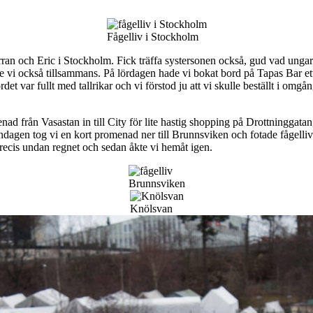
Fågelliv i Stockholm
l syrran och Eric i Stockholm. Fick träffa systersonen också, gud vad un
ade vi också tillsammans. På lördagen hade vi bokat bord på Tapas Bar ett
et var fullt med tallrikar och vi förstod ju att vi skulle beställt i omgån
d från Vasastan in till City för lite hastig shopping på Drottninggatan,
öndagen tog vi en kort promenad ner till Brunnsviken och fotade fågelliv
precis undan regnet och sedan åkte vi hemåt igen.
Brunnsviken
Knölsvan