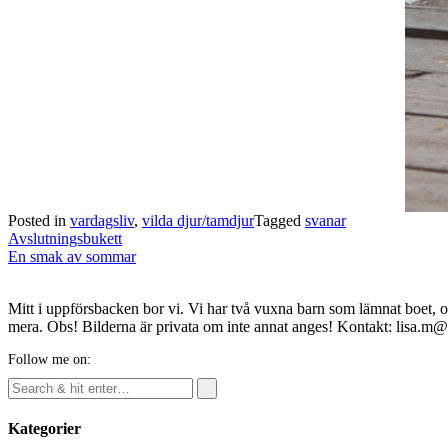
Posted in
vardagsliv
,
vilda djur/tamdjur
Tagged
svanar
Post
Avslutningsbukett
navigation
En smak av sommar
Mitt i uppförsbacken bor vi. Vi har två vuxna barn som lämnat boet, o
mera. Obs! Bilderna är privata om inte annat anges! Kontakt: lisa.m
Follow me on:
Kategorier