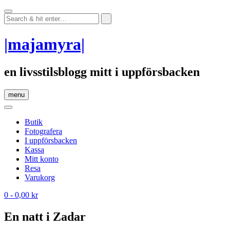
Skip
to
content
|majamyra|
en livsstilsblogg mitt i uppförsbacken
menu
Butik
Fotografera
I uppförsbacken
Kassa
Mitt konto
Resa
Varukorg
0
- 0,00 kr
En natt i Zadar