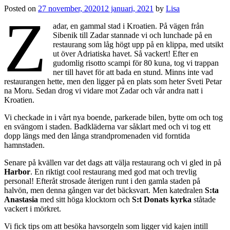
Posted on
27 november, 2020
12 januari, 2021
by
Lisa
Z
adar, en gammal stad i Kroatien. På vägen från
Sibenik till Zadar stannade vi och lunchade på en
restaurang som låg högt upp på en klippa, med utsikt
ut över Adriatiska havet. Så vackert! Efter en
gudomlig risotto scampi för 80 kuna, tog vi trappan
ner till havet för att bada en stund. Minns inte vad
restaurangen hette, men den ligger på en plats som heter Sveti Petar
na Moru. Sedan drog vi vidare mot Zadar och vår andra natt i
Kroatien.
Vi checkade in i vårt nya boende, parkerade bilen, bytte om och tog
en svängom i staden. Badkläderna var såklart med och vi tog ett
dopp längs med den långa strandpromenaden vid forntida
hamnstaden.
Senare på kvällen var det dags att välja restaurang och vi gled in på
Harbor
. En riktigt cool restaurang med god mat och trevlig
personal! Efteråt strosade återigen runt i den gamla staden på
halvön, men denna gången var det bäcksvart. Men katedralen
S:ta
Anastasia
med sitt höga klocktorn och
S:t Donats kyrka
ståtade
vackert i mörkret.
Vi fick tips om att besöka havsorgeln som ligger vid kajen intill