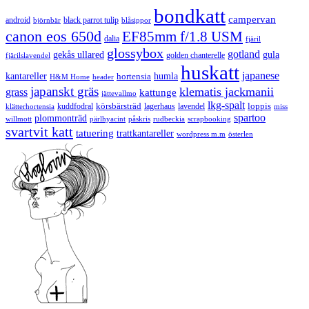
bondkatt
campervan
android
black parrot tulip
blåsippor
björnbär
canon eos 650d
EF85mm f/1.8 USM
dalia
fjäril
glossybox
gotland
gekås ullared
gula
golden chanterelle
fjärilslavendel
huskatt
japanese
kantareller
hortensia
humla
H&M Home
header
japanskt gräs
klematis jackmanii
grass
kattunge
jättevallmo
lkg-spalt
körsbärsträd
loppis
kuddfodral
lagerhaus
lavendel
klätterhortensia
miss
spartoo
plommonträd
rudbeckia
scrapbooking
willmott
pärlhyacint
påskris
svartvit katt
tatuering
trattkantareller
wordpress m.m
österlen