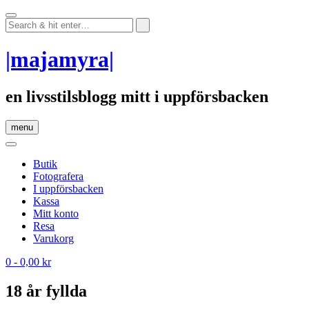
Skip
to
content
|majamyra|
en livsstilsblogg mitt i uppförsbacken
menu
Butik
Fotografera
I uppförsbacken
Kassa
Mitt konto
Resa
Varukorg
0
- 0,00 kr
18 år fyllda