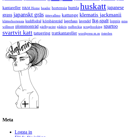
huskatt
japanese
kantareller
hortensia
humla
H&M Home
header
japanskt gräs
klematis jackmanii
grass
kattunge
jättevallmo
lkg-spalt
körsbärsträd
loppis
kuddfodral
lagerhaus
lavendel
klätterhortensia
miss
spartoo
plommonträd
rudbeckia
scrapbooking
willmott
pärlhyacint
påskris
svartvit katt
tatuering
trattkantareller
wordpress m.m
österlen
Meta
Logga in