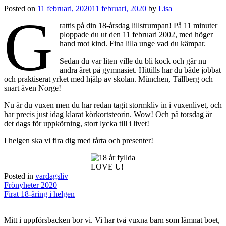
Posted on
11 februari, 2020
11 februari, 2020
by
Lisa
G
rattis på din 18-årsdag lillstrumpan! På 11 minuter
ploppade du ut den 11 februari 2002, med höger
hand mot kind. Fina lilla unge vad du kämpar.
Sedan du var liten ville du bli kock och går nu
andra året på gymnasiet. Hittills har du både jobbat
och praktiserat yrket med hjälp av skolan. München, Tällberg och
snart även Norge!
Nu är du vuxen men du har redan tagit stormkliv in i vuxenlivet, och
har precis just idag klarat körkortsteorin. Wow! Och på torsdag är
det dags för uppkörning, stort lycka till i livet!
I helgen ska vi fira dig med tårta och presenter!
LOVE U!
Posted in
vardagsliv
Post
Frönyheter 2020
navigation
Firat 18-åring i helgen
Mitt i uppförsbacken bor vi. Vi har två vuxna barn som lämnat boet,