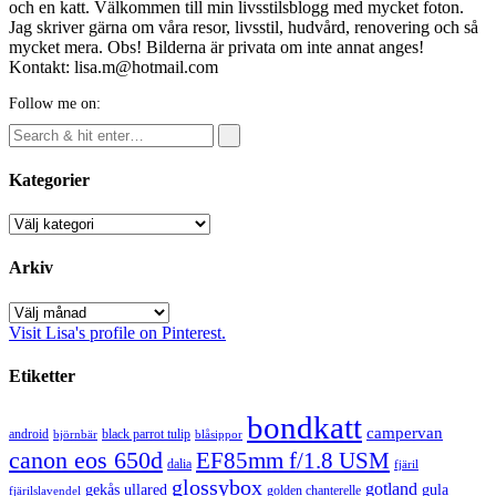
och en katt. Välkommen till min livsstilsblogg med mycket foton.
Jag skriver gärna om våra resor, livsstil, hudvård, renovering och så
mycket mera. Obs! Bilderna är privata om inte annat anges!
Kontakt: lisa.m@hotmail.com
Follow me on:
Kategorier
Kategorier
Arkiv
Arkiv
Visit Lisa's profile on Pinterest.
Etiketter
bondkatt
campervan
android
black parrot tulip
blåsippor
björnbär
canon eos 650d
EF85mm f/1.8 USM
dalia
fjäril
glossybox
gotland
gekås ullared
gula
golden chanterelle
fjärilslavendel