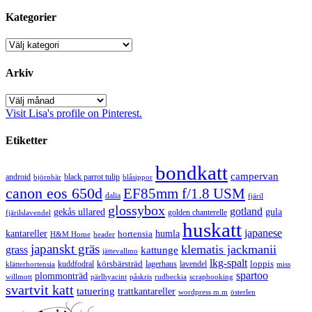
Kategorier
Kategorier
Arkiv
Arkiv
Visit Lisa's profile on Pinterest.
Etiketter
bondkatt
campervan
android
black parrot tulip
blåsippor
björnbär
canon eos 650d
EF85mm f/1.8 USM
dalia
fjäril
glossybox
gotland
gekås ullared
gula
golden chanterelle
fjärilslavendel
huskatt
japanese
kantareller
hortensia
humla
H&M Home
header
japanskt gräs
klematis jackmanii
grass
kattunge
jättevallmo
lkg-spalt
körsbärsträd
loppis
kuddfodral
lagerhaus
lavendel
klätterhortensia
miss
spartoo
plommonträd
rudbeckia
scrapbooking
willmott
pärlhyacint
påskris
svartvit katt
tatuering
trattkantareller
wordpress m.m
österlen