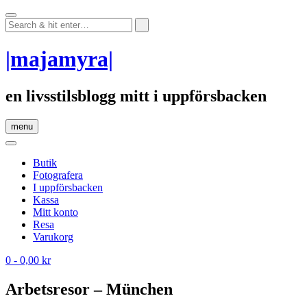
Skip
to
content
|majamyra|
en livsstilsblogg mitt i uppförsbacken
menu
Butik
Fotografera
I uppförsbacken
Kassa
Mitt konto
Resa
Varukorg
0
- 0,00 kr
Arbetsresor – München