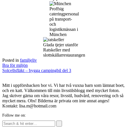
Proffsig
cateringpersonal
på transport-
och
logistikmässan i
München
Glada tjejer utanför
Ratskeller med
slottskällarrestaurangen
Posted in
familjeliv
Post
Bra för miljön
navigation
Solcellsfläkt – bygga campingbil del 3
Mitt i uppförsbacken bor vi. Vi har två vuxna barn som lämnat boet,
och en katt. Välkommen till min livsstilsblogg med mycket foton.
Jag skriver gärna om våra resor, livsstil, hudvård, renovering och så
mycket mera. Obs! Bilderna är privata om inte annat anges!
Kontakt: lisa.m@hotmail.com
Follow me on: