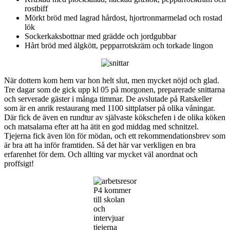
rostbiff
Mörkt bröd med lagrad hårdost, hjortronmarmelad och rostad
lök
Sockerkaksbottnar med grädde och jordgubbar
Hårt bröd med älgkött, pepparrotskräm och torkade lingon
När dottern kom hem var hon helt slut, men mycket nöjd och glad.
Tre dagar som de gick upp kl 05 på morgonen, preparerade snittarna
och serverade gäster i många timmar. De avslutade på Ratskeller
som är en anrik restaurang med 1100 sittplatser på olika våningar.
Där fick de även en rundtur av självaste kökschefen i de olika köken
och matsalarna efter att ha ätit en god middag med schnitzel.
Tjejerna fick även lön för mödan, och ett rekommendationsbrev som
är bra att ha inför framtiden. Så det här var verkligen en bra
erfarenhet för dem. Och allting var mycket väl anordnat och
proffsigt!
P4 kommer
till skolan
och
intervjuar
tjejerna