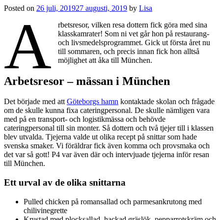
Posted on
26 juli, 2019
27 augusti, 2019
by
Lisa
A
rbetsresor, vilken resa dottern fick göra med sina
klasskamrater! Som ni vet går hon på restaurang-
och livsmedelsprogrammet. Gick ut första året nu
till sommaren, och precis innan fick hon alltså
möjlighet att åka till München.
Arbetsresor – mässan i München
Det började med att
Göteborgs hamn
kontaktade skolan och frågade
om de skulle kunna fixa cateringpersonal. De skulle nämligen vara
med på en transport- och logistikmässa och behövde
cateringpersonal till sin monter. Så dottern och två tjejer till i klassen
blev utvalda. Tjejerna valde ut olika recept på snittar som hade
svenska smaker. Vi föräldrar fick även komma och provsmaka och
det var så gott! P4 var även där och intervjuade tjejerna inför resan
till München.
Ett urval av de olika snittarna
Pulled chicken på romansallad och parmesankrutong med
chilivinegrette
Krustad med plocksallad, hackad gräslök, pepparrotskräm och