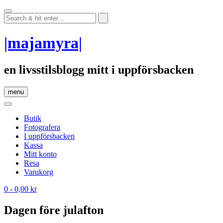
Skip
to
content
|majamyra|
en livsstilsblogg mitt i uppförsbacken
menu
Butik
Fotografera
I uppförsbacken
Kassa
Mitt konto
Resa
Varukorg
0
- 0,00 kr
Dagen före julafton