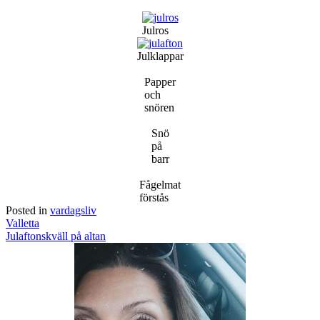
Julros
Julklappar
Papper
och
snören
Snö
på
barr
Fågelmat
förstås
Posted in
vardagsliv
Post
Valletta
navigation
Julaftonskväll på altan