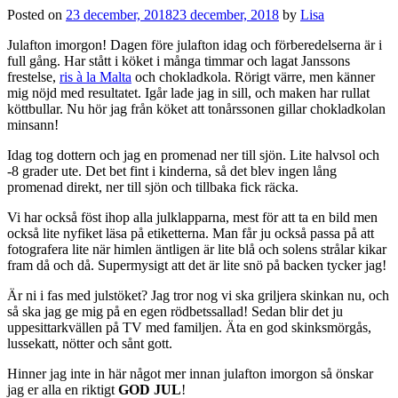
Posted on
23 december, 2018
23 december, 2018
by
Lisa
Julafton imorgon! Dagen före julafton idag och förberedelserna är i
full gång. Har stått i köket i många timmar och lagat Janssons
frestelse,
ris à la Malta
och chokladkola. Rörigt värre, men känner
mig nöjd med resultatet. Igår lade jag in sill, och maken har rullat
köttbullar. Nu hör jag från köket att tonårssonen gillar chokladkolan
minsann!
Idag tog dottern och jag en promenad ner till sjön. Lite halvsol och
-8 grader ute. Det bet fint i kinderna, så det blev ingen lång
promenad direkt, ner till sjön och tillbaka fick räcka.
Vi har också föst ihop alla julklapparna, mest för att ta en bild men
också lite nyfiket läsa på etiketterna. Man får ju också passa på att
fotografera lite när himlen äntligen är lite blå och solens strålar kikar
fram då och då. Supermysigt att det är lite snö på backen tycker jag!
Är ni i fas med julstöket? Jag tror nog vi ska griljera skinkan nu, och
så ska jag ge mig på en egen rödbetssallad! Sedan blir det ju
uppesittarkvällen på TV med familjen. Äta en god skinksmörgås,
lussekatt, nötter och sånt gott.
Hinner jag inte in här något mer innan julafton imorgon så önskar
jag er alla en riktigt
GOD JUL
!