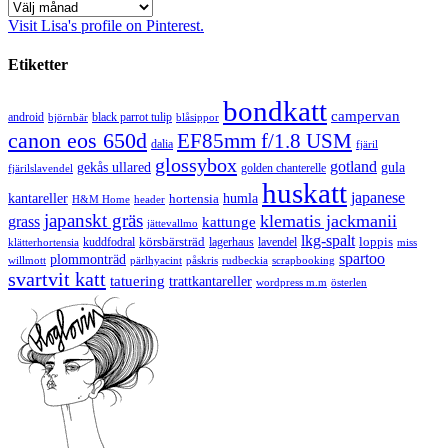
Arkiv
Visit Lisa's profile on Pinterest.
Etiketter
bondkatt
campervan
android
black parrot tulip
blåsippor
björnbär
canon eos 650d
EF85mm f/1.8 USM
dalia
fjäril
glossybox
gotland
gekås ullared
gula
golden chanterelle
fjärilslavendel
huskatt
japanese
kantareller
hortensia
humla
H&M Home
header
japanskt gräs
klematis jackmanii
grass
kattunge
jättevallmo
lkg-spalt
körsbärsträd
loppis
kuddfodral
lagerhaus
lavendel
klätterhortensia
miss
spartoo
plommonträd
rudbeckia
scrapbooking
willmott
pärlhyacint
påskris
svartvit katt
tatuering
trattkantareller
wordpress m.m
österlen